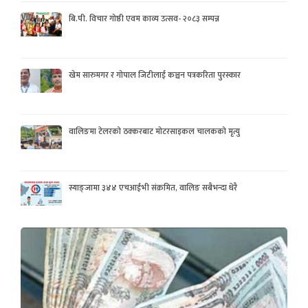
बि.पी. विचार गोष्ठी एवम काव्य उत्सव- २०८३ सम्पन्न
खेम सारुमगर र गोपाल जिटीलाई कञ्चन पत्रकरिता पुरस्कार
वालिङमा टेलरको ठक्करबाट मोटरसाइकल चालकको मृत्यु
स्याङ्जामा ३४४ एचआईभी संक्रमित, वालिङ सबैभन्दा धेरै