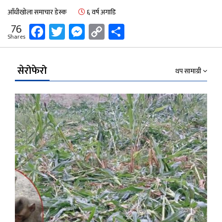
आँधीखोला समाचार डेस्क
६ वर्ष अगाडि
Facebook
Twitter
Messenger
Copy
Share
76
Shares
Link
सेरोफेरो
थप सामाग्री