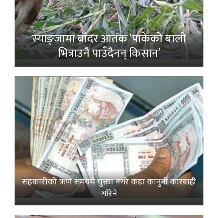
स्याङ्जामा बाँदर आतंक ‘पाकेको बाली
भित्राउनै पाउँदैनन् किसान’
सहकारीको ऋण समयमै चुक्ता नगरे कडा कानुनी कारबाही
गरिने