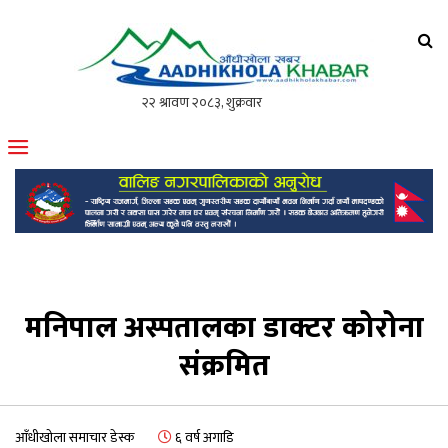
आँधीखोला खवर
मोफसलकै लोकप्रिय अनलाइन पत्रिका
मनिपाल अस्पतालका डाक्टर कोरोना
संक्रमित
आँधीखोला समाचार डेस्क
६ वर्ष अगाडि