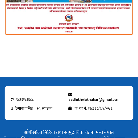
९८१६१८१६८८
aadhikholakhabar@gmail.com
ठेगाना वालिङ—१०, स्याङजा
क. र द नं. २१८३६८/७५/०७६
आँधीखोला मिडिया तथा सामुदायिक चेतना मन्च नेपाल