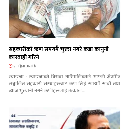
सहकारीको ऋण समयमै चुक्ता नगरे कडा कानुनी
कारबाही गरिने
१ महिना अगाडि
स्याङ्जा : स्याङ्जाको बिरुवा गाउँपालिकाले आफ्नो क्षेत्रभित्र
सञ्चालित सहकारी संस्थाहरूबाट ऋण लिई समयमै सावाँ तथा
ब्याज भुक्तानी नगर्ने ऋणीहरूलाई तत्काल…