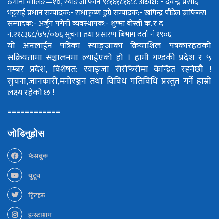
ठेगाना वालिङ—१०, स्याङजा फोन ९८१६१८१६८८
अध्यक्ष: - देवेन्द्र प्रसाद
भट्टराई
प्रधान सम्पादक:- राधाकृष्ण डुम्रे
सम्पादक:- खगिन्द्र पौडेल
ग्राफिक्स
सम्पादक:- अर्जुन पंगेनी
व्यवस्थापक:- शुष्मा वोस्ती
क. र द
नं.२१८३६८/७५/०७६
सूचना तथा प्रसारण बिभाग दर्ता नं १९०६
यो अनलाईन पत्रिका स्याङ्जाका क्रियाशिल पत्रकारहरुको
सक्रियतामा सञ्चालनमा ल्याईएको हो ।
हामी गण्डकी प्रदेश र ५
नम्बर प्रदेश, विशेषत: स्याङ्जा सेरोफेरोमा केन्द्रित रहनेछौ !
सुचना,जानकारी,मनोरञ्जन तथा विविध गतिविधि प्रस्तुत गर्ने हाम्रो
लक्ष्य रहेको छ !
============
जोडिनुहोस
फेसबुक
युटूब
ट्विटहरु
इन्स्टाग्राम