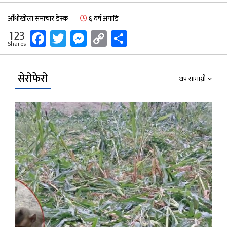
आँधीखोला समाचार डेस्क
६ वर्ष अगाडि
Facebook
Twitter
Messenger
Copy
Share
123
Shares
Link
सेरोफेरो
थप सामाग्री