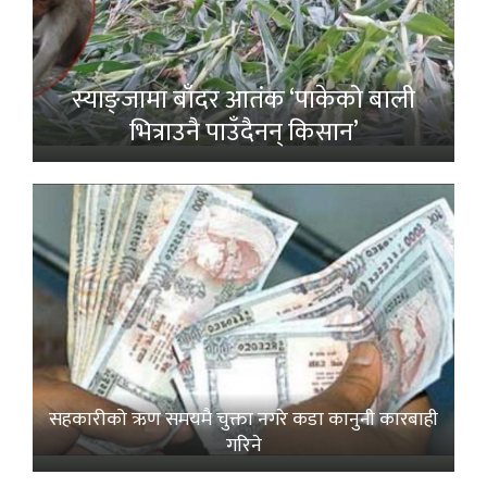
स्याङ्जामा बाँदर आतंक ‘पाकेको बाली
भित्राउनै पाउँदैनन् किसान’
सहकारीको ऋण समयमै चुक्ता नगरे कडा कानुनी कारबाही
गरिने