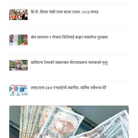
बि.पी. विचार गोष्ठी एवम काव्य उत्सव- २०८३ सम्पन्न
खेम सारुमगर र गोपाल जिटीलाई कञ्चन पत्रकरिता पुरस्कार
वालिङमा टेलरको ठक्करबाट मोटरसाइकल चालकको मृत्यु
स्याङ्जामा ३४४ एचआईभी संक्रमित, वालिङ सबैभन्दा धेरै