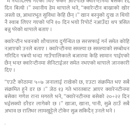
“म नयाँदिल्ली गएको थिए फर्केर आएपछि क्वारेन्टीनमा बसेको १६
दिन बित्यो ।” स्थानीय हेम थापाले भने, “क्वारेन्टीन बाख्राको खोर
जस्तो छ, आधारभूत सुविधा केहि छैन् ।” खान बस्नुको दुःख त थियो
नै स्वाब लिएर गएको पनि १० दिन भयो रिपोर्ट नआउँदा थप त्रसित
बन्नु परेको थापाले बताए ।
क्वारेन्टीन भवनको शौचालय दुर्गन्धित छ सरसफाई गर्न समेत कोहि
नआएको उनले बताए । क्वारेन्टीनमा समस्या छ समस्याको सम्बोधन
गरिदिन प¥यो भन्दा गाउँपालिकाले बजारमा केहि सामान पाईएको
छैन् भन्छ क्वारेन्टीनमा सेनिटाईजर समेत नभएको थापाले जानकारी
दिए ।
“एउटै कोठामा ५÷७ जनालाई राखेको छ, एउटा संक्रमित भए सबै
संक्रमित हुने डर छ ।” जेठ १३ गते भारतबाट आएर क्वारेनटीनमा
बसेका गणेश राना मगरले भने, “क्वारेनटीनमा बसेको २०÷२२ दिन
भईसक्यो डरैडर लागेको छ ।” खाजा, खाना, पानी, सुत्ने ठाउँ सबै
अभाव छ रातिभर लामखुट्टेले टोकेर सुत्न सकिदैन् उनले भने ।
.