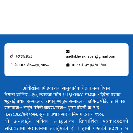
९८१६१८१६८८
aadhikholakhabar@gmail.com
ठेगाना वालिङ—१०, स्याङजा
क. र द नं. २१८३६८/७५/०७६
आँधीखोला मिडिया तथा सामुदायिक चेतना मन्च नेपाल
ठेगाना वालिङ—१०, स्याङजा फोन ९८१६१८१६८८
अध्यक्ष: - देवेन्द्र प्रसाद
भट्टराई
प्रधान सम्पादक:- राधाकृष्ण डुम्रे
सम्पादक:- खगिन्द्र पौडेल
ग्राफिक्स
सम्पादक:- अर्जुन पंगेनी
व्यवस्थापक:- शुष्मा वोस्ती
क. र द
नं.२१८३६८/७५/०७६
सूचना तथा प्रसारण बिभाग दर्ता नं १९०६
यो अनलाईन पत्रिका स्याङ्जाका क्रियाशिल पत्रकारहरुको
सक्रियतामा सञ्चालनमा ल्याईएको हो ।
हामी गण्डकी प्रदेश र ५