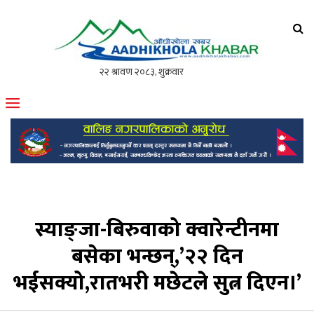
आँधीखोला खवर
मोफसलकै लोकप्रिय अनलाइन पत्रिका
स्याङ्जा-बिरुवाको क्वारेन्टीनमा
बसेका भन्छन्,’२२ दिन
भईसक्यो,रातभरी मछेटले सुत्न दिएन।’