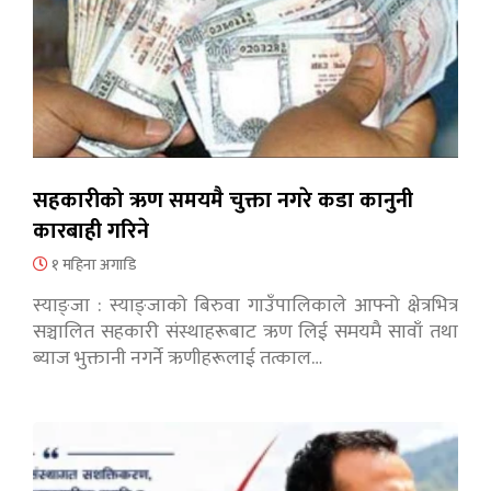
सहकारीको ऋण समयमै चुक्ता नगरे कडा कानुनी
कारबाही गरिने
१ महिना अगाडि
स्याङ्जा : स्याङ्जाको बिरुवा गाउँपालिकाले आफ्नो क्षेत्रभित्र
सञ्चालित सहकारी संस्थाहरूबाट ऋण लिई समयमै सावाँ तथा
ब्याज भुक्तानी नगर्ने ऋणीहरूलाई तत्काल…