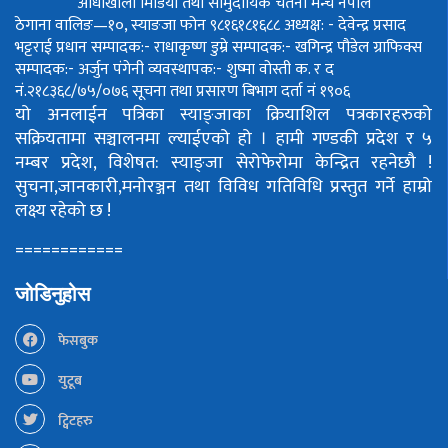
आँधीखोला मिडिया तथा सामुदायिक चेतना मन्च नेपाल
ठेगाना वालिङ—१०, स्याङजा फोन ९८१६१८१६८८
अध्यक्ष: - देवेन्द्र प्रसाद
भट्टराई
प्रधान सम्पादक:- राधाकृष्ण डुम्रे
सम्पादक:- खगिन्द्र पौडेल
ग्राफिक्स
सम्पादक:- अर्जुन पंगेनी
व्यवस्थापक:- शुष्मा वोस्ती
क. र द
नं.२१८३६८/७५/०७६
सूचना तथा प्रसारण बिभाग दर्ता नं १९०६
यो अनलाईन पत्रिका स्याङ्जाका क्रियाशिल पत्रकारहरुको
सक्रियतामा सञ्चालनमा ल्याईएको हो ।
हामी गण्डकी प्रदेश र ५
नम्बर प्रदेश, विशेषत: स्याङ्जा सेरोफेरोमा केन्द्रित रहनेछौ !
सुचना,जानकारी,मनोरञ्जन तथा विविध गतिविधि प्रस्तुत गर्ने हाम्रो
लक्ष्य रहेको छ !
============
जोडिनुहोस
फेसबुक
युटूब
ट्विटहरु