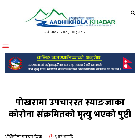
आँधीखोला खवर
मोफसलकै लोकप्रिय अनलाइन पत्रिका
पोखरामा उपचाररत स्याङजाका
कोरोना संक्रमितको मृत्यु भएको पुष्टी
आँधीखोला समाचार डेस्क
६ वर्ष अगाडि