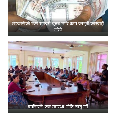
सहकारीको ऋण समयमै चुक्ता नगरे कडा कानुनी कारबाही
गरिने
वालिङले ‘एक स्वास्थ्य’ नीति लागू गर्ने