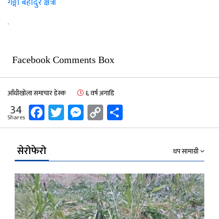
गङ्गा बहादुर क्षेत्री
.
Facebook Comments Box
आँधीखोला समाचार डेस्क
६ वर्ष अगाडि
Facebook
Twitter
Messenger
Copy
Share
34
Shares
Link
सेरोफेरो
थप सामाग्री