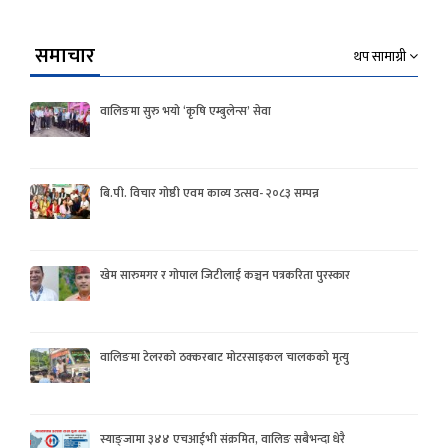
समाचार
थप सामाग्री
वालिङमा सुरु भयो ‘कृषि एम्बुलेन्स’ सेवा
बि.पी. विचार गोष्ठी एवम काव्य उत्सव- २०८३ सम्पन्न
खेम सारुमगर र गोपाल जिटीलाई कञ्चन पत्रकरिता पुरस्कार
वालिङमा टेलरको ठक्करबाट मोटरसाइकल चालकको मृत्यु
स्याङ्जामा ३४४ एचआईभी संक्रमित, वालिङ सबैभन्दा धेरै