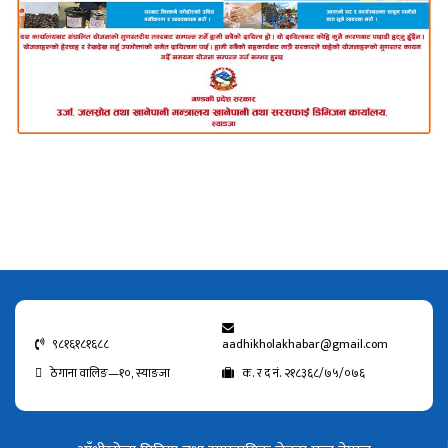
९८१६१८१६८८
aadhikholakhabar@gmail.com
ठेगाना वालिङ—१०, स्याङजा
क. र द नं. २१८३६८/७५/०७६