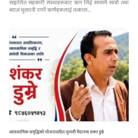
सञ्चालित सहकारी संस्थाहरूबाट ऋण लिई समयमै सावाँ तथा
ब्याज भुक्तानी नगर्ने ऋणीहरूलाई तत्काल…
व्यावसायिक समृद्धिको योजनासहित चुनावी मैदानमा शंकर डुम्रे