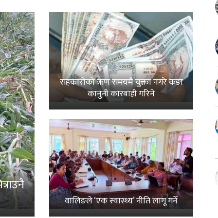
सहकारीको ऋण समयमै चुक्ता नगरे कडा
कानुनी कारबाही गरिने
्राउनै
वालिङले ‘एक स्वास्थ्य’ नीति लागू गर्ने