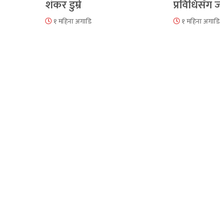
शंकर डुम्रे
प्रविधिसँग
१ महिना अगाडि
१ महिना अगाडि