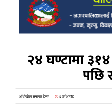
२४ घण्टामा ३१४ 
पछि स
आँधीखोला समाचार डेस्क
६ वर्ष अगाडि