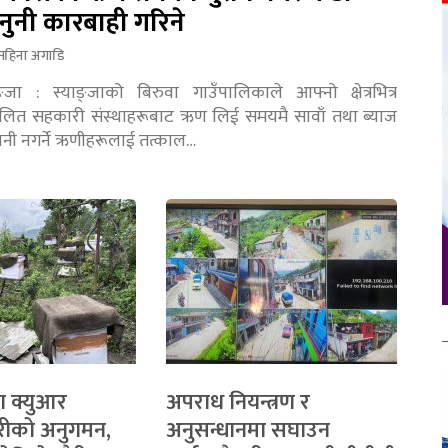
नुनी कारबाही गरिने
महिना अगाडि
ङ्जा : स्याङ्जाको बिरुवा गाउँपालिकाले आफ्नो क्षेत्रभित्र
चालित सहकारी संस्थाहरूबाट ऋण लिई समयमै सावाँ तथा ब्याज
तानी नगर्ने ऋणीहरूलाई तत्काल…
ा क्युआर
अपराध नियन्त्रण र
रीको अनुगमन,
अनुसन्धानमा सघाउन