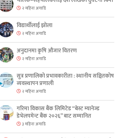
चालक–सहचालकलाई दश लाखको दुर्घटना बिमा
२ महिना अगाडि
विद्यार्थीलाई झोला
२ महिना अगाडि
अनुदानमा कृषि औजार वितरण
२ महिना अगाडि
सुत्र प्रणालिको प्रभावकारीता : स्थानीय सञ्चितकोष
व्यवस्थापन प्रणाली
२ महिना अगाडि
गरिमा विकास बैंक लिमिटेड “बेस्ट म्यानेज्ड
डेभेलपमेन्ट बैंक २०२६” बाट सम्मानित
३ महिना अगाडि