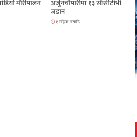
 जोडियो मौरीपालन
अर्जुनचौपारीमा १३ सीसीटीभी
जडान
१ महिना अगाडि