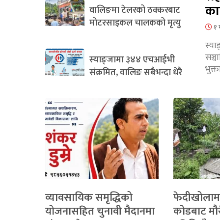
का
वालिङमा टेलरको ठक्करबाट
मोटरसाइकल चालकको मृत्यु
१ 
स्या
सञ्
स्याङ्जामा ३४४ एचआईभी
भुक्
संक्रमित, वालिङ सबैभन्दा धेरै
व्यावसायिक समृद्धिको
फेदीखोलाम
योजनासहित चुनावी मैदानमा
कोडबाट मौ