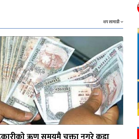
थप सामाग्री
कारीको ऋण समयमै चुक्ता नगरे कडा