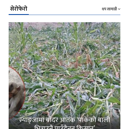
सेरोफेरो
थप सामाग्री
स्याङ्जामा बाँदर आतंक ‘पाकेको बाली
भित्राउनै पाउँदैनन् किसान’