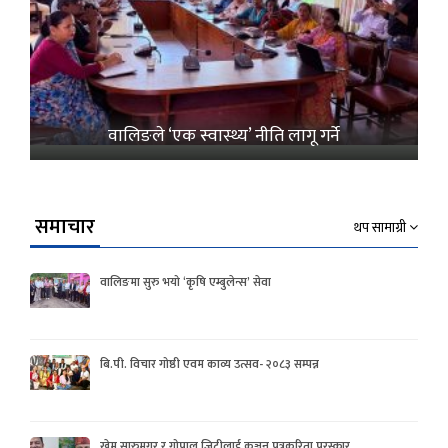
वालिङले ‘एक स्वास्थ्य’ नीति लागू गर्ने
समाचार
थप सामाग्री
वालिङमा सुरु भयो ‘कृषि एम्बुलेन्स’ सेवा
बि.पी. विचार गोष्ठी एवम काव्य उत्सव- २०८३ सम्पन्न
खेम सारुमगर र गोपाल जिटीलाई कञ्चन पत्रकरिता पुरस्कार