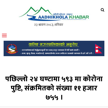
आँधीखोला खवर
मोफसलकै लोकप्रिय अनलाइन पत्रिका
पछिल्लो २४ घण्टामा ५९३ मा कोरोना
पुष्टि, संक्रमितको संख्या ११ हजार
७५५ ।