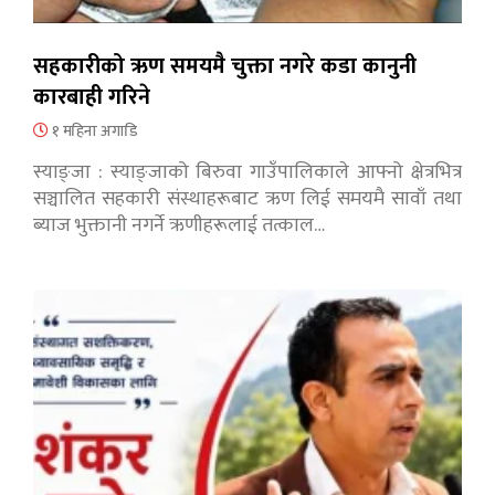
सहकारीको ऋण समयमै चुक्ता नगरे कडा कानुनी
कारबाही गरिने
१ महिना अगाडि
स्याङ्जा : स्याङ्जाको बिरुवा गाउँपालिकाले आफ्नो क्षेत्रभित्र
सञ्चालित सहकारी संस्थाहरूबाट ऋण लिई समयमै सावाँ तथा
ब्याज भुक्तानी नगर्ने ऋणीहरूलाई तत्काल…