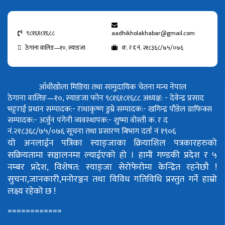
९८१६१८१६८८
aadhikholakhabar@gmail.com
ठेगाना वालिङ—१०, स्याङजा
क. र द नं. २१८३६८/७५/०७६
आँधीखोला मिडिया तथा सामुदायिक चेतना मन्च नेपाल
ठेगाना वालिङ—१०, स्याङजा फोन ९८१६१८१६८८
अध्यक्ष: - देवेन्द्र प्रसाद
भट्टराई
प्रधान सम्पादक:- राधाकृष्ण डुम्रे
सम्पादक:- खगिन्द्र पौडेल
ग्राफिक्स
सम्पादक:- अर्जुन पंगेनी
व्यवस्थापक:- शुष्मा वोस्ती
क. र द
नं.२१८३६८/७५/०७६
सूचना तथा प्रसारण बिभाग दर्ता नं १९०६
यो अनलाईन पत्रिका स्याङ्जाका क्रियाशिल पत्रकारहरुको
सक्रियतामा सञ्चालनमा ल्याईएको हो ।
हामी गण्डकी प्रदेश र ५
नम्बर प्रदेश, विशेषत: स्याङ्जा सेरोफेरोमा केन्द्रित रहनेछौ !
सुचना,जानकारी,मनोरञ्जन तथा विविध गतिविधि प्रस्तुत गर्ने हाम्रो
लक्ष्य रहेको छ !
============