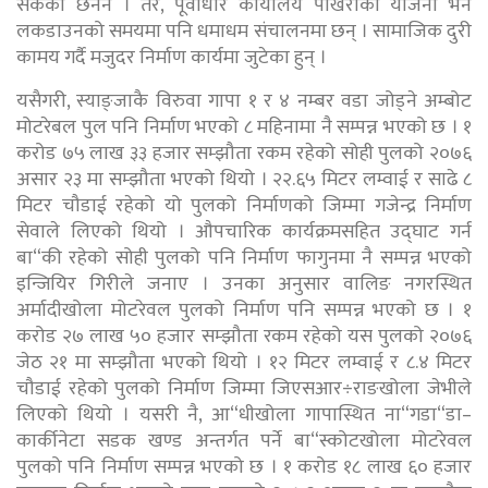
सकेका छैनन । तर, पूर्वाधार कार्यालय पोखराका योजना भने
लकडाउनको समयमा पनि धमाधम संचालनमा छन् । सामाजिक दुरी
कामय गर्दै मजुदर निर्माण कार्यमा जुटेका हुन् ।
यसैगरी, स्याङ्जाकै विरुवा गापा १ र ४ नम्बर वडा जोड्ने अम्बोट
मोटरेबल पुल पनि निर्माण भएको ८ महिनामा नै सम्पन्न भएको छ । १
करोड ७५ लाख ३३ हजार सम्झौता रकम रहेको सोही पुलको २०७६
असार २३ मा सम्झौता भएको थियो । २२.६५ मिटर लम्वाई र साढे ८
मिटर चौडाई रहेको यो पुलको निर्माणको जिम्मा गजेन्द्र निर्माण
सेवाले लिएको थियो । औपचारिक कार्यक्रमसहित उद्घाट गर्न
बा“की रहेको सोही पुलको पनि निर्माण फागुनमा नै सम्पन्न भएको
इन्जियिर गिरीले जनाए । उनका अनुसार वालिङ नगरस्थित
अर्मादीखोला मोटरेवल पुलको निर्माण पनि सम्पन्न भएको छ । १
करोड २७ लाख ५० हजार सम्झौता रकम रहेको यस पुलको २०७६
जेठ २१ मा सम्झौता भएको थियो । १२ मिटर लम्वाई र ८.४ मिटर
चौडाई रहेको पुलको निर्माण जिम्मा जिएसआर÷राङखोला जेभीले
लिएको थियो । यसरी नै, आ“धीखोला गापास्थित ना“गडा“डा–
कार्कीनेटा सडक खण्ड अन्तर्गत पर्ने बा“स्कोटखोला मोटरेवल
पुलको पनि निर्माण सम्पन्न भएको छ । १ करोड १८ लाख ६० हजार