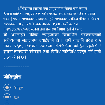
आँधीखोला मिडिया तथा सामुदायिक चेतना मन्च नेपाल
ठेगाना वालिङ—१०, स्याङजा फोन ९८१६१८१६८८
अध्यक्ष: - देवेन्द्र प्रसाद
भट्टराई
प्रधान सम्पादक:- राधाकृष्ण डुम्रे
सम्पादक:- खगिन्द्र पौडेल
ग्राफिक्स
सम्पादक:- अर्जुन पंगेनी
व्यवस्थापक:- शुष्मा वोस्ती
क. र द
नं.२१८३६८/७५/०७६
सूचना तथा प्रसारण बिभाग दर्ता नं १९०६
यो अनलाईन पत्रिका स्याङ्जाका क्रियाशिल पत्रकारहरुको
सक्रियतामा सञ्चालनमा ल्याईएको हो ।
हामी गण्डकी प्रदेश र ५
नम्बर प्रदेश, विशेषत: स्याङ्जा सेरोफेरोमा केन्द्रित रहनेछौ !
सुचना,जानकारी,मनोरञ्जन तथा विविध गतिविधि प्रस्तुत गर्ने हाम्रो
लक्ष्य रहेको छ !
============
जोडिनुहोस
फेसबुक
युटूब