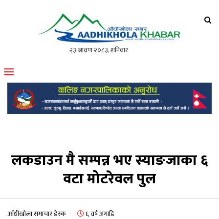
आँधीखोला खवर
मोफसलकै लोकप्रिय अनलाइन पत्रिका
लकडाउन मै सम्पन्न भए स्याङजाका ६
वटा मोटरेवल पुल
आँधीखोला समाचार डेस्क
६ वर्ष अगाडि