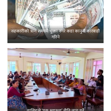
सहकारीको ऋण समयमै चुक्ता नगरे कडा कानुनी कारबाही
गरिने
वालिङले ‘एक स्वास्थ्य’ नीति लागू गर्ने