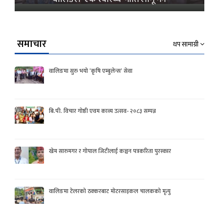
समाचार
थप सामाग्री
वालिङमा सुरु भयो ‘कृषि एम्बुलेन्स’ सेवा
बि.पी. विचार गोष्ठी एवम काव्य उत्सव- २०८३ सम्पन्न
खेम सारुमगर र गोपाल जिटीलाई कञ्चन पत्रकरिता पुरस्कार
वालिङमा टेलरको ठक्करबाट मोटरसाइकल चालकको मृत्यु