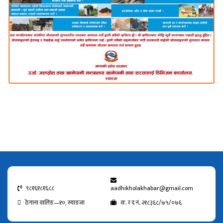
९८१६१८१६८८
aadhikholakhabar@gmail.com
ठेगाना वालिङ—१०, स्याङजा
क. र द नं. २१८३६८/७५/०७६