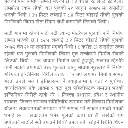
पुलको पनि निर्माण सम्पन्न भएको छ । ३ करोड ९८ लाख ४८ हजार
सम्झौता रकम रहेको यस पुलको २१ फागुन २०७५ मा सम्झौता
भएको थियो । ३५ मिटर लम्वाई र ८.४ मिटर चौडाई रहेको पुलको
निर्माणको जिम्मा गीता सिम्रन जेभी कम्पनीले लिएको थियो ।
मादी गापामा रहेको मादी नदी ज्यान्दु मोटरेबल पुलको पनि निर्माण
सम्पन्न भएको छ । ८२.५ लम्वाई ७.२ मिटर चौडाई रहेको पुलको
२०७२ चैत २१ मा सम्झौता भएको थियो । ८ करोड ६९ सम्झौता रकम
रहेको यस पुलको निर्माणको जिम्मा मृत्त सन्जीवनी निर्माण सेवाले
लिएको थियो । गत आवमा निर्माण कार्य हुदाहुदै अलपत्र रहेपछि
मानी नदीले बगाएको उक्त पुलको चालु आवमा सुरुबाट नै निर्माण
गरिएको इन्जिनियर गिरीले बताए । ‘५ बर्ष लगाएर निर्माण सम्पन्न
गरेउ’ उनले भने । इतिहासमा नै स्याङ्जामा ६ वटा र पुर्वाधार
कार्यालयका एकै आवमा ९ वटा पुल पहिलोपटक सम्पन्नन भएको
इन्जिनियर गिरीले दावी गरे । जिल्ला प्रशासन, प्रदेश र स्थानीय
सरकार, जिल्ला समन्वय समितिबीच समन्वय गरी विकास निर्माणका
योजना लकडाउनको समयमा पनि सम्पन्न गर्न सफल भएको उनको
भनाई छ । ‘लकडाउन भनेर पुलको काम था“ती राखेको भए
बर्षातको बाढीले सवै बगाउने थियो’ उनले थपे, ‘छोड्ने स्थिति थिएन