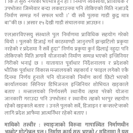
। कि त सुरु नगरेको भएमात्र हुने हो । निर्माण व्यवसायी, प्राविधिक र
उपभोक्ता जिम्मेवार बन्दा लकडाउनमा पनि तोकिएको मिति नआउदै
निर्माण सम्पन्न गर्न सफल भयौ ।’ यी सवै पुलमा गाडी कुद्न मात्र
बा“की छ । असार १५ देखी गाडी संचालनमा आउछन ।
एलआरविएसयु संस्थाले पुल निर्माणमा प्राविधिक सहयोग गरेको
थियो । पुलको डिजाई गर्न काठमाण्डौ जानुनपर्ने झन्झटिलो प्रकृया
नरहेको र प्रदेशमा नै सर्वे हुदा“ निर्णय प्रकृया कुर्न ढिलाई नहुदा पनि
तोकिएको मिति अगावै योजनाको निर्माण सम्पन्न भएको इन्जिनियर
गिरीको भनाई छ । यातायात पूर्वाधार निर्देशनालय र प्रदेशको
भौतिक पूर्वाधार विकास मन्त्रालयको सहकार्य र फाइल लगेको एकै
दिनमा निर्णय हुनाले पनि योजनाको निर्माण कार्य छिटो भएको
कार्यालयका सिनियर डिभिजनल इन्जिनियर शोभियत खड्काले
बताए । मन्त्रालयको निर्णयसंगै स्थानीय तहमा परेको योजना
जानकारी गराउदा पनि उपभोक्ता र स्थानीय तहको भरपुर सहयोग
रहेको खड्काले बताए । उनले पुलको सर्वे, डिजाइन र कन्सल्टेन्सको
लागि प्रदेश आफैमा आत्मर्निभर रहेको बताए ।
माथिकाे तस्वीर : स्याङ्जाको विरुवा गापास्थित निर्माणधीन
अम्बोट मोटरेबल पुल । निर्माण कार्य सुरु भएको ८ महिनामा नै यस