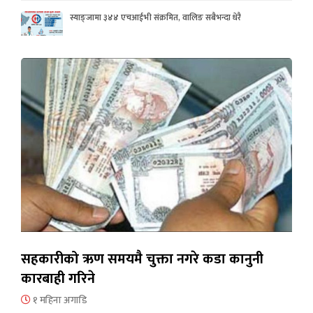
स्याङ्जामा ३४४ एचआईभी संक्रमित, वालिङ सबैभन्दा धेरै
सहकारीको ऋण समयमै चुक्ता नगरे कडा कानुनी
कारबाही गरिने
१ महिना अगाडि