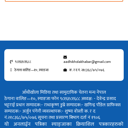
९८१६१८१६८८
aadhikholakhabar@gmail.com
ठेगाना वालिङ—१०, स्याङजा
क. र द नं. २१८३६८/७५/०७६
आँधीखोला मिडिया तथा सामुदायिक चेतना मन्च नेपाल
ठेगाना वालिङ—१०, स्याङजा फोन ९८१६१८१६८८
अध्यक्ष: - देवेन्द्र प्रसाद
भट्टराई
प्रधान सम्पादक:- राधाकृष्ण डुम्रे
सम्पादक:- खगिन्द्र पौडेल
ग्राफिक्स
सम्पादक:- अर्जुन पंगेनी
व्यवस्थापक:- शुष्मा वोस्ती
क. र द
नं.२१८३६८/७५/०७६
सूचना तथा प्रसारण बिभाग दर्ता नं १९०६
यो अनलाईन पत्रिका स्याङ्जाका क्रियाशिल पत्रकारहरुको