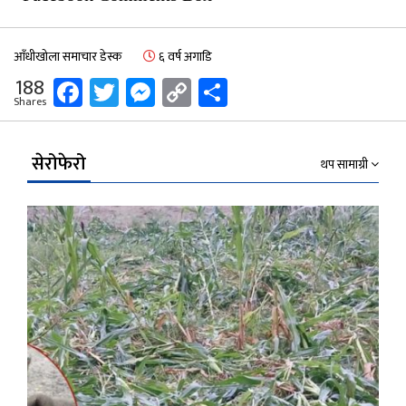
आँधीखोला समाचार डेस्क
६ वर्ष अगाडि
Facebook
Twitter
Messenger
Copy
Share
188
Shares
Link
सेरोफेरो
थप सामाग्री