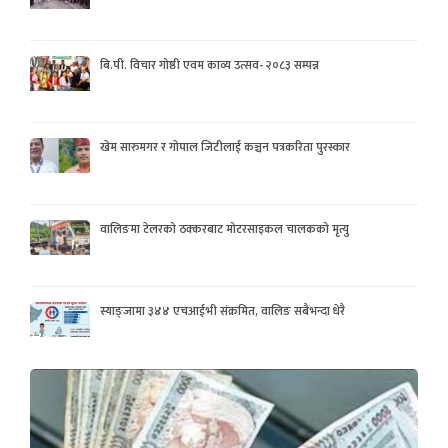
बि.पी. विचार गोष्ठी एवम काव्य उत्सव- २०८३ सम्पन्न
खेम सारुमगर र गोपाल जिटीलाई कञ्चन पत्रकरिता पुरस्कार
वालिङमा टेलरको ठक्करबाट मोटरसाइकल चालकको मृत्यु
स्याङ्जामा ३४४ एचआईभी संक्रमित, वालिङ सबैभन्दा धेरै