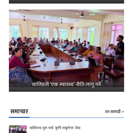
वालिङले ‘एक स्वास्थ्य’ नीति लागू गर्ने
समाचार
थप सामाग्री
वालिङमा सुरु भयो ‘कृषि एम्बुलेन्स’ सेवा