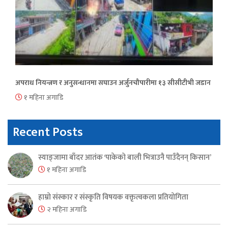
अपराध नियन्त्रण र अनुसन्धानमा सघाउन अर्जुनचौपारीमा १३ सीसीटीभी जडान
१ महिना अगाडि
Recent Posts
स्याङ्जामा बाँदर आतंक ‘पाकेको बाली भित्राउनै पाउँदैनन् किसान’
१ महिना अगाडि
हाम्रो संस्कार र संस्कृति विषयक वक्तृत्वकला प्रतियोगिता
२ महिना अगाडि