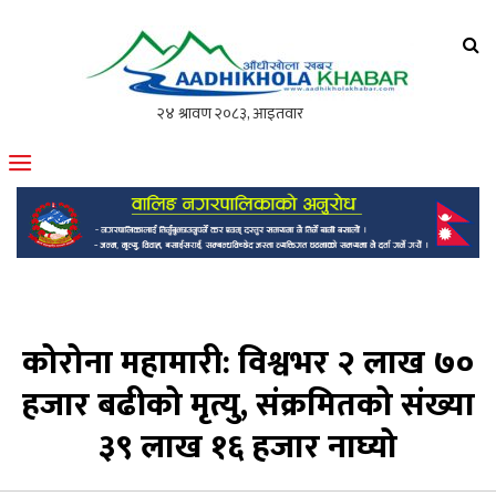
आँधीखोला खवर
मोफसलकै लोकप्रिय अनलाइन पत्रिका
कोरोना महामारी: विश्वभर २ लाख ७०
हजार बढीको मृत्यु, संक्रमितको संख्या
३९ लाख १६ हजार नाघ्यो