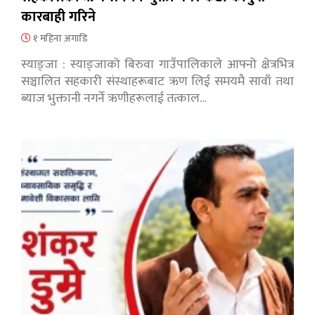
कारबाही गरिने
१ महिना अगाडि
स्याङ्जा : स्याङ्जाको बिरुवा गाउँपालिकाले आफ्नो क्षेत्रभित्र
सञ्चालित सहकारी संस्थाहरूबाट ऋण लिई समयमै सावाँ तथा
ब्याज भुक्तानी नगर्ने ऋणीहरूलाई तत्काल…