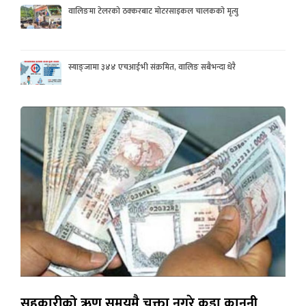
वालिङमा टेलरको ठक्करबाट मोटरसाइकल चालकको मृत्यु
स्याङ्जामा ३४४ एचआईभी संक्रमित, वालिङ सबैभन्दा धेरै
सहकारीको ऋण समयमै चुक्ता नगरे कडा कानुनी