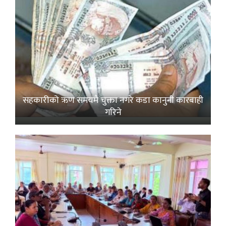
सहकारीको ऋण समयमै चुक्ता नगरे कडा कानुनी कारबाही
गरिने