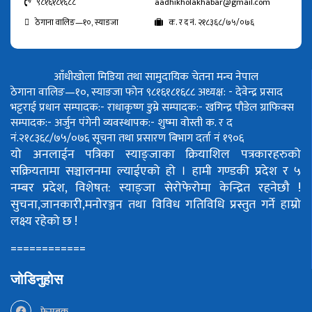
९८१६१८१६८८
aadhikholakhabar@gmail.com
ठेगाना वालिङ—१०, स्याङजा
क. र द नं. २१८३६८/७५/०७६
आँधीखोला मिडिया तथा सामुदायिक चेतना मन्च नेपाल
ठेगाना वालिङ—१०, स्याङजा फोन ९८१६१८१६८८
अध्यक्ष: - देवेन्द्र प्रसाद
भट्टराई
प्रधान सम्पादक:- राधाकृष्ण डुम्रे
सम्पादक:- खगिन्द्र पौडेल
ग्राफिक्स
सम्पादक:- अर्जुन पंगेनी
व्यवस्थापक:- शुष्मा वोस्ती
क. र द
नं.२१८३६८/७५/०७६
सूचना तथा प्रसारण बिभाग दर्ता नं १९०६
यो अनलाईन पत्रिका स्याङ्जाका क्रियाशिल पत्रकारहरुको
सक्रियतामा सञ्चालनमा ल्याईएको हो ।
हामी गण्डकी प्रदेश र ५
नम्बर प्रदेश, विशेषत: स्याङ्जा सेरोफेरोमा केन्द्रित रहनेछौ !
सुचना,जानकारी,मनोरञ्जन तथा विविध गतिविधि प्रस्तुत गर्ने हाम्रो
लक्ष्य रहेको छ !
============
जोडिनुहोस
फेसबुक