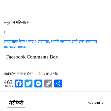
समुहका महिलाहरू
।
स्याङ्जामा फेरि थपिए २ संक्रमित, अहिले सम्मका सातै जना संक्रमित
भारतबाट आएका ।
Facebook Comments Box
आँधीखोला समाचार डेस्क
६ वर्ष अगाडि
Facebook
Twitter
Messenger
Copy
Share
463
Shares
Link
सेरोफेरो
थप सामाग्री