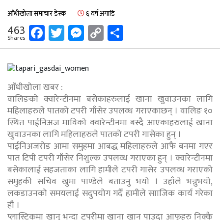
आँधीखोला समाचार डेस्क
६ वर्ष अगाडि
Facebook
Twitter
Messenger
Copy
Share
463
Shares
Link
आँधीखोला खबर :
वालिङको क्वारेन्टीनमा बसेकाहरुलाई खाना खुवाउनका लागि
महिलाहरुले पातको टपरी गाँसेर उपलव्ध गराएकाछन् । वालिङ १०
स्थित पाईनिअज माविको क्वारेन्टीनमा बस्दै आएकाहरुलाई खाना
खुवाउनका लागि महिलाहरुले पातको टपरी गासेका हुन् ।
पाईनिअजरोड आमा समुहमा आबद्ध महिलाहरुले आफै बनमा गएर
पात टिपी टपरी गाँसेर निशुल्क उपलव्ध गराएका हुन् । क्वारेन्टीनमा
बसेकालाई सहजताका लागि हामीले टपरी गासेर उपलव्ध गराएको
समुहकी सचिव खुमा पाण्डेले बताउनु भयो । उहाँले भन्नुभयो,
लकडाउनको समयलाई सदुपयोग गर्दै हामीले सााजिक कार्य गरेका
हौं ।
प्लास्टिकमा खानु भन्दा टपरीमा खाना खान पाउदा आफुहरु निक्कै