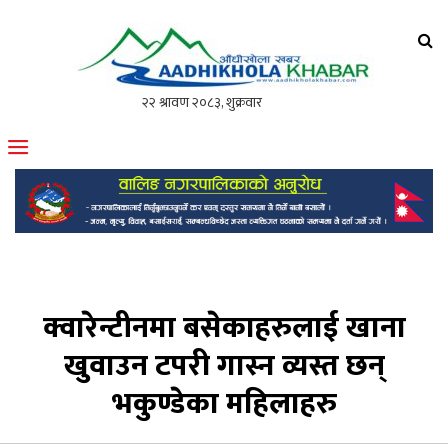
आँधीखोला खवर
मोफसलकै लोकप्रिय अनलाइन पत्रिका
क्वारेन्टीनमा बसेकाहरुलाई खाना
खुवाउन टपरी गास्न व्यस्त छन्
भकुण्डेका महिलाहरु