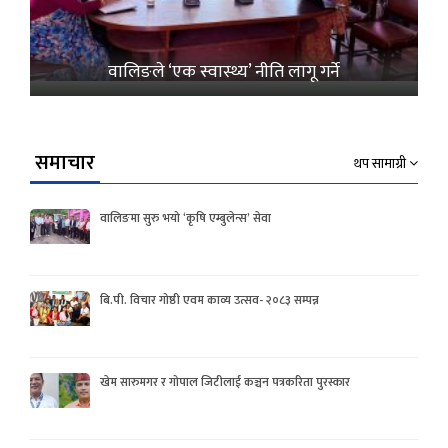
वालिङले ‘एक स्वास्थ्य’ नीति लागू गर्ने
समाचार
थप सामाग्री
वालिङमा सुरु भयो ‘कृषि एम्बुलेन्स’ सेवा
बि.पी. विचार गोष्ठी एवम काव्य उत्सव- २०८३ सम्पन्न
खेम सारुमगर र गोपाल जिटीलाई कञ्चन पत्रकरिता पुरस्कार