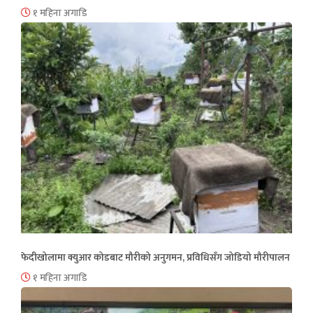
१ महिना अगाडि
फेदीखोलामा क्युआर कोडबाट मौरीको अनुगमन, प्रविधिसँग जोडियो मौरीपालन
१ महिना अगाडि