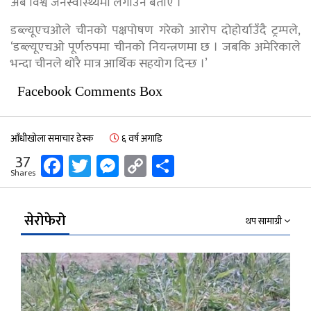
अब विश्व जनस्वास्थ्यमा लगाउने बताए ।
डब्ल्यूएचओले चीनको पक्षपोषण गरेको आरोप दोहोर्याउँदै ट्रम्पले,
‘डब्ल्यूएचओ पूर्णरुपमा चीनको नियन्त्रणमा छ । जबकि अमेरिकाले
भन्दा चीनले थोरै मात्र आर्थिक सहयोग दिन्छ ।’
Facebook Comments Box
आँधीखोला समाचार डेस्क
६ वर्ष अगाडि
Facebook
Twitter
Messenger
Copy
Share
37
Shares
Link
सेरोफेरो
थप सामाग्री