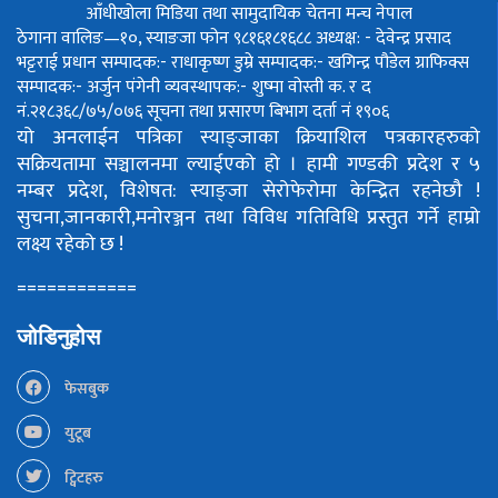
आँधीखोला मिडिया तथा सामुदायिक चेतना मन्च नेपाल
ठेगाना वालिङ—१०, स्याङजा फोन ९८१६१८१६८८
अध्यक्ष: - देवेन्द्र प्रसाद
भट्टराई
प्रधान सम्पादक:- राधाकृष्ण डुम्रे
सम्पादक:- खगिन्द्र पौडेल
ग्राफिक्स
सम्पादक:- अर्जुन पंगेनी
व्यवस्थापक:- शुष्मा वोस्ती
क. र द
नं.२१८३६८/७५/०७६
सूचना तथा प्रसारण बिभाग दर्ता नं १९०६
यो अनलाईन पत्रिका स्याङ्जाका क्रियाशिल पत्रकारहरुको
सक्रियतामा सञ्चालनमा ल्याईएको हो ।
हामी गण्डकी प्रदेश र ५
नम्बर प्रदेश, विशेषत: स्याङ्जा सेरोफेरोमा केन्द्रित रहनेछौ !
सुचना,जानकारी,मनोरञ्जन तथा विविध गतिविधि प्रस्तुत गर्ने हाम्रो
लक्ष्य रहेको छ !
============
जोडिनुहोस
फेसबुक
युटूब
ट्विटहरु