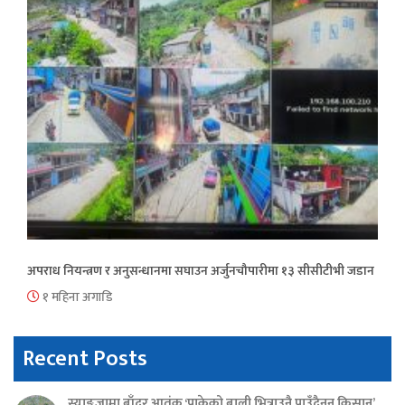
अपराध नियन्त्रण र अनुसन्धानमा सघाउन अर्जुनचौपारीमा १३ सीसीटीभी जडान
१ महिना अगाडि
Recent Posts
स्याङ्जामा बाँदर आतंक ‘पाकेको बाली भित्राउनै पाउँदैनन् किसान’