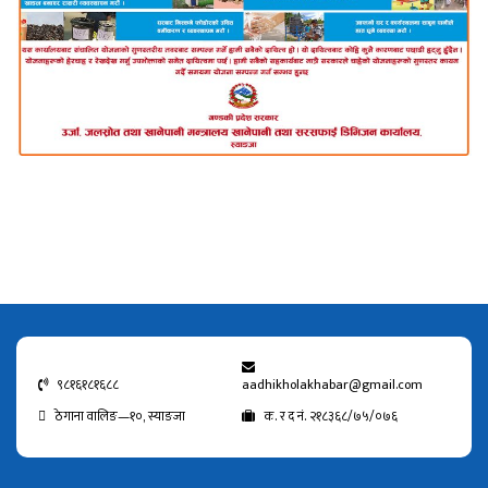
९८१६१८१६८८
aadhikholakhabar@gmail.com
ठेगाना वालिङ—१०, स्याङजा
क. र द नं. २१८३६८/७५/०७६