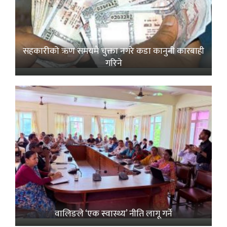
सहकारीको ऋण समयमै चुक्ता नगरे कडा कानुनी कारबाही
गरिने
वालिङले ‘एक स्वास्थ्य’ नीति लागू गर्ने