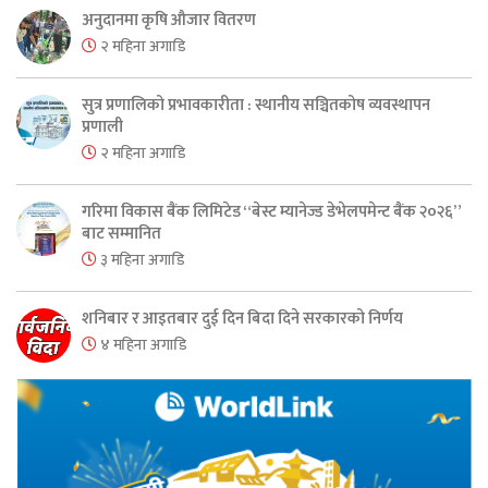
अनुदानमा कृषि औजार वितरण
२ महिना अगाडि
सुत्र प्रणालिको प्रभावकारीता : स्थानीय सञ्चितकोष व्यवस्थापन
प्रणाली
२ महिना अगाडि
गरिमा विकास बैंक लिमिटेड “बेस्ट म्यानेज्ड डेभेलपमेन्ट बैंक २०२६”
बाट सम्मानित
३ महिना अगाडि
शनिबार र आइतबार दुई दिन बिदा दिने सरकारको निर्णय
४ महिना अगाडि