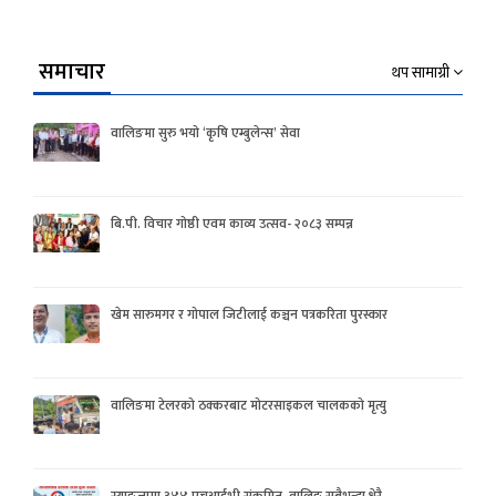
समाचार
थप सामाग्री
वालिङमा सुरु भयो ‘कृषि एम्बुलेन्स’ सेवा
बि.पी. विचार गोष्ठी एवम काव्य उत्सव- २०८३ सम्पन्न
खेम सारुमगर र गोपाल जिटीलाई कञ्चन पत्रकरिता पुरस्कार
वालिङमा टेलरको ठक्करबाट मोटरसाइकल चालकको मृत्यु
स्याङ्जामा ३४४ एचआईभी संक्रमित, वालिङ सबैभन्दा धेरै