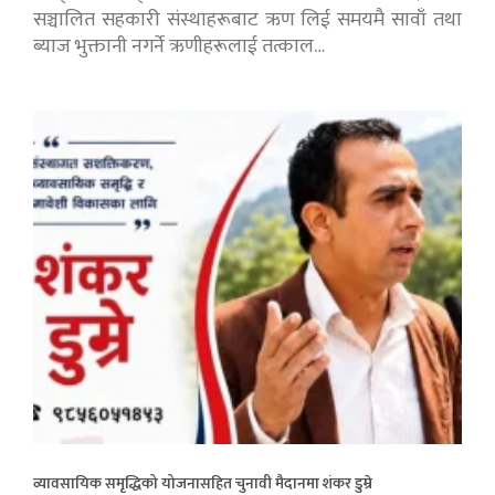
सञ्चालित सहकारी संस्थाहरूबाट ऋण लिई समयमै सावाँ तथा
ब्याज भुक्तानी नगर्ने ऋणीहरूलाई तत्काल…
व्यावसायिक समृद्धिको योजनासहित चुनावी मैदानमा शंकर डुम्रे