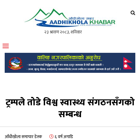
आँधीखोला खवर
मोफसलकै लोकप्रिय अनलाइन पत्रिका
ट्रम्पले तोडे विश्व स्वास्थ्य संगठनसँगको
सम्बन्ध
आँधीखोला समाचार डेस्क
६ वर्ष अगाडि