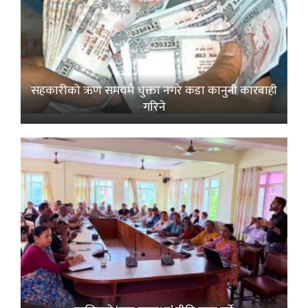
सहकारीको ऋण समयमै चुक्ता नगरे कडा कानुनी कारबाही
गरिने