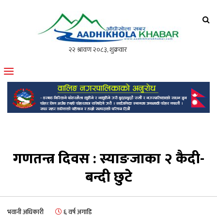
आँधीखोला खवर
मोफसलकै लोकप्रिय अनलाइन पत्रिका
गणतन्त्र दिवस : स्याङजाका २ कैदी-
बन्दी छुटे
भवानी अधिकारी
६ वर्ष अगाडि