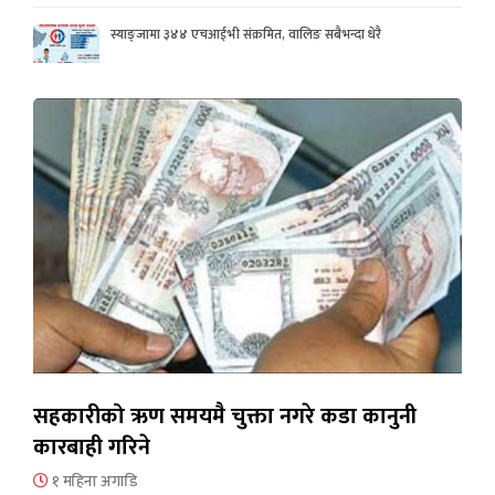
स्याङ्जामा ३४४ एचआईभी संक्रमित, वालिङ सबैभन्दा धेरै
सहकारीको ऋण समयमै चुक्ता नगरे कडा कानुनी
कारबाही गरिने
१ महिना अगाडि