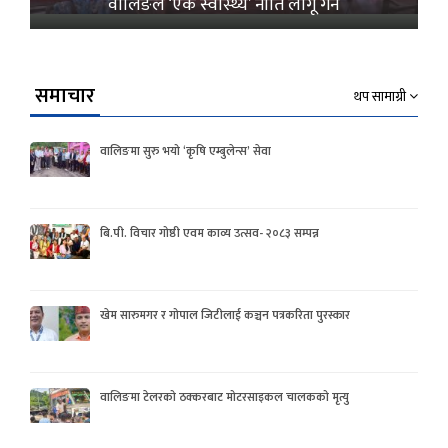
वालिङले ‘एक स्वास्थ्य’ नीति लागू गर्ने
समाचार
थप सामाग्री
वालिङमा सुरु भयो ‘कृषि एम्बुलेन्स’ सेवा
बि.पी. विचार गोष्ठी एवम काव्य उत्सव- २०८३ सम्पन्न
खेम सारुमगर र गोपाल जिटीलाई कञ्चन पत्रकरिता पुरस्कार
वालिङमा टेलरको ठक्करबाट मोटरसाइकल चालकको मृत्यु