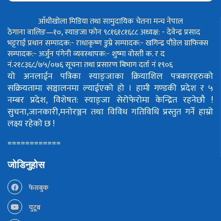
आँधीखोला मिडिया तथा सामुदायिक चेतना मन्च नेपाल
ठेगाना वालिङ—१०, स्याङजा फोन ९८१६१८१६८८
अध्यक्ष: - देवेन्द्र प्रसाद
भट्टराई
प्रधान सम्पादक:- राधाकृष्ण डुम्रे
सम्पादक:- खगिन्द्र पौडेल
ग्राफिक्स
सम्पादक:- अर्जुन पंगेनी
व्यवस्थापक:- शुष्मा वोस्ती
क. र द
नं.२१८३६८/७५/०७६
सूचना तथा प्रसारण बिभाग दर्ता नं १९०६
यो अनलाईन पत्रिका स्याङ्जाका क्रियाशिल पत्रकारहरुको
सक्रियतामा सञ्चालनमा ल्याईएको हो ।
हामी गण्डकी प्रदेश र ५
नम्बर प्रदेश, विशेषत: स्याङ्जा सेरोफेरोमा केन्द्रित रहनेछौ !
सुचना,जानकारी,मनोरञ्जन तथा विविध गतिविधि प्रस्तुत गर्ने हाम्रो
लक्ष्य रहेको छ !
============
जोडिनुहोस
फेसबुक
युटूब