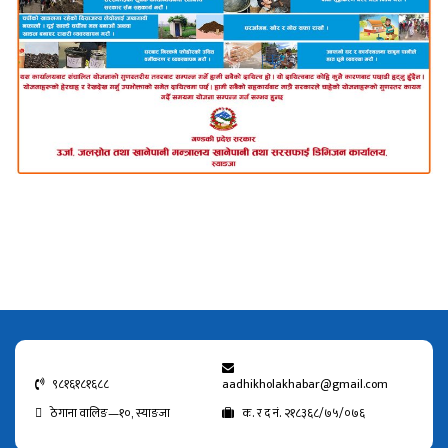
९८१६१८१६८८
aadhikholakhabar@gmail.com
ठेगाना वालिङ—१०, स्याङजा
क. र द नं. २१८३६८/७५/०७६