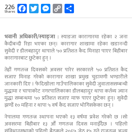
Facebook
Twitter
Messenger
Copy
Share
226
Shares
Link
भवानी अधिकारी/स्याङ्जा :
स्याङजा कारागारमा रहेका २ जना
कैदीबन्दी रिहा भएका छन्। कारागार शाखामा रहेका खडानन्दी
सुवेदी र डीलबहादुर थापाले ५० प्रतिशत कैद मिनाहा पाएर बिहीबार
कारागारबाट छुटेका हुन् ।
तेह्रौं गणतन्त्र दिवसको अवसर पारेर सरकारले ५० प्रतिशत कैद
सजाए मिनाह गरेको कारागार शाखा प्रमुख चुडामणी भण्डारीले
जानकारी दिए । फेदिखोला गाउँपालिकाका सुवेदी जुवाताससम्बन्धी
मुद्धामा र चापाकोट नगरपालिकाका डीलबहादुर थापा कर्तव्य ज्यान
मुद्धा सम्बन्धमा ५० प्रतिशत सजाए माफ पाएर छुटेका हुन्। सुवेदी
झण्डैं १० महिना र थापा ५ वर्ष कैद सजाए भोगिसकेका छन् ।
नेपालमा गणतन्त्र स्थापना भएको १३ वर्षमा प्रवेश गरेको छ ।सो
अवसरमा बिहीबार १३ औँ गणतन्त्र दिवस मनाइँदैछ । पहिलो
संविधानसभाको पहिलो बैठकले २०६५ जेठ १५ गते राजतन्त्र अन्त्य