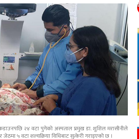
लकडाउनपछि २४ वटा पुगेको अस्पताल प्रमुख डा. शुशिल मरासीनीले
र जेठमा ५ वटा शल्यक्रिया विधिबाट सुत्केरी गराइएको छ ।