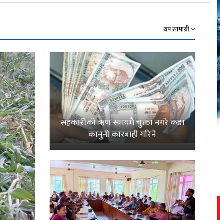
Link
थप सामाग्री
सहकारीको ऋण समयमै चुक्ता नगरे कडा
कानुनी कारबाही गरिने