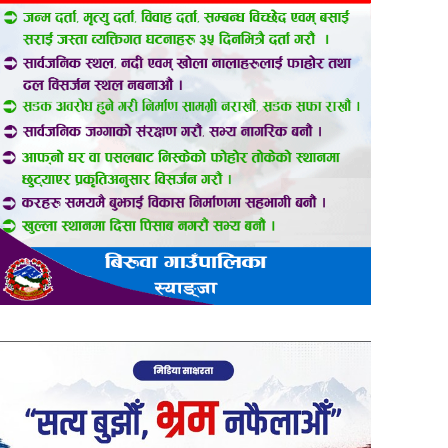
er
are