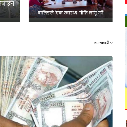
्राउनै
वालिङले ‘एक स्वास्थ्य’ नीति लागू गर्ने
थप सामाग्री