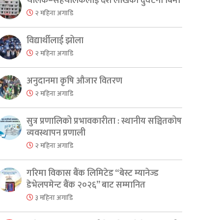
चालक–सहचालकलाई दश लाखको दुर्घटना बिमा
२ महिना अगाडि
विद्यार्थीलाई झोला
२ महिना अगाडि
अनुदानमा कृषि औजार वितरण
२ महिना अगाडि
सुत्र प्रणालिको प्रभावकारीता : स्थानीय सञ्चितकोष
व्यवस्थापन प्रणाली
२ महिना अगाडि
गरिमा विकास बैंक लिमिटेड “बेस्ट म्यानेज्ड
डेभेलपमेन्ट बैंक २०२६” बाट सम्मानित
३ महिना अगाडि