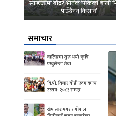
स्याङ्जामा बाँदर आतंक ‘पाकेको बाली भित
पाउँदैनन् किसान’
समाचार
वालिङमा सुरु भयो ‘कृषि
एम्बुलेन्स’ सेवा
बि.पी. विचार गोष्ठी एवम काव्य
उत्सव- २०८३ सम्पन्न
खेम सारुमगर र गोपाल