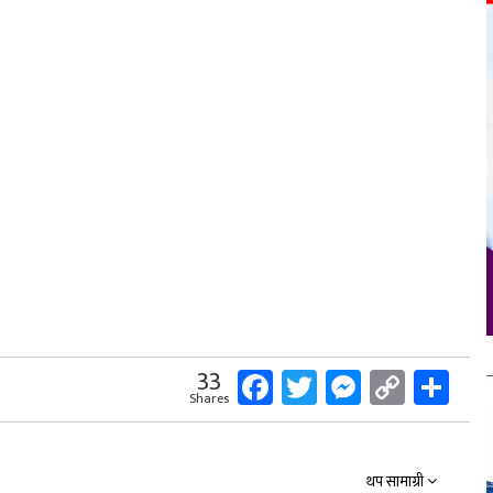
Facebook
Twitter
Messeng
Copy
Sh
33
Shares
Link
थप सामाग्री