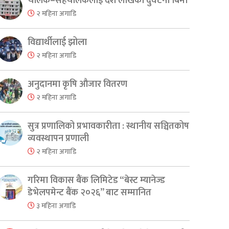
चालक–सहचालकलाई दश लाखको दुर्घटना बिमा
२ महिना अगाडि
विद्यार्थीलाई झोला
२ महिना अगाडि
अनुदानमा कृषि औजार वितरण
२ महिना अगाडि
सुत्र प्रणालिको प्रभावकारीता : स्थानीय सञ्चितकोष
व्यवस्थापन प्रणाली
२ महिना अगाडि
गरिमा विकास बैंक लिमिटेड “बेस्ट म्यानेज्ड
डेभेलपमेन्ट बैंक २०२६” बाट सम्मानित
३ महिना अगाडि