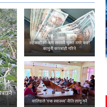
सहकारीको ऋण समयमै चुक्ता नगरे कडा
कानुनी कारबाही गरिने
्राउनै
वालिङले ‘एक स्वास्थ्य’ नीति लागू गर्ने