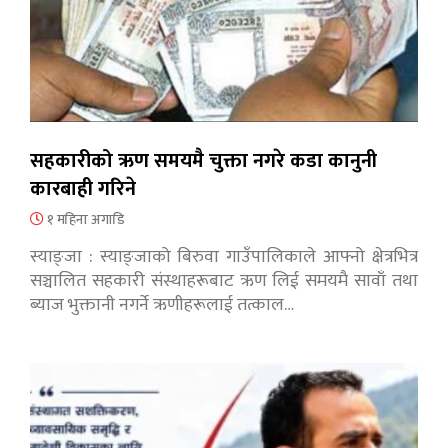
सहकारीको ऋण समयमै चुक्ता नगरे कडा कानुनी
कारबाही गरिने
१ महिना अगाडि
स्याङ्जा : स्याङ्जाको बिरुवा गाउँपालिकाले आफ्नो क्षेत्रभित्र
सञ्चालित सहकारी संस्थाहरूबाट ऋण लिई समयमै सावाँ तथा
ब्याज भुक्तानी नगर्ने ऋणीहरूलाई तत्काल…