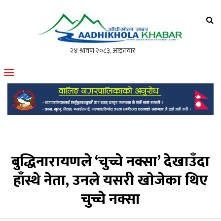
आँधीखोला खवर
मोफसलकै लोकप्रिय अनलाइन पत्रिका
बुद्धिनारायणले ‘चुच्चे नक्सा’ देखाउँदा
हाँस्थे नेता, उनले यसरी खाेजेका थिए
चुच्चे नक्सा