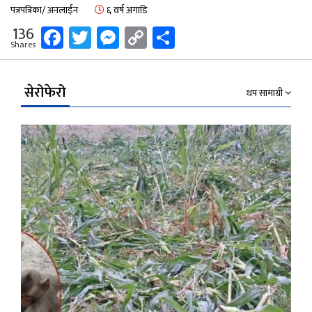
पत्रपत्रिका/ अनलाईन
६ वर्ष अगाडि
Facebook
Twitter
Messenger
Copy
Share
136
Shares
Link
सेरोफेरो
थप सामाग्री