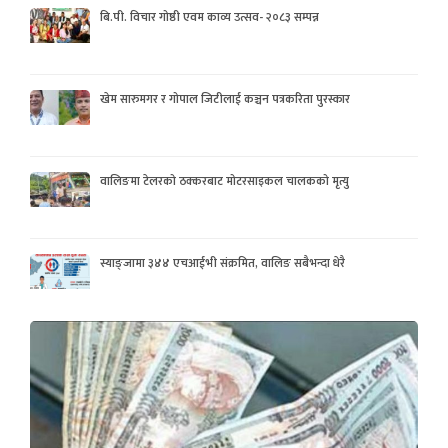
बि.पी. विचार गोष्ठी एवम काव्य उत्सव- २०८३ सम्पन्न
खेम सारुमगर र गोपाल जिटीलाई कञ्चन पत्रकरिता पुरस्कार
वालिङमा टेलरको ठक्करबाट मोटरसाइकल चालकको मृत्यु
स्याङ्जामा ३४४ एचआईभी संक्रमित, वालिङ सबैभन्दा धेरै