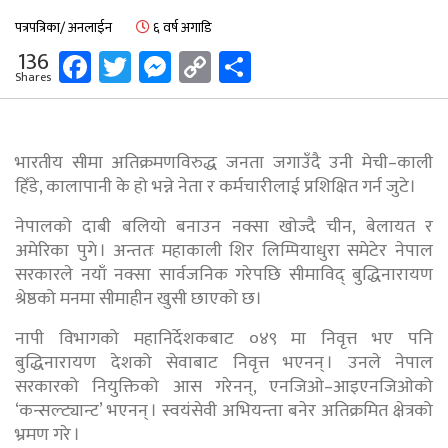
पत्रपत्रिका/ अनलाईन
६ वर्ष अगाडि
Facebook
Twitter
Messenger
Copy
Share
136
Shares
Link
भारतीय सीमा अतिक्रमणविरुद्ध जनता जगाउँदै उनी मेची–काली
हिँडे, कालापानी के हो भन्ने नेता र कर्मचारीलाई प्रशिक्षित गर्न जुटे।
नेपालको दाबी बलियो बनाउन नक्सा खोज्दै चीन, बेलायत र
अमेरिका पुगे । अन्ततः महाकाली शिर लिम्पियाधुरा समेटेर नेपाल
सरकारले नयाँ नक्सा सार्वजनिक गरेपछि सीमाविद् बुद्धिनारायण
श्रेष्ठको मनमा सीमाहीन खुसी छाएको छ।
नापी विभागको महानिर्देशकबाट ०४९ मा निवृत्त भए पनि
बुद्धिनारायण देशको सेवाबाट निवृत्त भएनन् । उनले नेपाल
सरकारको नियुक्तिको आस गरेनन्, एनजिओ–आइएनजिओको
‘कन्सल्ट्यान्ट’ भएनन् । स्वयंसेवी अभियन्ता बनेर अतिक्रमित क्षेत्रको
भ्रमण गरे ।