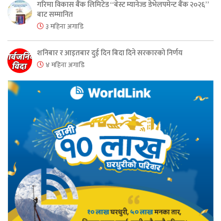
गरिमा विकास बैंक लिमिटेड “बेस्ट म्यानेज्ड डेभेलपमेन्ट बैंक २०२६”
बाट सम्मानित
३ महिना अगाडि
शनिबार र आइतबार दुई दिन बिदा दिने सरकारको निर्णय
४ महिना अगाडि