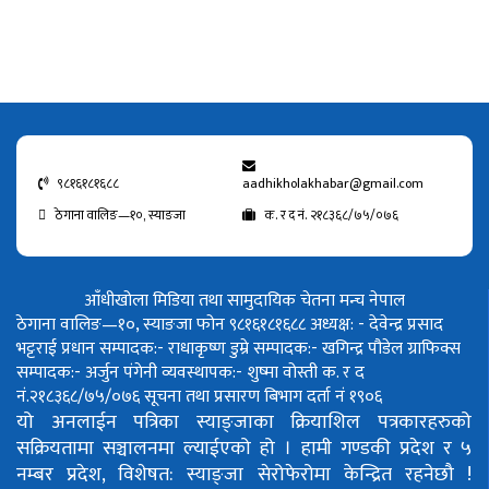
९८१६१८१६८८
aadhikholakhabar@gmail.com
ठेगाना वालिङ—१०, स्याङजा
क. र द नं. २१८३६८/७५/०७६
आँधीखोला मिडिया तथा सामुदायिक चेतना मन्च नेपाल
ठेगाना वालिङ—१०, स्याङजा फोन ९८१६१८१६८८
अध्यक्ष: - देवेन्द्र प्रसाद
भट्टराई
प्रधान सम्पादक:- राधाकृष्ण डुम्रे
सम्पादक:- खगिन्द्र पौडेल
ग्राफिक्स
सम्पादक:- अर्जुन पंगेनी
व्यवस्थापक:- शुष्मा वोस्ती
क. र द
नं.२१८३६८/७५/०७६
सूचना तथा प्रसारण बिभाग दर्ता नं १९०६
यो अनलाईन पत्रिका स्याङ्जाका क्रियाशिल पत्रकारहरुको
सक्रियतामा सञ्चालनमा ल्याईएको हो ।
हामी गण्डकी प्रदेश र ५
नम्बर प्रदेश, विशेषत: स्याङ्जा सेरोफेरोमा केन्द्रित रहनेछौ !