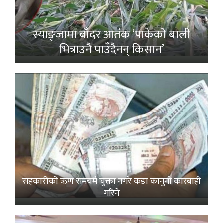
स्याङ्जामा बाँदर आतंक ‘पाकेको बाली
भित्राउनै पाउँदैनन् किसान’
सहकारीको ऋण समयमै चुक्ता नगरे कडा कानुनी कारबाही
गरिने