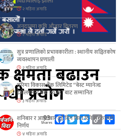
विद्यार्थीलाई झोला
२ महिना अगाडि
अनुदानमा कृषि औजार वितरण
२ महिना अगाडि
सुत्र प्रणालिको प्रभावकारीता : स्थानीय सञ्चितकोष
व्यवस्थापन प्रणाली
्मक क्षमता बढाउन
२ महिना अगाडि
षधी प्रयोग
गरिमा विकास बैंक लिमिटेड “बेस्ट म्यानेज्ड
डेभेलपमेन्ट बैंक २०२६” बाट सम्मानित
३ महिना अगाडि
Facebook
Twitter
Messenger
Copy
Share
93
शनिबार र आइतबार दुई दिन बिदा दिने सरकारको
Shares
Link
निर्णय
४ महिना अगाडि