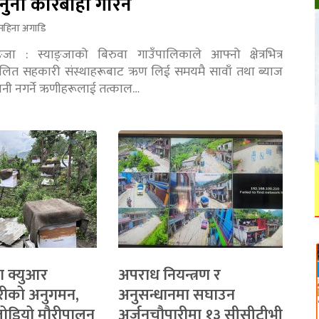
नुनी कारबाही गरिने
महिना अगाडि
ङ्जा : स्याङ्जाको बिरुवा गाउँपालिकाले आफ्नो क्षेत्रभित्र
चालित सहकारी संस्थाहरूबाट ऋण लिई समयमै सावाँ तथा ब्याज
तानी नगर्ने ऋणीहरूलाई तत्काल…
ा क्युआर
अपराध नियन्त्रण र
रीको अनुगमन,
अनुसन्धानमा सघाउन
 जोडियो मौरीपालन
अर्जुनचौपारीमा १३ सीसीटीभी