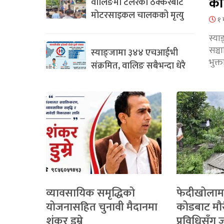
का
वालिङमा टेलरको ठक्करबाट
मोटरसाइकल चालकको मृत्यु
१ 
स्या
सञ्
स्याङ्जामा ३४४ एचआईभी
भुक्
संक्रमित, वालिङ सबैभन्दा धेरै
व्यावसायिक समृद्धिको
फेदीखोलाम
योजनासहित चुनावी मैदानमा
कोडबाट मौ
शंकर डुम्रे
प्रविधिसँग