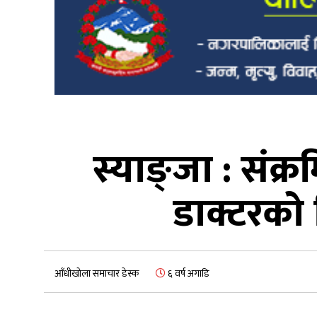
स्याङ्जा : संक्
डाक्टरको 
आँधीखोला समाचार डेस्क
६ वर्ष अगाडि