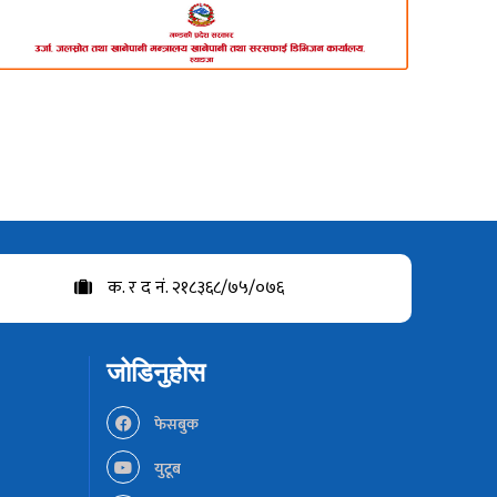
क. र द नं. २१८३६८/७५/०७६
जोडिनुहोस
फेसबुक
युटूब