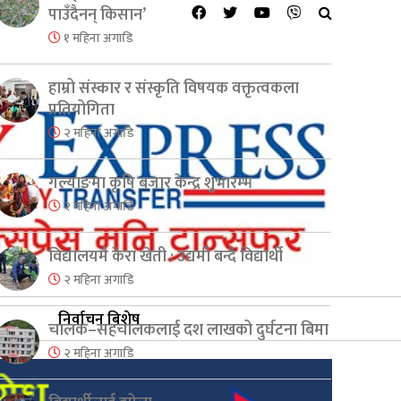
पाउँदैनन् किसान’
१ महिना अगाडि
हाम्रो संस्कार र संस्कृति विषयक वक्तृत्वकला
प्रतियोगिता
२ महिना अगाडि
गल्याङमा कृषि बजार केन्द्र शुभारम्भ
२ महिना अगाडि
विद्यालयमै केरा खेती : उद्यमी बन्दै विद्यार्थी
२ महिना अगाडि
निर्वाचन बिशेष
चालक–सहचालकलाई दश लाखको दुर्घटना बिमा
२ महिना अगाडि