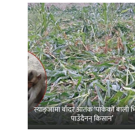
स्याङ्जामा बाँदर आतंक ‘पाकेको बाली भित
पाउँदैनन् किसान’