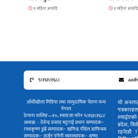
१ महिना अगाडि
१ महिना अगाडि
९८१६१८१६८८
aadh
आँधीखोला मिडिया तथा सामुदायिक चेतना मन्च
यो अनलाईन
नेपाल
पत्रकार
ठेगाना वालिङ—१०, स्याङजा फोन ९८१६१८१६८८
ल्याईएको 
अध्यक्ष: - देवेन्द्र प्रसाद भट्टराई
प्रधान सम्पादक:-
प्रदेश, वि
राधाकृष्ण डुम्रे
सम्पादक:- खगिन्द्र पौडेल
ग्राफिक्स
रहनेछौ 
सम्पादक:- अर्जुन पंगेनी
व्यवस्थापक:- शुष्मा