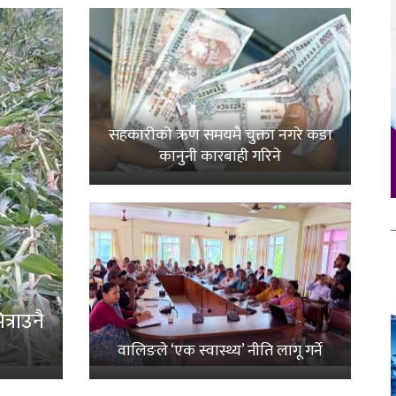
सहकारीको ऋण समयमै चुक्ता नगरे कडा
कानुनी कारबाही गरिने
्राउनै
वालिङले ‘एक स्वास्थ्य’ नीति लागू गर्ने