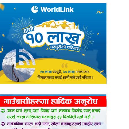
er
are