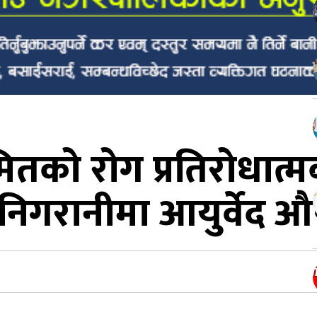
रमितको राेग प्रतिरोधात
निगरानीमा आयुर्वेद औ