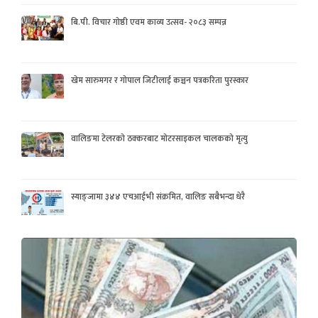
बि.पी. विचार गोष्ठी एवम काव्य उत्सव- २०८३ सम्पन्न
खेम सारुमगर र गोपाल जिटीलाई कञ्चन पत्रकरिता पुरस्कार
वालिङमा टेलरको ठक्करबाट मोटरसाइकल चालकको मृत्यु
स्याङ्जामा ३४४ एचआईभी संक्रमित, वालिङ सबैभन्दा धेरै