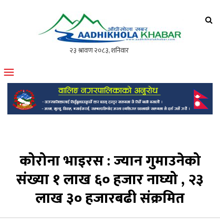
आँधीखोला खवर
मोफसलकै लोकप्रिय अनलाइन पत्रिका
कोरोना भाइरस : ज्यान गुमाउनेको
संख्या १ लाख ६० हजार नाघ्यो , २३
लाख ३० हजारबढी संक्रमित