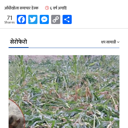
आँधीखोला समाचार डेस्क
६ वर्ष अगाडि
Facebook
Twitter
Messenger
Copy
Share
71
Shares
Link
सेरोफेरो
थप सामाग्री