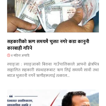
सहकारीको ऋण समयमै चुक्ता नगरे कडा कानुनी
कारबाही गरिने
१ महिना अगाडि
स्याङ्जा : स्याङ्जाको बिरुवा गाउँपालिकाले आफ्नो क्षेत्रभित्र
सञ्चालित सहकारी संस्थाहरूबाट ऋण लिई समयमै सावाँ तथा
ब्याज भुक्तानी नगर्ने ऋणीहरूलाई तत्काल…