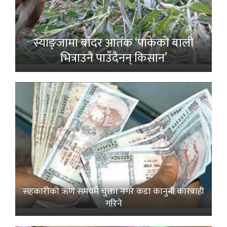
स्याङ्जामा बाँदर आतंक ‘पाकेको बाली
भित्राउनै पाउँदैनन् किसान’
सहकारीको ऋण समयमै चुक्ता नगरे कडा कानुनी कारबाही
गरिने