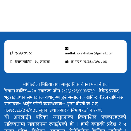
९८१६१८१६८८
aadhikholakhabar@gmail.com
ठेगाना वालिङ—१०, स्याङजा
क. र द नं. २१८३६८/७५/०७६
आँधीखोला मिडिया तथा सामुदायिक चेतना मन्च नेपाल
ठेगाना वालिङ—१०, स्याङजा फोन ९८१६१८१६८८
अध्यक्ष: - देवेन्द्र प्रसाद
भट्टराई
प्रधान सम्पादक:- राधाकृष्ण डुम्रे
सम्पादक:- खगिन्द्र पौडेल
ग्राफिक्स
सम्पादक:- अर्जुन पंगेनी
व्यवस्थापक:- शुष्मा वोस्ती
क. र द
नं.२१८३६८/७५/०७६
सूचना तथा प्रसारण बिभाग दर्ता नं १९०६
यो अनलाईन पत्रिका स्याङ्जाका क्रियाशिल पत्रकारहरुको
सक्रियतामा सञ्चालनमा ल्याईएको हो ।
हामी गण्डकी प्रदेश र ५