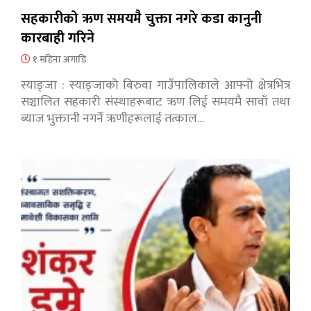
सहकारीको ऋण समयमै चुक्ता नगरे कडा कानुनी
कारबाही गरिने
१ महिना अगाडि
स्याङ्जा : स्याङ्जाको बिरुवा गाउँपालिकाले आफ्नो क्षेत्रभित्र
सञ्चालित सहकारी संस्थाहरूबाट ऋण लिई समयमै सावाँ तथा
ब्याज भुक्तानी नगर्ने ऋणीहरूलाई तत्काल…