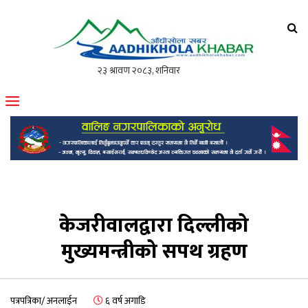
आँधीखोला खवर
मोफसलकै लोकप्रिय अनलाइन पत्रिका
केजरीवालद्वारा दिल्लीको
मुख्यमन्त्रीको सपथ ग्रहण
पत्रपत्रिका/ अनलाईन
६ वर्ष अगाडि