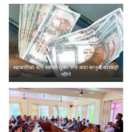
सहकारीको ऋण समयमै चुक्ता नगरे कडा कानुनी कारबाही
गरिने