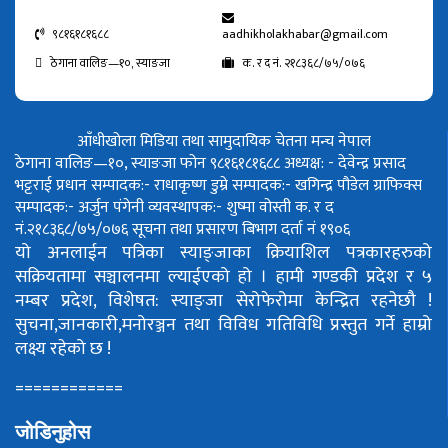
९८१६१८१६८८
aadhikholakhabar@gmail.com
ठेगाना वालिङ—१०, स्याङजा
क. र द नं. २१८३६८/७५/०७६
आँधीखोला मिडिया तथा सामुदायिक चेतना मन्च नेपाल
ठेगाना वालिङ—१०, स्याङजा फोन ९८१६१८१६८८
अध्यक्ष: - देवेन्द्र प्रसाद
भट्टराई
प्रधान सम्पादक:- राधाकृष्ण डुम्रे
सम्पादक:- खगिन्द्र पौडेल
ग्राफिक्स
सम्पादक:- अर्जुन पंगेनी
व्यवस्थापक:- शुष्मा वोस्ती
क. र द
नं.२१८३६८/७५/०७६
सूचना तथा प्रसारण बिभाग दर्ता नं १९०६
यो अनलाईन पत्रिका स्याङ्जाका क्रियाशिल पत्रकारहरुको
सक्रियतामा सञ्चालनमा ल्याईएको हो ।
हामी गण्डकी प्रदेश र ५
नम्बर प्रदेश, विशेषत: स्याङ्जा सेरोफेरोमा केन्द्रित रहनेछौ !
सुचना,जानकारी,मनोरञ्जन तथा विविध गतिविधि प्रस्तुत गर्ने हाम्रो
लक्ष्य रहेको छ !
============
जोडिनुहोस