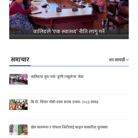
वालिङले ‘एक स्वास्थ्य’ नीति लागू गर्ने
समाचार
थप सामाग्री
वालिङमा सुरु भयो ‘कृषि एम्बुलेन्स’ सेवा
बि.पी. विचार गोष्ठी एवम काव्य उत्सव- २०८३ सम्पन्न
खेम सारुमगर र गोपाल जिटीलाई कञ्चन पत्रकरिता पुरस्कार