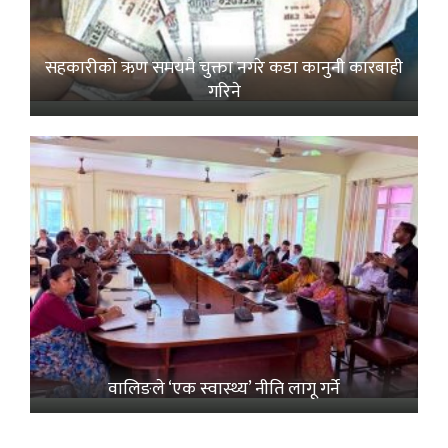
सहकारीको ऋण समयमै चुक्ता नगरे कडा कानुनी कारबाही
गरिने
वालिङले ‘एक स्वास्थ्य’ नीति लागू गर्ने