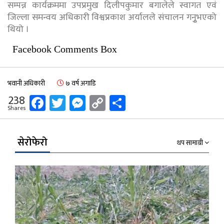
सम्पन्न कार्यक्रममा उपप्रमुख दिलीपकुमार बगालेले स्वागत एवं
जिल्ला समन्वय अधिकारी विश्वप्रकाश अर्यालले संचालन गनुृभएको
थियो ।
Facebook Comments Box
भवानी अधिकारी
७ वर्ष अगाडि
Facebook
Twitter
Messenger
Copy
Share
238
Shares
Link
सेरोफेरो
थप सामाग्री