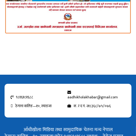
९८१६१८१६८८
aadhikholakhabar@gmail.com
ठेगाना वालिङ—१०, स्याङजा
क. र द नं. २१८३६८/७५/०७६
आँधीखोला मिडिया तथा सामुदायिक चेतना मन्च नेपाल