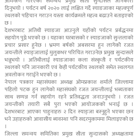
आमन्त्रण गरिएको समन्वय प्रमुख सीता सुन्दासले जानकारी
दिनुभयो । पर्यटन बर्ष २०२० लाई लक्षित गर्दे स्याङजाका महत्वपूर्ण
स्थलको पहिचान गराउन यस्ता कार्यक्रमले महत्व बढाउने बताइएको
छ ।
देशभरबाट अतिथी स्याङजा आउनुले यहाँको पर्यटन प्रर्बद्धनमा
सहयोग पुग्ने भएको छ । यहाका घरबासको र स्याङजाको सुन्तलाको
प्रचार प्रसार हुनेछ । भ्रमण बर्षको अबसरमा हुन लागेकोे रजत
जयन्तीले स्याङ्जालाई मुलुकभर परिचित गराउनेछ प्रमुख सुन्दासले
भन्नुभयो । अतिथीलाई स्याङजाका कला संस्कृती र पर्यटकीय
स्थलको पनि जानकारी एवं केही पर्यटकीय स्थलको समेत स्थलगत
अवलोकन गराईने भएको छ ।
नेपाल पत्रकार महासंघका अध्यक्ष ओमप्रकाश शर्माले जिल्लामा
पहिलो पटक हुन लागेको महासंघको रजत जयन्तीलाई भब्यताका
साथ सम्पन्न गर्न सहयोग रहने प्रतिवद्धता जनाउनुभयो । रजत
जयन्तीको तयारी सबै पुरा भएको आयोजकको भनाई छ ।
देशभरबाट आएका पाहुनाहरु २ दिन स्याङ्जा बस्नुहुने भएका छन
भने उहाहरुको आवासीय ब्यवस्था पनि सदरमुकाममा मिलाइएको छ
।
जिल्ला समन्वय समितिका प्रमुख सीता सुन्दासको अध्यक्षतामा