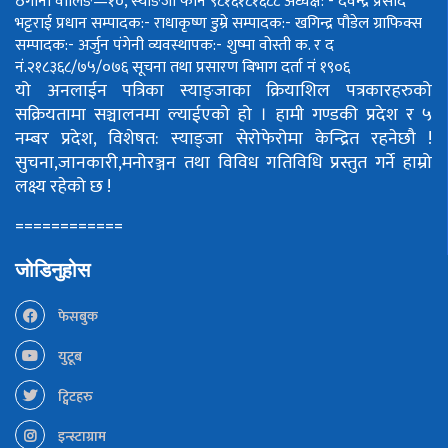
ठेगाना वालिङ—१०, स्याङजा फोन ९८१६१८१६८८
अध्यक्ष: - देवेन्द्र प्रसाद
भट्टराई
प्रधान सम्पादक:- राधाकृष्ण डुम्रे
सम्पादक:- खगिन्द्र पौडेल
ग्राफिक्स
सम्पादक:- अर्जुन पंगेनी
व्यवस्थापक:- शुष्मा वोस्ती
क. र द
नं.२१८३६८/७५/०७६
सूचना तथा प्रसारण बिभाग दर्ता नं १९०६
यो अनलाईन पत्रिका स्याङ्जाका क्रियाशिल पत्रकारहरुको
सक्रियतामा सञ्चालनमा ल्याईएको हो ।
हामी गण्डकी प्रदेश र ५
नम्बर प्रदेश, विशेषत: स्याङ्जा सेरोफेरोमा केन्द्रित रहनेछौ !
सुचना,जानकारी,मनोरञ्जन तथा विविध गतिविधि प्रस्तुत गर्ने हाम्रो
लक्ष्य रहेको छ !
============
जोडिनुहोस
फेसबुक
युटूब
ट्विटहरु
इन्स्टाग्राम