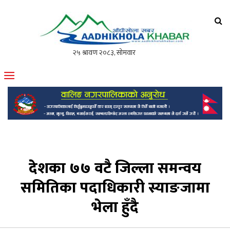
आँधीखोला खवर
मोफसलकै लोकप्रिय अनलाइन पत्रिका
देशका ७७ वटै जिल्ला समन्वय
समितिका पदाधिकारी स्याङजामा
भेला हुँदै