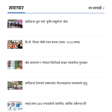
समाचार
थप सामाग्री
वालिङमा सुरु भयो ‘कृषि एम्बुलेन्स’ सेवा
बि.पी. विचार गोष्ठी एवम काव्य उत्सव- २०८३ सम्पन्न
खेम सारुमगर र गोपाल जिटीलाई कञ्चन पत्रकरिता पुरस्कार
वालिङमा टेलरको ठक्करबाट मोटरसाइकल चालकको मृत्यु
स्याङ्जामा ३४४ एचआईभी संक्रमित, वालिङ सबैभन्दा धेरै