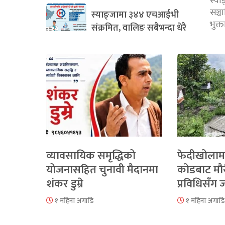
स्या
सञ्
स्याङ्जामा ३४४ एचआईभी
भुक्
संक्रमित, वालिङ सबैभन्दा धेरै
व्यावसायिक समृद्धिको
फेदीखोलाम
योजनासहित चुनावी मैदानमा
कोडबाट मौ
शंकर डुम्रे
प्रविधिसँग
१ महिना अगाडि
१ महिना अगाडि