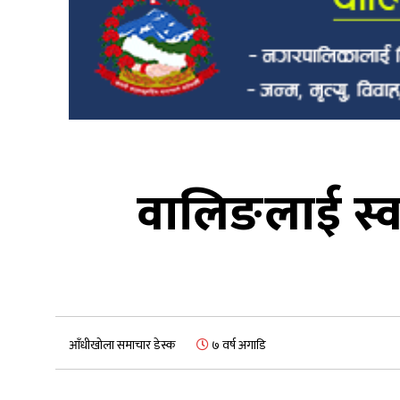
वालिङलाई स्वच
आँधीखोला समाचार डेस्क
७ वर्ष अगाडि