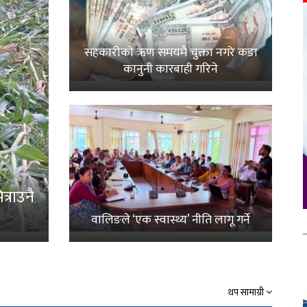
सहकारीको ऋण समयमै चुक्ता नगरे कडा
कानुनी कारबाही गरिने
्राउनै
वालिङले ‘एक स्वास्थ्य’ नीति लागू गर्ने
थप सामाग्री