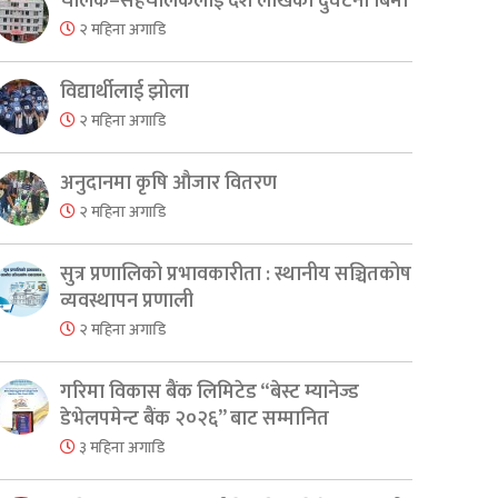
चालक–सहचालकलाई दश लाखको दुर्घटना बिमा
२ महिना अगाडि
विद्यार्थीलाई झोला
२ महिना अगाडि
अनुदानमा कृषि औजार वितरण
२ महिना अगाडि
सुत्र प्रणालिको प्रभावकारीता : स्थानीय सञ्चितकोष
व्यवस्थापन प्रणाली
२ महिना अगाडि
गरिमा विकास बैंक लिमिटेड “बेस्ट म्यानेज्ड
डेभेलपमेन्ट बैंक २०२६” बाट सम्मानित
३ महिना अगाडि