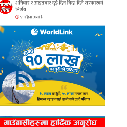
शनिबार र आइतबार दुई दिन बिदा दिने सरकारको
निर्णय
४ महिना अगाडि
er
are