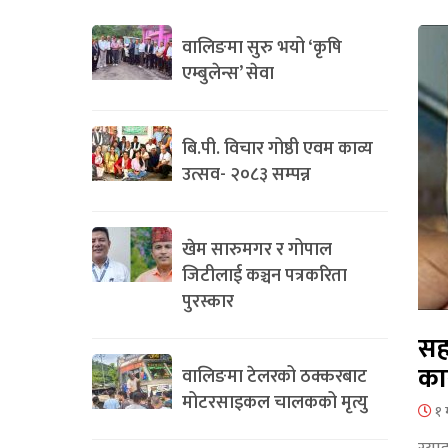
वालिङमा सुरु भयो ‘कृषि
एम्बुलेन्स’ सेवा
बि.पी. विचार गोष्ठी एवम काव्य
उत्सव- २०८३ सम्पन्न
खेम सारुमगर र गोपाल
जिटीलाई कञ्चन पत्रकरिता
पुरस्कार
सह
का
वालिङमा टेलरको ठक्करबाट
मोटरसाइकल चालकको मृत्यु
१ 