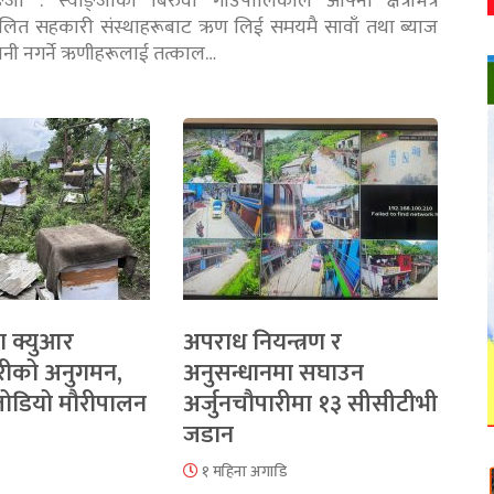
ङ्जा : स्याङ्जाको बिरुवा गाउँपालिकाले आफ्नो क्षेत्रभित्र
चालित सहकारी संस्थाहरूबाट ऋण लिई समयमै सावाँ तथा ब्याज
तानी नगर्ने ऋणीहरूलाई तत्काल…
ा क्युआर
अपराध नियन्त्रण र
रीको अनुगमन,
अनुसन्धानमा सघाउन
 जोडियो मौरीपालन
अर्जुनचौपारीमा १३ सीसीटीभी
जडान
१ महिना अगाडि