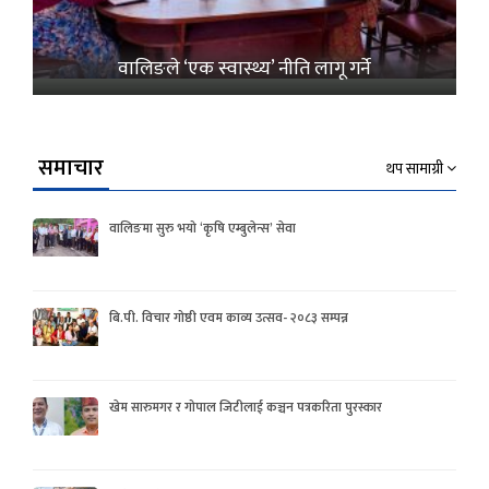
वालिङले ‘एक स्वास्थ्य’ नीति लागू गर्ने
समाचार
थप सामाग्री
वालिङमा सुरु भयो ‘कृषि एम्बुलेन्स’ सेवा
बि.पी. विचार गोष्ठी एवम काव्य उत्सव- २०८३ सम्पन्न
खेम सारुमगर र गोपाल जिटीलाई कञ्चन पत्रकरिता पुरस्कार