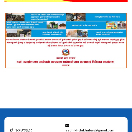
९८१६१८१६८८
aadhikholakhabar@gmail.com