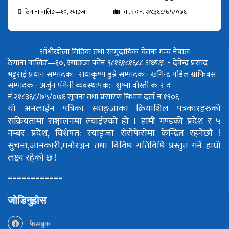
ठेगाना वालिङ—१०, स्याङजा
क. र द नं. २१८३६८/७५/०७६
आँधीखोला मिडिया तथा सामुदायिक चेतना मन्च नेपाल
ठेगाना वालिङ—१०, स्याङजा फोन ९८१६१८१६८८
अध्यक्ष: - देवेन्द्र प्रसाद
भट्टराई
प्रधान सम्पादक:- राधाकृष्ण डुम्रे
सम्पादक:- खगिन्द्र पौडेल
ग्राफिक्स
सम्पादक:- अर्जुन पंगेनी
व्यवस्थापक:- शुष्मा वोस्ती
क. र द
नं.२१८३६८/७५/०७६
सूचना तथा प्रसारण बिभाग दर्ता नं १९०६
यो अनलाईन पत्रिका स्याङ्जाका क्रियाशिल पत्रकारहरुको
सक्रियतामा सञ्चालनमा ल्याईएको हो ।
हामी गण्डकी प्रदेश र ५
नम्बर प्रदेश, विशेषत: स्याङ्जा सेरोफेरोमा केन्द्रित रहनेछौ !
सुचना,जानकारी,मनोरञ्जन तथा विविध गतिविधि प्रस्तुत गर्ने हाम्रो
लक्ष्य रहेको छ !
============
जोडिनुहोस
फेसबुक