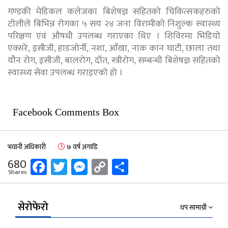
गण्डकी मेडिकल कलेजका बिशेषज्ञ सहितको चिकित्सकहरुको
टोलीले बिभिन्न रोगका ५ सय २४ जना विरामीको निशुल्क स्वास्थ्य
परिक्षण एवं औषधी उपलब्ध गराएका थिए । शिविरमा भिडियो
एक्सरे, इसीजी, हाडजोर्नी, नशा, आँखा, नाक कान घाटी, छाला तथा
यौन रोग, इसीजी, बालरोग, दाँत, स्त्रीरोग, सम्बन्धी बिशेषज्ञ सहितको
स्वास्थ्य सेवा उपलब्ध गराइएको हो ।
Facebook Comments Box
भवानी अधिकारी
७ वर्ष अगाडि
Facebook
Twitter
Messenger
Copy
Share
680
Shares
Link
सेरोफेरो
थप सामाग्री