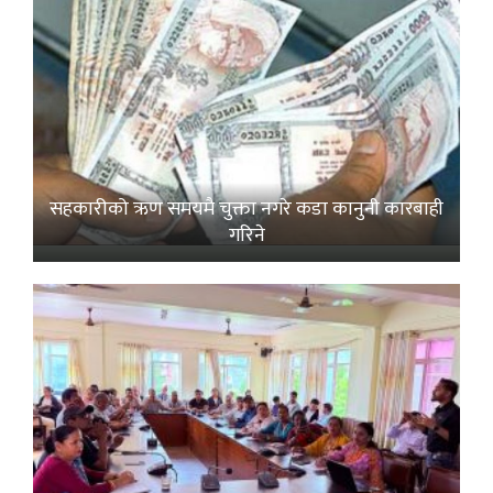
सहकारीको ऋण समयमै चुक्ता नगरे कडा कानुनी कारबाही
गरिने