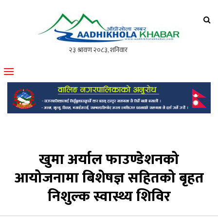
आँधीखोला खवर
मोफसलकै लोकप्रिय अनलाइन पत्रिका
खुमा अर्याल फाउण्डेशनको
आयोजनामा बिशेषज्ञ सहितको बृहत
निशुल्क स्वास्थ्य शिविर