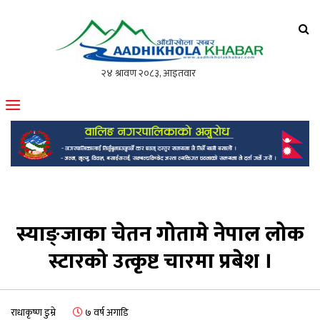
आँधीखोला खवर
मोफसलकै लोकप्रिय अनलाइन पत्रिका
स्याङ्जाका चेतन गोतामे नेपाल लोक
स्टारको उत्कृष्ट चारमा प्रबेश ।
राधाकृष्ण डुम्रे
७ वर्ष अगाडि