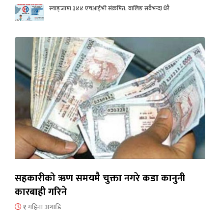
स्याङ्जामा ३४४ एचआईभी संक्रमित, वालिङ सबैभन्दा धेरै
सहकारीको ऋण समयमै चुक्ता नगरे कडा कानुनी
कारबाही गरिने
१ महिना अगाडि