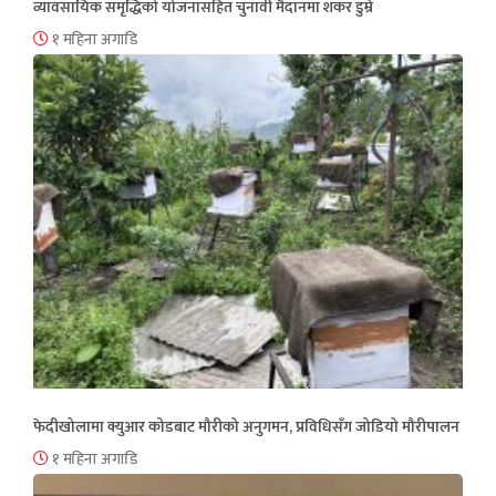
व्यावसायिक समृद्धिको योजनासहित चुनावी मैदानमा शंकर डुम्रे
१ महिना अगाडि
फेदीखोलामा क्युआर कोडबाट मौरीको अनुगमन, प्रविधिसँग जोडियो मौरीपालन
१ महिना अगाडि