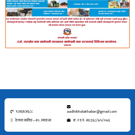
९८१६१८१६८८
aadhikholakhabar@gmail.com
ठेगाना वालिङ—१०, स्याङजा
क. र द नं. २१८३६८/७५/०७६