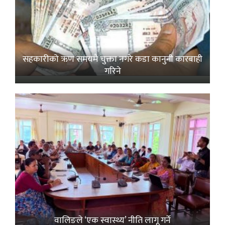
सहकारीको ऋण समयमै चुक्ता नगरे कडा कानुनी कारबाही
गरिने
वालिङले ‘एक स्वास्थ्य’ नीति लागू गर्ने