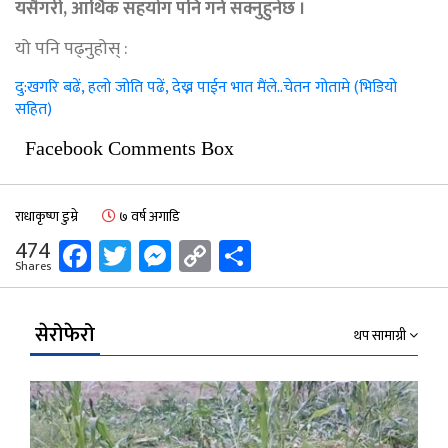
यसैगरी, आर्थिक सहयोग पनि गर्न सक्नुहुनेछ ।
यो पनि पढ्नुहोस् :
दु:खगरि बढें, हलो जोति पढें, देख्न पाईन भात मैंले..चेतन गोतामे (भिडियो
सहित)
Facebook Comments Box
राधाकृष्ण डुम्रे
७ वर्ष अगाडि
Facebook
Twitter
Messenger
Copy
Share
474
Shares
Link
सेरोफेरो
थप सामाग्री