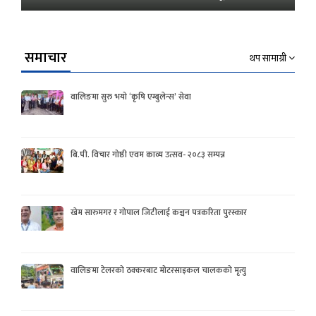
समाचार
थप सामाग्री
वालिङमा सुरु भयो ‘कृषि एम्बुलेन्स’ सेवा
बि.पी. विचार गोष्ठी एवम काव्य उत्सव- २०८३ सम्पन्न
खेम सारुमगर र गोपाल जिटीलाई कञ्चन पत्रकरिता पुरस्कार
वालिङमा टेलरको ठक्करबाट मोटरसाइकल चालकको मृत्यु