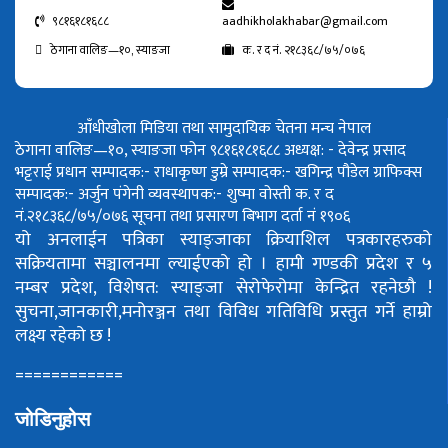
९८१६१८१६८८
aadhikholakhabar@gmail.com
ठेगाना वालिङ—१०, स्याङजा
क. र द नं. २१८३६८/७५/०७६
आँधीखोला मिडिया तथा सामुदायिक चेतना मन्च नेपाल
ठेगाना वालिङ—१०, स्याङजा फोन ९८१६१८१६८८
अध्यक्ष: - देवेन्द्र प्रसाद
भट्टराई
प्रधान सम्पादक:- राधाकृष्ण डुम्रे
सम्पादक:- खगिन्द्र पौडेल
ग्राफिक्स
सम्पादक:- अर्जुन पंगेनी
व्यवस्थापक:- शुष्मा वोस्ती
क. र द
नं.२१८३६८/७५/०७६
सूचना तथा प्रसारण बिभाग दर्ता नं १९०६
यो अनलाईन पत्रिका स्याङ्जाका क्रियाशिल पत्रकारहरुको
सक्रियतामा सञ्चालनमा ल्याईएको हो ।
हामी गण्डकी प्रदेश र ५
नम्बर प्रदेश, विशेषत: स्याङ्जा सेरोफेरोमा केन्द्रित रहनेछौ !
सुचना,जानकारी,मनोरञ्जन तथा विविध गतिविधि प्रस्तुत गर्ने हाम्रो
लक्ष्य रहेको छ !
============
जोडिनुहोस