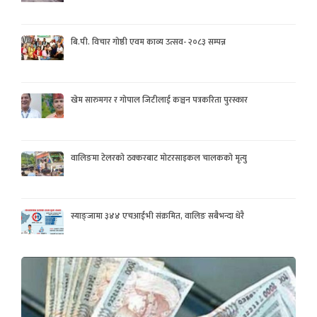
बि.पी. विचार गोष्ठी एवम काव्य उत्सव- २०८३ सम्पन्न
खेम सारुमगर र गोपाल जिटीलाई कञ्चन पत्रकरिता पुरस्कार
वालिङमा टेलरको ठक्करबाट मोटरसाइकल चालकको मृत्यु
स्याङ्जामा ३४४ एचआईभी संक्रमित, वालिङ सबैभन्दा धेरै