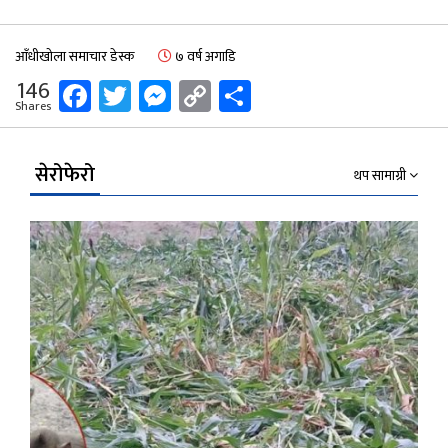
आँधीखोला समाचार डेस्क
७ वर्ष अगाडि
Facebook
Twitter
Messenger
Copy
Share
146
Shares
Link
सेरोफेरो
थप सामाग्री