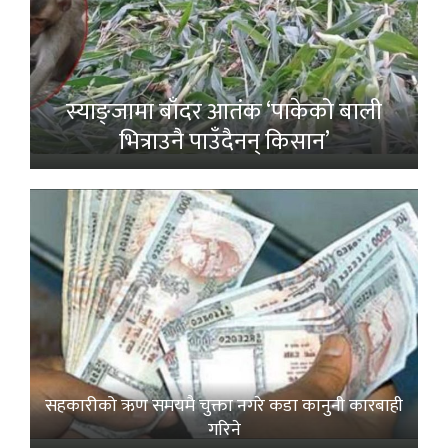
स्याङ्जामा बाँदर आतंक ‘पाकेको बाली
भित्राउनै पाउँदैनन् किसान’
सहकारीको ऋण समयमै चुक्ता नगरे कडा कानुनी कारबाही
गरिने