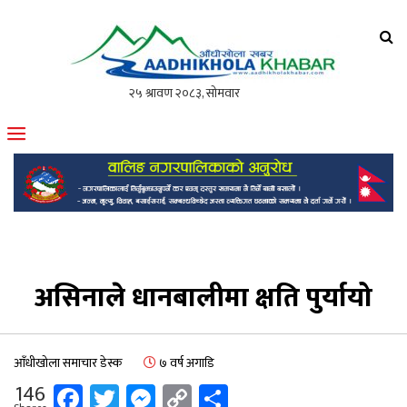
आँधीखोला खवर
मोफसलकै लोकप्रिय अनलाइन पत्रिका
असिनाले धानबालीमा क्षति पुर्यायो
आँधीखोला समाचार डेस्क
७ वर्ष अगाडि
Facebook
Twitter
Messenger
Copy
Share
146