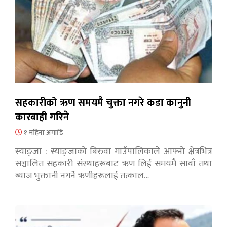
सहकारीको ऋण समयमै चुक्ता नगरे कडा कानुनी
कारबाही गरिने
१ महिना अगाडि
स्याङ्जा : स्याङ्जाको बिरुवा गाउँपालिकाले आफ्नो क्षेत्रभित्र
सञ्चालित सहकारी संस्थाहरूबाट ऋण लिई समयमै सावाँ तथा
ब्याज भुक्तानी नगर्ने ऋणीहरूलाई तत्काल…