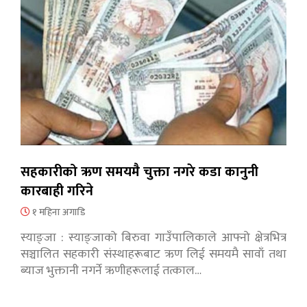
सहकारीको ऋण समयमै चुक्ता नगरे कडा कानुनी
कारबाही गरिने
१ महिना अगाडि
स्याङ्जा : स्याङ्जाको बिरुवा गाउँपालिकाले आफ्नो क्षेत्रभित्र
सञ्चालित सहकारी संस्थाहरूबाट ऋण लिई समयमै सावाँ तथा
ब्याज भुक्तानी नगर्ने ऋणीहरूलाई तत्काल…