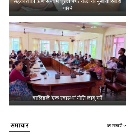
सहकारीको ऋण समयमै चुक्ता नगरे कडा कानुनी कारबाही
गरिने
वालिङले ‘एक स्वास्थ्य’ नीति लागू गर्ने
समाचार
थप सामाग्री