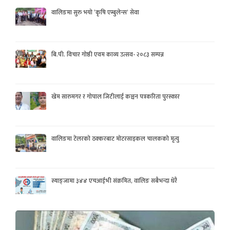
वालिङमा सुरु भयो ‘कृषि एम्बुलेन्स’ सेवा
बि.पी. विचार गोष्ठी एवम काव्य उत्सव- २०८३ सम्पन्न
खेम सारुमगर र गोपाल जिटीलाई कञ्चन पत्रकरिता पुरस्कार
वालिङमा टेलरको ठक्करबाट मोटरसाइकल चालकको मृत्यु
स्याङ्जामा ३४४ एचआईभी संक्रमित, वालिङ सबैभन्दा धेरै