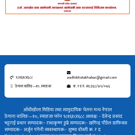
९८१६१८१६८८
aadhikholakhabar@gmail.com
ठेगाना वालिङ—१०, स्याङजा
क. र द नं. २१८३६८/७५/०७६
आँधीखोला मिडिया तथा सामुदायिक चेतना मन्च नेपाल
ठेगाना वालिङ—१०, स्याङजा फोन ९८१६१८१६८८
अध्यक्ष: - देवेन्द्र प्रसाद
भट्टराई
प्रधान सम्पादक:- राधाकृष्ण डुम्रे
सम्पादक:- खगिन्द्र पौडेल
ग्राफिक्स
सम्पादक:- अर्जुन पंगेनी
व्यवस्थापक:- शुष्मा वोस्ती
क. र द