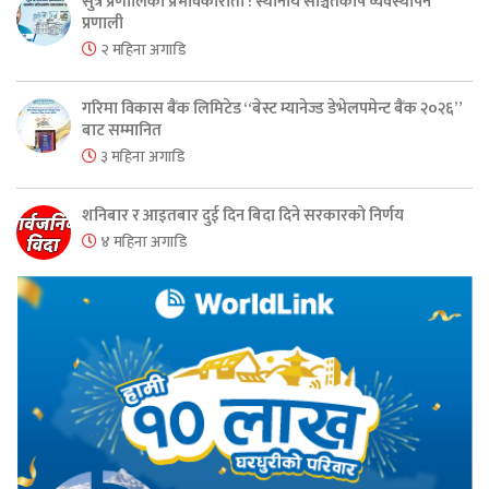
सुत्र प्रणालिको प्रभावकारीता : स्थानीय सञ्चितकोष व्यवस्थापन
प्रणाली
२ महिना अगाडि
गरिमा विकास बैंक लिमिटेड “बेस्ट म्यानेज्ड डेभेलपमेन्ट बैंक २०२६”
बाट सम्मानित
३ महिना अगाडि
शनिबार र आइतबार दुई दिन बिदा दिने सरकारको निर्णय
४ महिना अगाडि