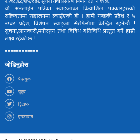
नं.२१८३६८/७५/०७६
सूचना तथा प्रसारण बिभाग दर्ता नं १९०६
यो अनलाईन पत्रिका स्याङ्जाका क्रियाशिल पत्रकारहरुको
सक्रियतामा सञ्चालनमा ल्याईएको हो ।
हामी गण्डकी प्रदेश र ५
नम्बर प्रदेश, विशेषत: स्याङ्जा सेरोफेरोमा केन्द्रित रहनेछौ !
सुचना,जानकारी,मनोरञ्जन तथा विविध गतिविधि प्रस्तुत गर्ने हाम्रो
लक्ष्य रहेको छ !
============
जोडिनुहोस
फेसबुक
युटूब
ट्विटहरु
इन्स्टाग्राम