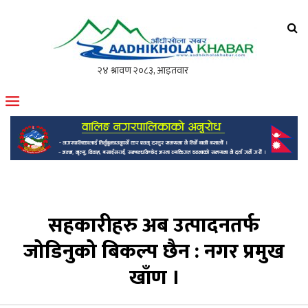
आँधीखोला खवर
मोफसलकै लोकप्रिय अनलाइन पत्रिका
सहकारीहरु अब उत्पादनतर्फ
जोडिनुको बिकल्प छैन : नगर प्रमुख
खाँण ।