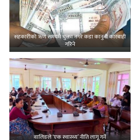
सहकारीको ऋण समयमै चुक्ता नगरे कडा कानुनी कारबाही
गरिने
वालिङले ‘एक स्वास्थ्य’ नीति लागू गर्ने