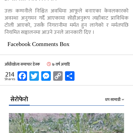
उक्त कम्पनीले निश्चित अवधिमा आफूले बनाएका केवलकारको
अवस्था अनुगमन गर्दै आएकामा सोहीअनुरूप त्यहाँबाट प्राविधिक
टोली आएको, उसकै निगरानीमा मर्मत हुन लागेको र मर्मतपछि
नियमित सञ्चालनमा आउने उनले जानकारी दिए ।
Facebook Comments Box
आँधीखोला समाचार डेस्क
७ वर्ष अगाडि
Facebook
Twitter
Messenger
Copy
Share
214
Shares
Link
सेरोफेरो
थप सामाग्री