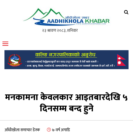
आँधीखोला खवर
मोफसलकै लोकप्रिय अनलाइन पत्रिका
मनकामना केवलकार आइतबारदेखि ५
दिनसम्म बन्द हुने
आँधीखोला समाचार डेस्क
७ वर्ष अगाडि