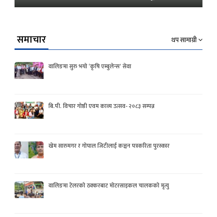
समाचार
थप सामाग्री
वालिङमा सुरु भयो ‘कृषि एम्बुलेन्स’ सेवा
बि.पी. विचार गोष्ठी एवम काव्य उत्सव- २०८३ सम्पन्न
खेम सारुमगर र गोपाल जिटीलाई कञ्चन पत्रकरिता पुरस्कार
वालिङमा टेलरको ठक्करबाट मोटरसाइकल चालकको मृत्यु