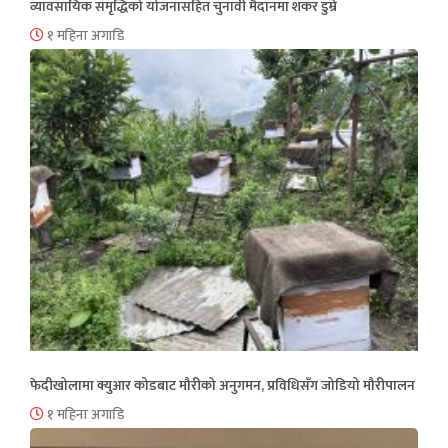
व्यावसायिक समृद्धिको योजनासहित चुनावी मैदानमा शंकर डुम्रे
१ महिना अगाडि
फेदीखोलामा क्युआर कोडबाट मौरीको अनुगमन, प्रविधिसँग जोडियो मौरीपालन
१ महिना अगाडि