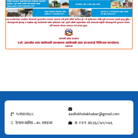
९८१६१८१६८८
aadhikholakhabar@gmail.com
ठेगाना वालिङ—१०, स्याङजा
क. र द नं. २१८३६८/७५/०७६