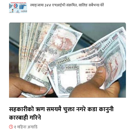
स्याङ्जामा ३४४ एचआईभी संक्रमित, वालिङ सबैभन्दा धेरै
सहकारीको ऋण समयमै चुक्ता नगरे कडा कानुनी
कारबाही गरिने
१ महिना अगाडि