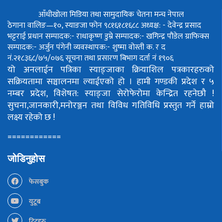
आँधीखोला मिडिया तथा सामुदायिक चेतना मन्च नेपाल
ठेगाना वालिङ—१०, स्याङजा फोन ९८१६१८१६८८
अध्यक्ष: - देवेन्द्र प्रसाद
भट्टराई
प्रधान सम्पादक:- राधाकृष्ण डुम्रे
सम्पादक:- खगिन्द्र पौडेल
ग्राफिक्स
सम्पादक:- अर्जुन पंगेनी
व्यवस्थापक:- शुष्मा वोस्ती
क. र द
नं.२१८३६८/७५/०७६
सूचना तथा प्रसारण बिभाग दर्ता नं १९०६
यो अनलाईन पत्रिका स्याङ्जाका क्रियाशिल पत्रकारहरुको
सक्रियतामा सञ्चालनमा ल्याईएको हो ।
हामी गण्डकी प्रदेश र ५
नम्बर प्रदेश, विशेषत: स्याङ्जा सेरोफेरोमा केन्द्रित रहनेछौ !
सुचना,जानकारी,मनोरञ्जन तथा विविध गतिविधि प्रस्तुत गर्ने हाम्रो
लक्ष्य रहेको छ !
============
जोडिनुहोस
फेसबुक
युटूब
ट्विटहरु