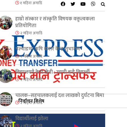
१ महिना अगाडि
हाम्रो संस्कार र संस्कृति विषयक वक्तृत्वकला
प्रतियोगिता
२ महिना अगाडि
गल्याङमा कृषि बजार केन्द्र शुभारम्भ
२ महिना अगाडि
विद्यालयमै केरा खेती : उद्यमी बन्दै विद्यार्थी
२ महिना अगाडि
चालक–सहचालकलाई दश लाखको दुर्घटना बिमा
निर्वाचन बिशेष
२ महिना अगाडि
विद्यार्थीलाई झोला
२ महिना अगाडि