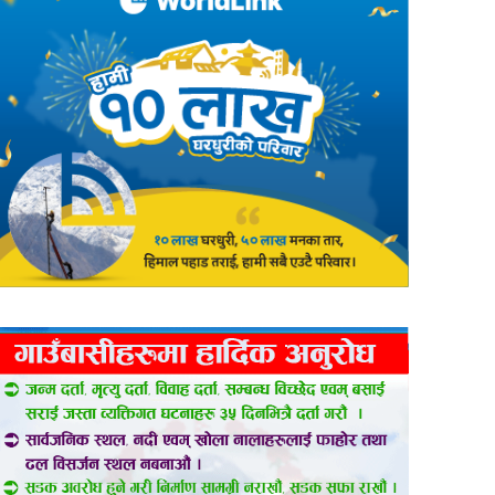
er
are