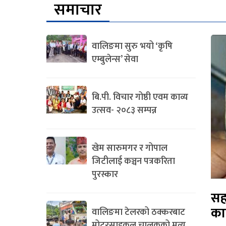
समाचार
वालिङमा सुरु भयो ‘कृषि
एम्बुलेन्स’ सेवा
बि.पी. विचार गोष्ठी एवम काव्य
उत्सव- २०८३ सम्पन्न
खेम सारुमगर र गोपाल
जिटीलाई कञ्चन पत्रकरिता
पुरस्कार
सह
का
वालिङमा टेलरको ठक्करबाट
मोटरसाइकल चालकको मृत्यु