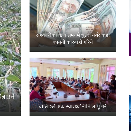
सहकारीको ऋण समयमै चुक्ता नगरे कडा
कानुनी कारबाही गरिने
्राउनै
वालिङले ‘एक स्वास्थ्य’ नीति लागू गर्ने