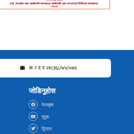
क. र द नं. २१८३६८/७५/०७६
जोडिनुहोस
फेसबुक
युटूब
ट्विटहरु