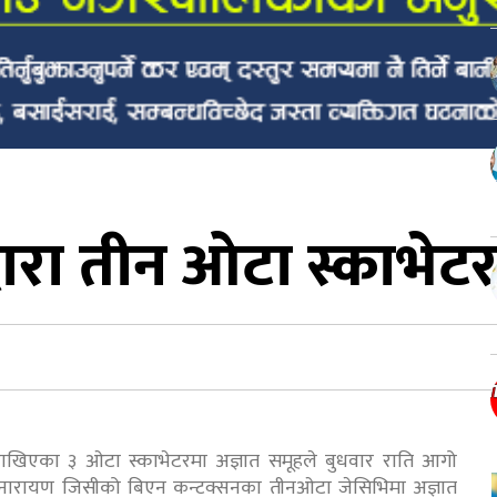
्वारा तीन ओटा स्काभ
ा राखिएका ३ ओटा स्काभेटरमा अज्ञात समूहले बुधवार राति आगो
क्ष नारायण जिसीको बिएन कन्टक्सनका तीनओटा जेसिभिमा अज्ञात