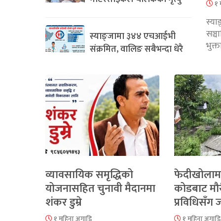
१ 
स्या
सञ्
स्याङ्जामा ३४४ एचआईभी
भुक्
संक्रमित, वालिङ सबैभन्दा धेरै
व्यावसायिक समृद्धिको
फेदीखोलाम
योजनासहित चुनावी मैदानमा
कोडबाट मौ
शंकर डुम्रे
प्रविधिसँग
१ महिना अगाडि
१ महिना अगाडि