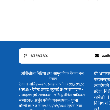
९८१६१८१६८८
aadh
आँधीखोला मिडिया तथा सामुदायिक चेतना मन्च
यो अनलाईन
नेपाल
पत्रकार
ठेगाना वालिङ—१०, स्याङजा फोन ९८१६१८१६८८
ल्याईएको 
अध्यक्ष: - देवेन्द्र प्रसाद भट्टराई
प्रधान सम्पादक:-
प्रदेश, वि
राधाकृष्ण डुम्रे
सम्पादक:- खगिन्द्र पौडेल
ग्राफिक्स
रहनेछौ 
सम्पादक:- अर्जुन पंगेनी
व्यवस्थापक:- शुष्मा
विविध गतिवि
वोस्ती
क. र द नं.२१८३६८/७५/०७६
सूचना तथा
छ !