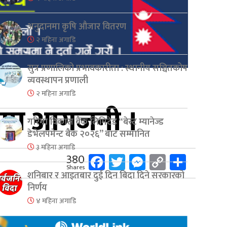
अनुदानमा कृषि औजार वितरण
२ महिना अगाडि
सुत्र प्रणालिको प्रभावकारीता : स्थानीय सञ्चितकोष
व्यवस्थापन प्रणाली
२ महिना अगाडि
ेटरमा आगजनी ।
गरिमा विकास बैंक लिमिटेड “बेस्ट म्यानेज्ड
डेभेलपमेन्ट बैंक २०२६” बाट सम्मानित
३ महिना अगाडि
Facebook
Twitter
Messenger
Copy
Share
380
Shares
Link
शनिबार र आइतबार दुई दिन बिदा दिने सरकारको
निर्णय
४ महिना अगाडि