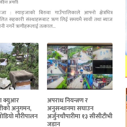
महिना अगाडि
ङ्जा : स्याङ्जाको बिरुवा गाउँपालिकाले आफ्नो क्षेत्रभित्र
चालित सहकारी संस्थाहरूबाट ऋण लिई समयमै सावाँ तथा ब्याज
तानी नगर्ने ऋणीहरूलाई तत्काल…
ा क्युआर
अपराध नियन्त्रण र
रीको अनुगमन,
अनुसन्धानमा सघाउन
 जोडियो मौरीपालन
अर्जुनचौपारीमा १३ सीसीटीभी
जडान