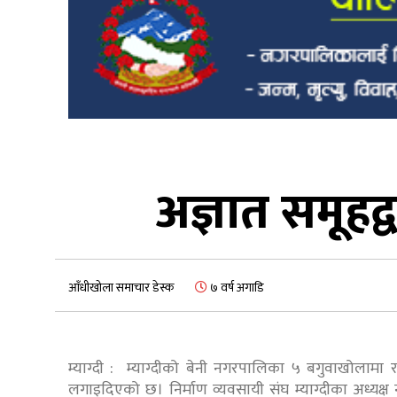
अज्ञात समूहद
आँधीखोला समाचार डेस्क
७ वर्ष अगाडि
म्याग्दी : म्याग्दीको बेनी नगरपालिका ५ बगुवाखोलाम
लगाइदिएको छ। निर्माण व्यवसायी संघ म्याग्दीका अध्य