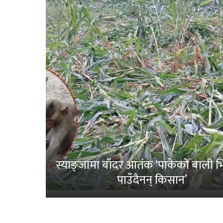
स्याङ्जामा बाँदर आतंक ‘पाकेको बाली भित
पाउँदैनन् किसान’