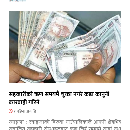
सहकारीको ऋण समयमै चुक्ता नगरे कडा कानुनी
कारबाही गरिने
१ महिना अगाडि
स्याङ्जा : स्याङ्जाको बिरुवा गाउँपालिकाले आफ्नो क्षेत्रभित्र
सञ्चालित सहकारी संस्थाहरूबाट ऋण लिई समयमै सावाँ तथा