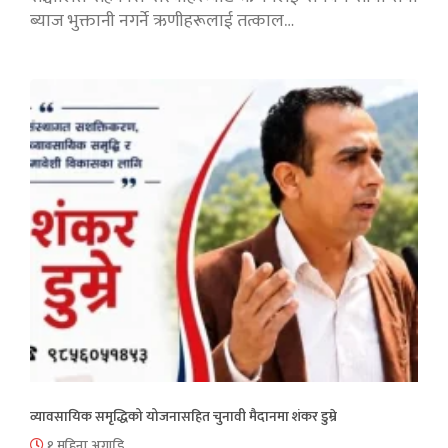
ब्याज भुक्तानी नगर्ने ऋणीहरूलाई तत्काल…
व्यावसायिक समृद्धिको योजनासहित चुनावी मैदानमा शंकर डुम्रे
१ महिना अगाडि