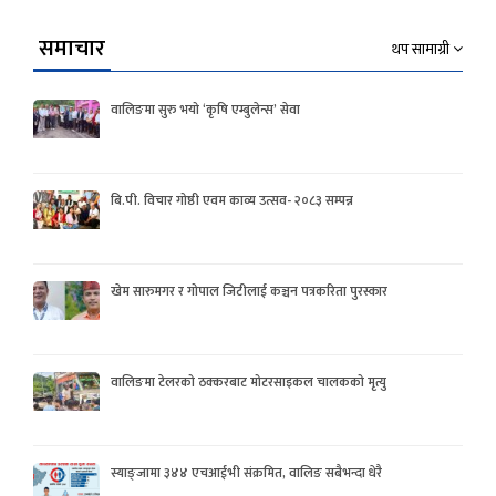
समाचार
थप सामाग्री
वालिङमा सुरु भयो ‘कृषि एम्बुलेन्स’ सेवा
बि.पी. विचार गोष्ठी एवम काव्य उत्सव- २०८३ सम्पन्न
खेम सारुमगर र गोपाल जिटीलाई कञ्चन पत्रकरिता पुरस्कार
वालिङमा टेलरको ठक्करबाट मोटरसाइकल चालकको मृत्यु
स्याङ्जामा ३४४ एचआईभी संक्रमित, वालिङ सबैभन्दा धेरै