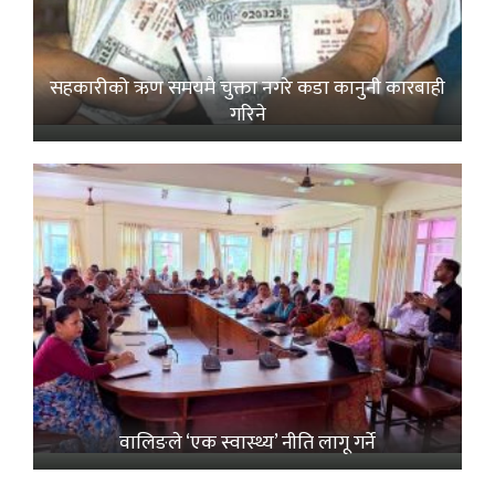
सहकारीको ऋण समयमै चुक्ता नगरे कडा कानुनी कारबाही
गरिने
वालिङले ‘एक स्वास्थ्य’ नीति लागू गर्ने