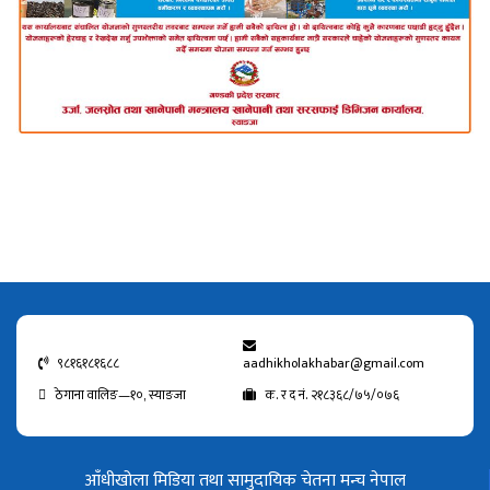
९८१६१८१६८८
aadhikholakhabar@gmail.com
ठेगाना वालिङ—१०, स्याङजा
क. र द नं. २१८३६८/७५/०७६
आँधीखोला मिडिया तथा सामुदायिक चेतना मन्च नेपाल