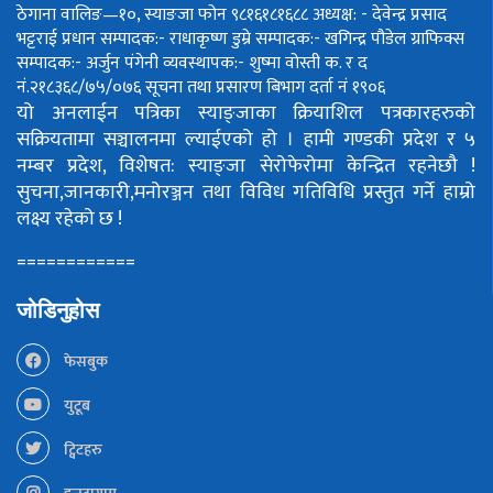
ठेगाना वालिङ—१०, स्याङजा फोन ९८१६१८१६८८
अध्यक्ष: - देवेन्द्र प्रसाद
भट्टराई
प्रधान सम्पादक:- राधाकृष्ण डुम्रे
सम्पादक:- खगिन्द्र पौडेल
ग्राफिक्स
सम्पादक:- अर्जुन पंगेनी
व्यवस्थापक:- शुष्मा वोस्ती
क. र द
नं.२१८३६८/७५/०७६
सूचना तथा प्रसारण बिभाग दर्ता नं १९०६
यो अनलाईन पत्रिका स्याङ्जाका क्रियाशिल पत्रकारहरुको
सक्रियतामा सञ्चालनमा ल्याईएको हो ।
हामी गण्डकी प्रदेश र ५
नम्बर प्रदेश, विशेषत: स्याङ्जा सेरोफेरोमा केन्द्रित रहनेछौ !
सुचना,जानकारी,मनोरञ्जन तथा विविध गतिविधि प्रस्तुत गर्ने हाम्रो
लक्ष्य रहेको छ !
============
जोडिनुहोस
फेसबुक
युटूब
ट्विटहरु