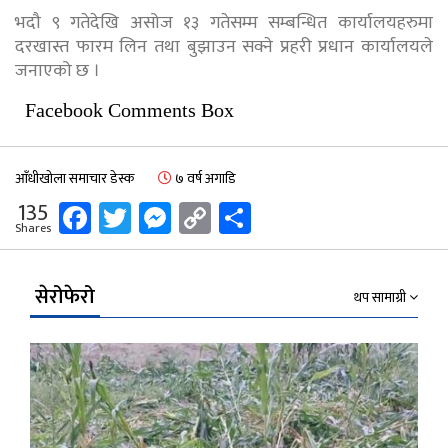
भदौ ९ गतेदेखि असोज १३ गतेसम्म सम्बन्धित कार्यालयहरुमा
दरखास्त फारम लिन तथा बुझाउन सक्ने प्रहरी प्रधान कार्यालयले
जनाएको छ ।
Facebook Comments Box
आँधीखोला समाचार डेस्क
७ वर्ष अगाडि
Facebook
Twitter
Messenger
Copy
Share
135
Shares
Link
सेरोफेरो
थप सामाग्री