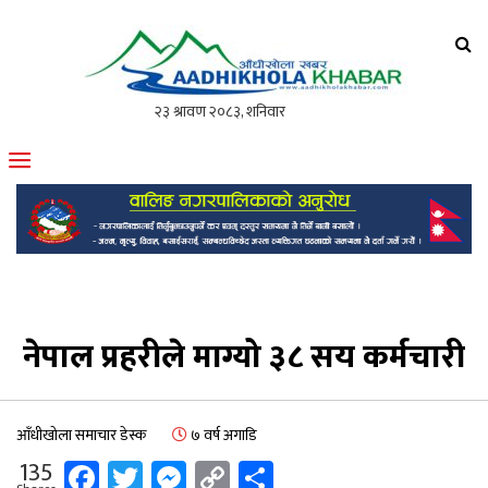
आँधीखोला खवर
मोफसलकै लोकप्रिय अनलाइन पत्रिका
नेपाल प्रहरीले माग्यो ३८ सय कर्मचारी
आँधीखोला समाचार डेस्क
७ वर्ष अगाडि
Facebook
Twitter
Messenger
Copy
Share
135