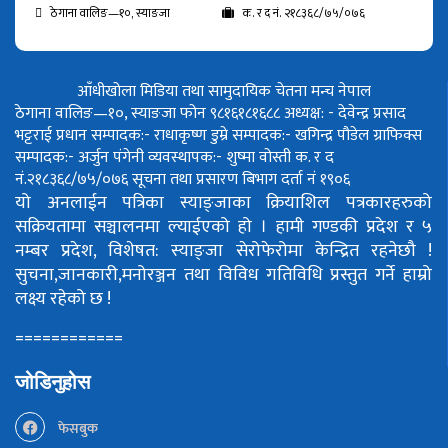
ठेगाना वालिङ—१०, स्याङजा
क. र द नं. २१८३६८/७५/०७६
आँधीखोला मिडिया तथा सामुदायिक चेतना मन्च नेपाल
ठेगाना वालिङ—१०, स्याङजा फोन ९८१६१८१६८८
अध्यक्ष: - देवेन्द्र प्रसाद
भट्टराई
प्रधान सम्पादक:- राधाकृष्ण डुम्रे
सम्पादक:- खगिन्द्र पौडेल
ग्राफिक्स
सम्पादक:- अर्जुन पंगेनी
व्यवस्थापक:- शुष्मा वोस्ती
क. र द
नं.२१८३६८/७५/०७६
सूचना तथा प्रसारण बिभाग दर्ता नं १९०६
यो अनलाईन पत्रिका स्याङ्जाका क्रियाशिल पत्रकारहरुको
सक्रियतामा सञ्चालनमा ल्याईएको हो ।
हामी गण्डकी प्रदेश र ५
नम्बर प्रदेश, विशेषत: स्याङ्जा सेरोफेरोमा केन्द्रित रहनेछौ !
सुचना,जानकारी,मनोरञ्जन तथा विविध गतिविधि प्रस्तुत गर्ने हाम्रो
लक्ष्य रहेको छ !
============
जोडिनुहोस
फेसबुक