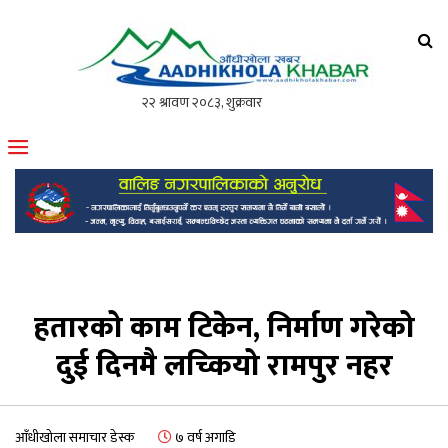
आँधीखोला खवर
मोफसलकै लोकप्रिय अनलाइन पत्रिका
हतारको काम टिकेन, निर्माण गरेको
दुई दिनमै लच्कियो रामपुर नहर
आँधीखोला समाचार डेस्क
७ वर्ष अगाडि