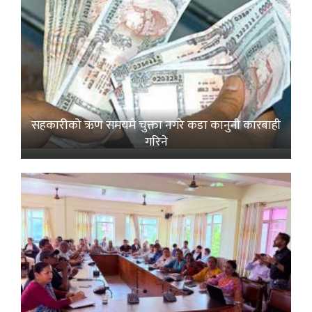
सहकारीको ऋण समयमै चुक्ता नगरे कडा कानुनी कारबाही
गरिने