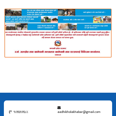
९८१६१८१६८८
aadhikholakhabar@gmail.com