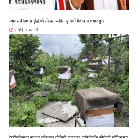
व्यावसायिक समृद्धिको योजनासहित चुनावी मैदानमा शंकर डुम्रे
१ महिना अगाडि
फेदीखोलामा क्युआर कोडबाट मौरीको अनुगमन, प्रविधिसँग जोडियो मौरीपालन