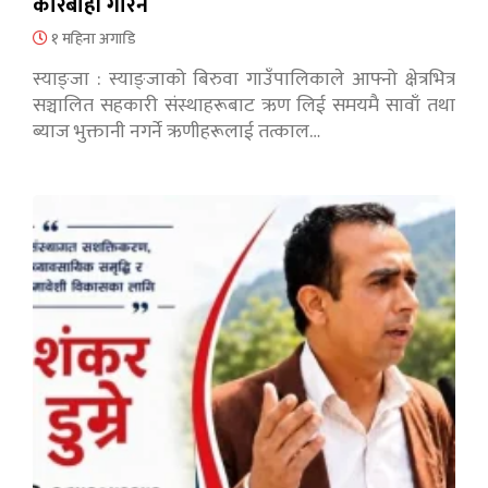
कारबाही गरिने
१ महिना अगाडि
स्याङ्जा : स्याङ्जाको बिरुवा गाउँपालिकाले आफ्नो क्षेत्रभित्र
सञ्चालित सहकारी संस्थाहरूबाट ऋण लिई समयमै सावाँ तथा
ब्याज भुक्तानी नगर्ने ऋणीहरूलाई तत्काल…