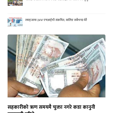
स्याङ्जामा ३४४ एचआईभी संक्रमित, वालिङ सबैभन्दा धेरै
सहकारीको ऋण समयमै चुक्ता नगरे कडा कानुनी