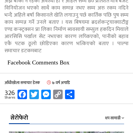
अझै बाँकी नै रहेको अवस्था हो र अहिले सम्म ७० प्रतिशत मात्र बजेट
विनियोजन भएको साथै काम सम्पन्न नभए सम्म अरु रकम नदिने
भन्दै अहिले बर्षा किसानले खेति लगाउनु पर्छ कार्तिक पछि पुष सम्म
काम सम्पन्न गर्ने उनले बताए । यस बिषयमा ब्रदर्शकन्ट्रयाक्याटीङ्ग
एण्ड कन्स्ट्रक्सन प्रा लिका निर्माण ब्यवसायी सम्सुल हकदिन मियाले
आरसिसि पर्खाल सेट नभएका कारण लच्किएको, पानीको बहाव
एकै पटक ठूलो छोडिएका कारण भत्किएको बताए । पाल्पा
समाचार डटकमबाट
Facebook Comments Box
आँधीखोला समाचार डेस्क
७ वर्ष अगाडि
Facebook
Twitter
Messenger
Copy
Share
326
Shares
Link
सेरोफेरो
थप सामाग्री