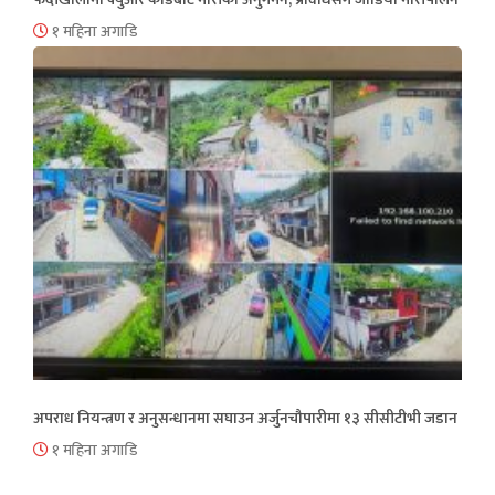
१ महिना अगाडि
अपराध नियन्त्रण र अनुसन्धानमा सघाउन अर्जुनचौपारीमा १३ सीसीटीभी जडान
१ महिना अगाडि