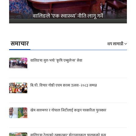
वालिङले ‘एक स्वास्थ्य’ नीति लागू गर्ने
समाचार
थप सामाग्री
वालिङमा सुरु भयो ‘कृषि एम्बुलेन्स’ सेवा
बि.पी. विचार गोष्ठी एवम काव्य उत्सव- २०८३ सम्पन्न
खेम सारुमगर र गोपाल जिटीलाई कञ्चन पत्रकरिता पुरस्कार
वालिङमा टेलरको ठक्करबाट मोटरसाइकल चालकको मृत्यु