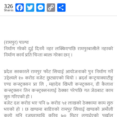
Facebook
Twitter
Messenger
Copy
Share
326
Shares
Link
(रामपुर) पाल्पा
निर्माण गरेको दुई दिनमै नहर लक्किएपछि रामपुरबासीले नहरको
निर्माण कार्य प्रति चिन्ता ब्यक्त गरेका छन् ।
प्रदेश सरकारले रामपुर फाँट सिचाई आयोजनाको पुन निर्माण गर्ने
उद्देश्यले १० करोड वजेट छुट्याएको थियो । ब्रदर्श कन्ट्रयाक्याटीङ्ग
एण्ड कन्स्ट्रक्सन प्रा लि , महादेव खिम्ती कन्स्ट्रक्सन, डी कैलाश
कन्स्ट्रक्सन तिन कन्स्ट्रक्सनलाई ठेक्का परेपछि गत जेठबाट काम
सुरु गरिएको हो ।
बजेट दश करोड भए पनि ७ करोड ५१ लाखको ठेक्कामा काम सुरु
भएको हो । छ खण्डमा बाडिएको रामपुर सिचाई खण्डको अमौली
कुलो मुनि रजघरामाथि करिव ७० मिटर लगाईएको पर्खाल