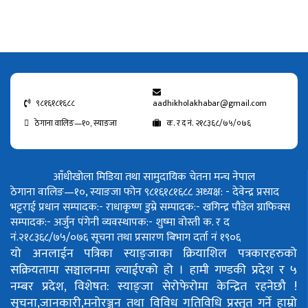
९८१६१८१६८८
aadhikholakhabar@gmail.com
ठेगाना वालिङ—१०, स्याङजा
क. र द नं. २१८३६८/७५/०७६
आँधीखोला मिडिया तथा सामुदायिक चेतना मन्च नेपाल
ठेगाना वालिङ—१०, स्याङजा फोन ९८१६१८१६८८
अध्यक्ष: - देवेन्द्र प्रसाद
भट्टराई
प्रधान सम्पादक:- राधाकृष्ण डुम्रे
सम्पादक:- खगिन्द्र पौडेल
ग्राफिक्स
सम्पादक:- अर्जुन पंगेनी
व्यवस्थापक:- शुष्मा वोस्ती
क. र द
नं.२१८३६८/७५/०७६
सूचना तथा प्रसारण बिभाग दर्ता नं १९०६
यो अनलाईन पत्रिका स्याङ्जाका क्रियाशिल पत्रकारहरुको
सक्रियतामा सञ्चालनमा ल्याईएको हो ।
हामी गण्डकी प्रदेश र ५
नम्बर प्रदेश, विशेषत: स्याङ्जा सेरोफेरोमा केन्द्रित रहनेछौ !
सुचना,जानकारी,मनोरञ्जन तथा विविध गतिविधि प्रस्तुत गर्ने हाम्रो