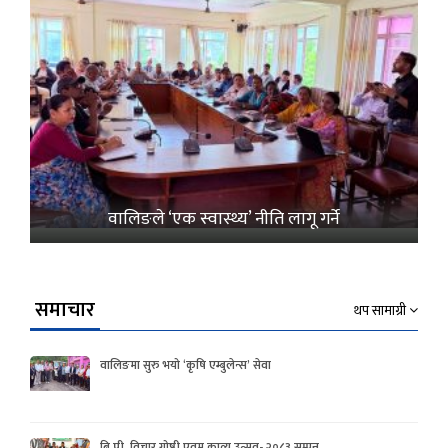
वालिङले ‘एक स्वास्थ्य’ नीति लागू गर्ने
समाचार
थप सामाग्री
वालिङमा सुरु भयो ‘कृषि एम्बुलेन्स’ सेवा
बि.पी. विचार गोष्ठी एवम काव्य उत्सव- २०८३ सम्पन्न