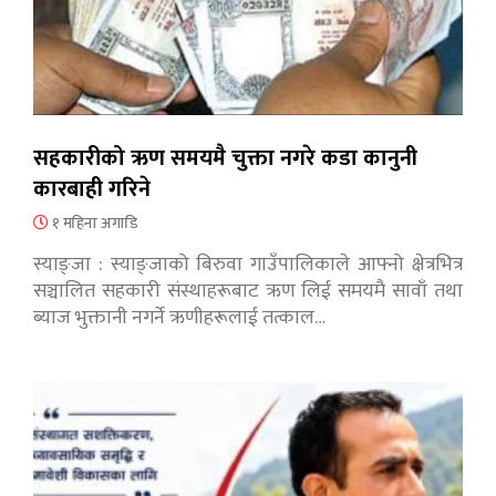
सहकारीको ऋण समयमै चुक्ता नगरे कडा कानुनी
कारबाही गरिने
१ महिना अगाडि
स्याङ्जा : स्याङ्जाको बिरुवा गाउँपालिकाले आफ्नो क्षेत्रभित्र
सञ्चालित सहकारी संस्थाहरूबाट ऋण लिई समयमै सावाँ तथा
ब्याज भुक्तानी नगर्ने ऋणीहरूलाई तत्काल…