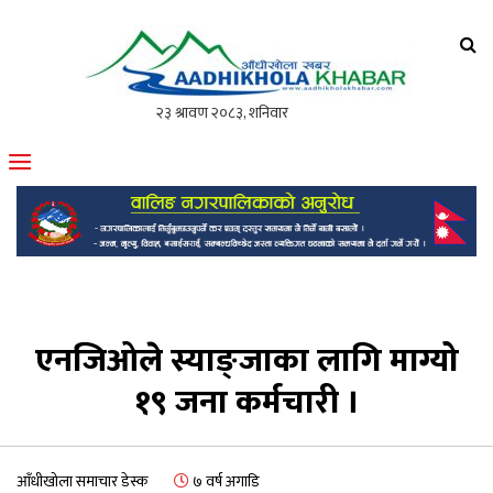
आँधीखोला खवर
मोफसलकै लोकप्रिय अनलाइन पत्रिका
एनजिओले स्याङ्जाका लागि माग्यो
१९ जना कर्मचारी ।
आँधीखोला समाचार डेस्क
७ वर्ष अगाडि