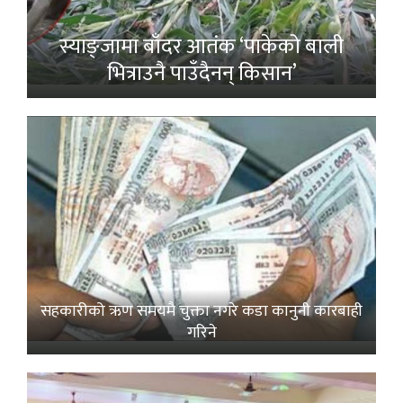
स्याङ्जामा बाँदर आतंक ‘पाकेको बाली
भित्राउनै पाउँदैनन् किसान’
सहकारीको ऋण समयमै चुक्ता नगरे कडा कानुनी कारबाही
गरिने