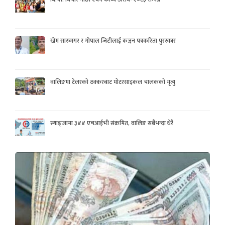
खेम सारुमगर र गोपाल जिटीलाई कञ्चन पत्रकरिता पुरस्कार
वालिङमा टेलरको ठक्करबाट मोटरसाइकल चालकको मृत्यु
स्याङ्जामा ३४४ एचआईभी संक्रमित, वालिङ सबैभन्दा धेरै