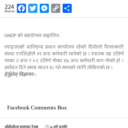
Facebook
Twitter
Messenger
Copy
Share
224
Shares
Link
UNDP को सहयोगमा सञ्चालित .
स्याङ्जाको वालिङमा प्रधान कार्यालय रहेको दियोलो गैरसरकारी
संस्था एनजिओले १९ जना कर्मचारी मागेको छ । स्नातक तह उत्तिर्ण
गरका २ जना र +२ उत्तिर्ण गरेका १७ जना कर्मचारी माग गरेको हो ।
आवेदन दिने समय साउन १८ गते सम्मको लागि तोकिएको छ ।
हेर्नुहोस् विज्ञापन :
Facebook Comments Box
आँधीखोला समाचार डेस्क
७ वर्ष अगाडि