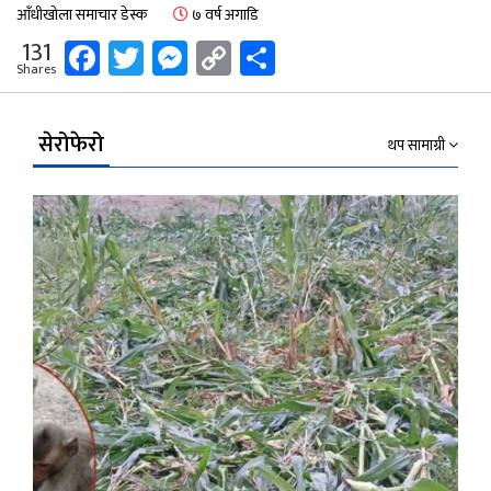
आँधीखोला समाचार डेस्क
७ वर्ष अगाडि
Facebook
Twitter
Messenger
Copy
Share
131
Shares
Link
सेरोफेरो
थप सामाग्री