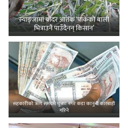
स्याङ्जामा बाँदर आतंक ‘पाकेको बाली
भित्राउनै पाउँदैनन् किसान’
सहकारीको ऋण समयमै चुक्ता नगरे कडा कानुनी कारबाही
गरिने