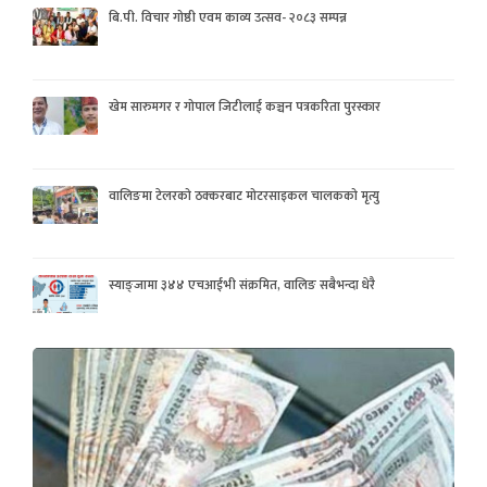
बि.पी. विचार गोष्ठी एवम काव्य उत्सव- २०८३ सम्पन्न
खेम सारुमगर र गोपाल जिटीलाई कञ्चन पत्रकरिता पुरस्कार
वालिङमा टेलरको ठक्करबाट मोटरसाइकल चालकको मृत्यु
स्याङ्जामा ३४४ एचआईभी संक्रमित, वालिङ सबैभन्दा धेरै