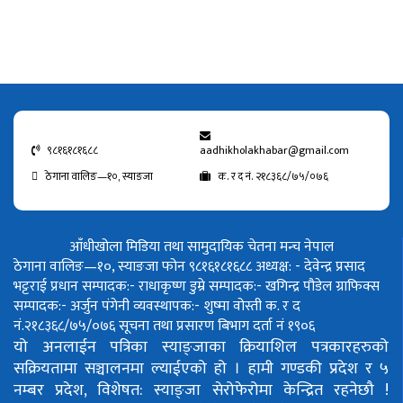
९८१६१८१६८८
aadhikholakhabar@gmail.com
ठेगाना वालिङ—१०, स्याङजा
क. र द नं. २१८३६८/७५/०७६
आँधीखोला मिडिया तथा सामुदायिक चेतना मन्च नेपाल
ठेगाना वालिङ—१०, स्याङजा फोन ९८१६१८१६८८
अध्यक्ष: - देवेन्द्र प्रसाद
भट्टराई
प्रधान सम्पादक:- राधाकृष्ण डुम्रे
सम्पादक:- खगिन्द्र पौडेल
ग्राफिक्स
सम्पादक:- अर्जुन पंगेनी
व्यवस्थापक:- शुष्मा वोस्ती
क. र द
नं.२१८३६८/७५/०७६
सूचना तथा प्रसारण बिभाग दर्ता नं १९०६
यो अनलाईन पत्रिका स्याङ्जाका क्रियाशिल पत्रकारहरुको
सक्रियतामा सञ्चालनमा ल्याईएको हो ।
हामी गण्डकी प्रदेश र ५
नम्बर प्रदेश, विशेषत: स्याङ्जा सेरोफेरोमा केन्द्रित रहनेछौ !