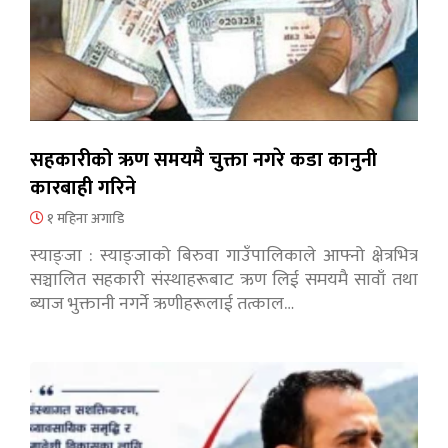
सहकारीको ऋण समयमै चुक्ता नगरे कडा कानुनी
कारबाही गरिने
१ महिना अगाडि
स्याङ्जा : स्याङ्जाको बिरुवा गाउँपालिकाले आफ्नो क्षेत्रभित्र
सञ्चालित सहकारी संस्थाहरूबाट ऋण लिई समयमै सावाँ तथा
ब्याज भुक्तानी नगर्ने ऋणीहरूलाई तत्काल…