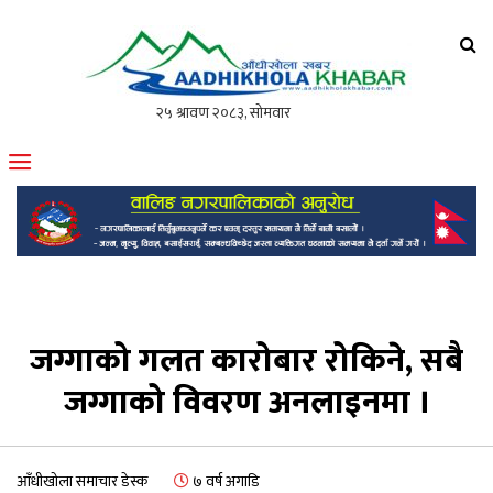
आँधीखोला खवर
मोफसलकै लोकप्रिय अनलाइन पत्रिका
जग्गाको गलत कारोबार रोकिने, सबै
जग्गाको विवरण अनलाइनमा ।
आँधीखोला समाचार डेस्क
७ वर्ष अगाडि