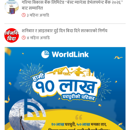
गरिमा विकास बैंक लिमिटेड “बेस्ट म्यानेज्ड डेभेलपमेन्ट बैंक २०२६”
बाट सम्मानित
३ महिना अगाडि
शनिबार र आइतबार दुई दिन बिदा दिने सरकारको निर्णय
४ महिना अगाडि