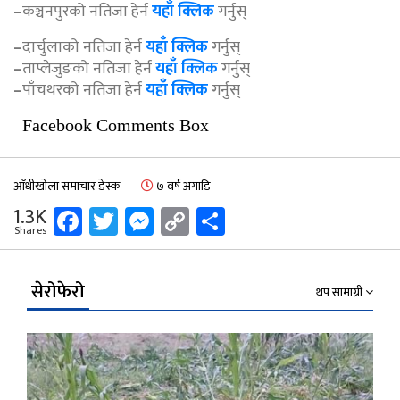
–
कञ्चनपुरको नतिजा हेर्न
यहाँ क्लिक
गर्नुस्
–
दार्चुलाको नतिजा हेर्न
यहाँ क्लिक
गर्नुस्
–
ताप्लेजुङको नतिजा हेर्न
यहाँ क्लिक
गर्नुस्
–
पाँचथरको नतिजा हेर्न
यहाँ क्लिक
गर्नुस्
Facebook Comments Box
आँधीखोला समाचार डेस्क
७ वर्ष अगाडि
Facebook
Twitter
Messenger
Copy
Share
1.3K
Shares
Link
सेरोफेरो
थप सामाग्री