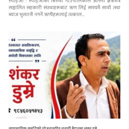
स्याङ्जा : स्याङ्जाको बिरुवा गाउँपालिकाले आफ्नो क्षेत्रभित्र
सञ्चालित सहकारी संस्थाहरूबाट ऋण लिई समयमै सावाँ तथा
ब्याज भुक्तानी नगर्ने ऋणीहरूलाई तत्काल…
व्यावसायिक समृद्धिको योजनासहित चुनावी मैदानमा शंकर डुम्रे