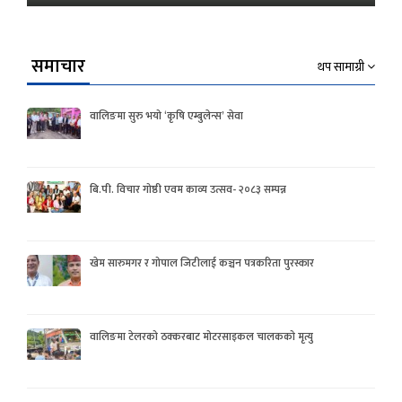
समाचार
थप सामाग्री
वालिङमा सुरु भयो ‘कृषि एम्बुलेन्स’ सेवा
बि.पी. विचार गोष्ठी एवम काव्य उत्सव- २०८३ सम्पन्न
खेम सारुमगर र गोपाल जिटीलाई कञ्चन पत्रकरिता पुरस्कार
वालिङमा टेलरको ठक्करबाट मोटरसाइकल चालकको मृत्यु