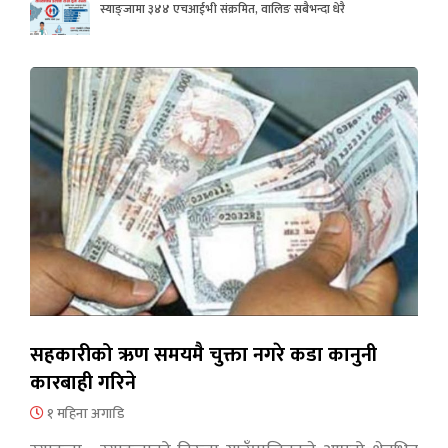
स्याङ्जामा ३४४ एचआईभी संक्रमित, वालिङ सबैभन्दा धेरै
सहकारीको ऋण समयमै चुक्ता नगरे कडा कानुनी
कारबाही गरिने
१ महिना अगाडि