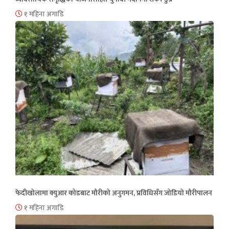
१ महिना अगाडि
फेदीखोलामा क्युआर कोडबाट मौरीको अनुगमन, प्रविधिसँग जोडियो मौरीपालन
१ महिना अगाडि