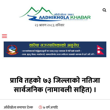
आँधीखोला खवर
मोफसलकै लोकप्रिय अनलाइन पत्रिका
प्रावि तहको ७३ जिल्लाकाे नतिजा
सार्वजनिक (नामावली सहित) ।
आँधीखोला समाचार डेस्क
७ वर्ष अगाडि