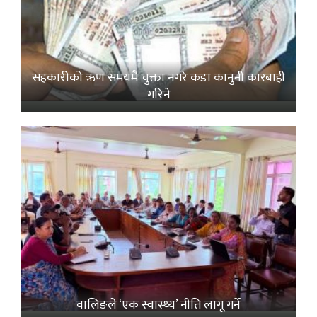
सहकारीको ऋण समयमै चुक्ता नगरे कडा कानुनी कारबाही
गरिने
वालिङले ‘एक स्वास्थ्य’ नीति लागू गर्ने