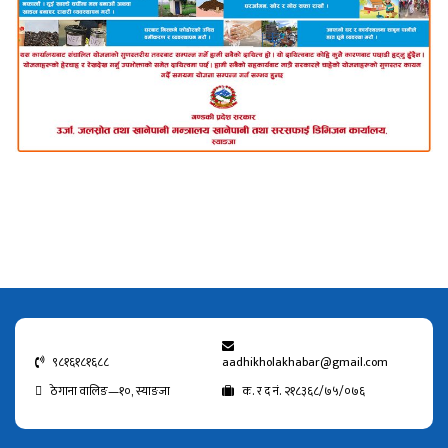
९८१६१८१६८८
aadhikholakhabar@gmail.com
ठेगाना वालिङ—१०, स्याङजा
क. र द नं. २१८३६८/७५/०७६