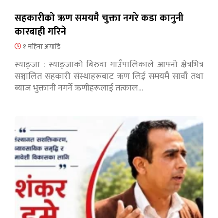
सहकारीको ऋण समयमै चुक्ता नगरे कडा कानुनी
कारबाही गरिने
१ महिना अगाडि
स्याङ्जा : स्याङ्जाको बिरुवा गाउँपालिकाले आफ्नो क्षेत्रभित्र
सञ्चालित सहकारी संस्थाहरूबाट ऋण लिई समयमै सावाँ तथा
ब्याज भुक्तानी नगर्ने ऋणीहरूलाई तत्काल…