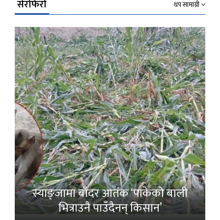
सेरोफेरो
थप सामाग्री
स्याङ्जामा बाँदर आतंक ‘पाकेको बाली
भित्राउनै पाउँदैनन् किसान’