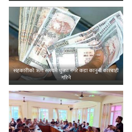
सहकारीको ऋण समयमै चुक्ता नगरे कडा कानुनी कारबाही
गरिने