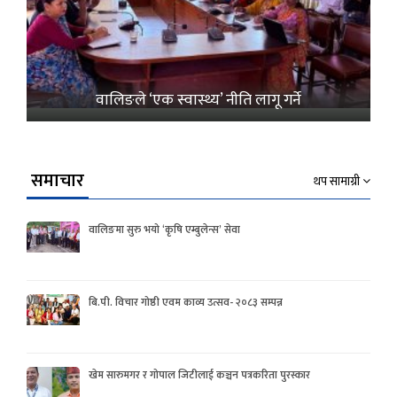
वालिङले ‘एक स्वास्थ्य’ नीति लागू गर्ने
समाचार
थप सामाग्री
वालिङमा सुरु भयो ‘कृषि एम्बुलेन्स’ सेवा
बि.पी. विचार गोष्ठी एवम काव्य उत्सव- २०८३ सम्पन्न
खेम सारुमगर र गोपाल जिटीलाई कञ्चन पत्रकरिता पुरस्कार