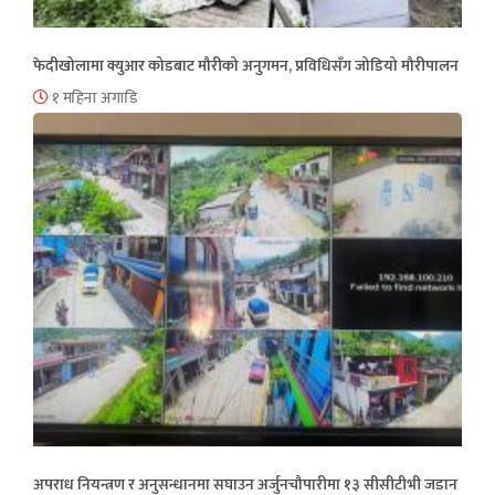
फेदीखोलामा क्युआर कोडबाट मौरीको अनुगमन, प्रविधिसँग जोडियो मौरीपालन
१ महिना अगाडि
अपराध नियन्त्रण र अनुसन्धानमा सघाउन अर्जुनचौपारीमा १३ सीसीटीभी जडान