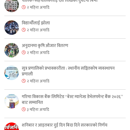
चालक–सहचालकलाई दश लाखको दुर्घटना बिमा
२ महिना अगाडि
विद्यार्थीलाई झोला
२ महिना अगाडि
अनुदानमा कृषि औजार वितरण
२ महिना अगाडि
सुत्र प्रणालिको प्रभावकारीता : स्थानीय सञ्चितकोष व्यवस्थापन
प्रणाली
२ महिना अगाडि
गरिमा विकास बैंक लिमिटेड “बेस्ट म्यानेज्ड डेभेलपमेन्ट बैंक २०२६”
बाट सम्मानित
३ महिना अगाडि
शनिबार र आइतबार दुई दिन बिदा दिने सरकारको निर्णय