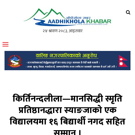
आँधीखोला खवर
मोफसलकै लोकप्रिय अनलाइन पत्रिका
किर्तिनन्दलीला—मानसिद्धी स्मृति
प्रतिष्ठानद्धारा स्याङजाको एक
विद्यालयमा १६ बिद्यार्थी नगद सहित
सम्मान ।