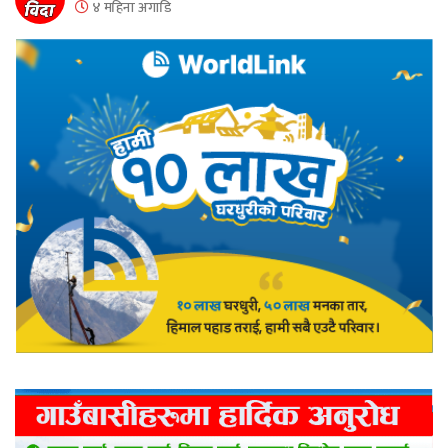
४ महिना अगाडि