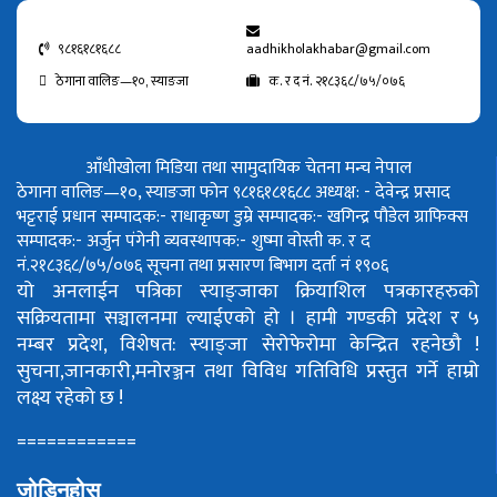
९८१६१८१६८८
aadhikholakhabar@gmail.com
ठेगाना वालिङ—१०, स्याङजा
क. र द नं. २१८३६८/७५/०७६
आँधीखोला मिडिया तथा सामुदायिक चेतना मन्च नेपाल
ठेगाना वालिङ—१०, स्याङजा फोन ९८१६१८१६८८
अध्यक्ष: - देवेन्द्र प्रसाद
भट्टराई
प्रधान सम्पादक:- राधाकृष्ण डुम्रे
सम्पादक:- खगिन्द्र पौडेल
ग्राफिक्स
सम्पादक:- अर्जुन पंगेनी
व्यवस्थापक:- शुष्मा वोस्ती
क. र द
नं.२१८३६८/७५/०७६
सूचना तथा प्रसारण बिभाग दर्ता नं १९०६
यो अनलाईन पत्रिका स्याङ्जाका क्रियाशिल पत्रकारहरुको
सक्रियतामा सञ्चालनमा ल्याईएको हो ।
हामी गण्डकी प्रदेश र ५
नम्बर प्रदेश, विशेषत: स्याङ्जा सेरोफेरोमा केन्द्रित रहनेछौ !
सुचना,जानकारी,मनोरञ्जन तथा विविध गतिविधि प्रस्तुत गर्ने हाम्रो
लक्ष्य रहेको छ !
============
जोडिनुहोस