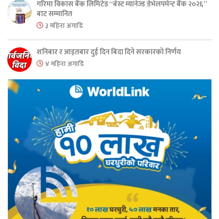
गरिमा विकास बैंक लिमिटेड “बेस्ट म्यानेज्ड डेभेलपमेन्ट बैंक २०२६”
बाट सम्मानित
३ महिना अगाडि
शनिबार र आइतबार दुई दिन बिदा दिने सरकारको निर्णय
४ महिना अगाडि