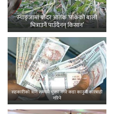
स्याङ्जामा बाँदर आतंक ‘पाकेको बाली
भित्राउनै पाउँदैनन् किसान’
सहकारीको ऋण समयमै चुक्ता नगरे कडा कानुनी कारबाही
गरिने