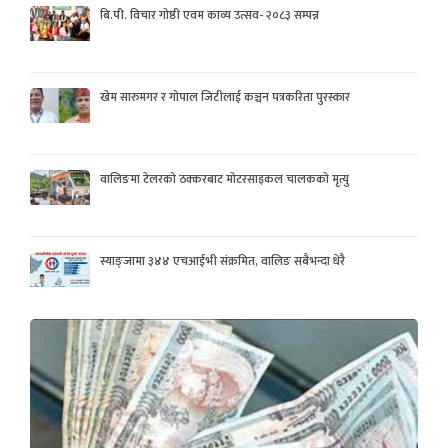
बि.पी. विचार गोष्ठी एवम काव्य उत्सव- २०८३ सम्पन्न
खेम सारुमगर र गोपाल जिटीलाई कञ्चन पत्रकरिता पुरस्कार
वालिङमा टेलरको ठक्करबाट मोटरसाइकल चालकको मृत्यु
स्याङ्जामा ३४४ एचआईभी संक्रमित, वालिङ सबैभन्दा धेरै