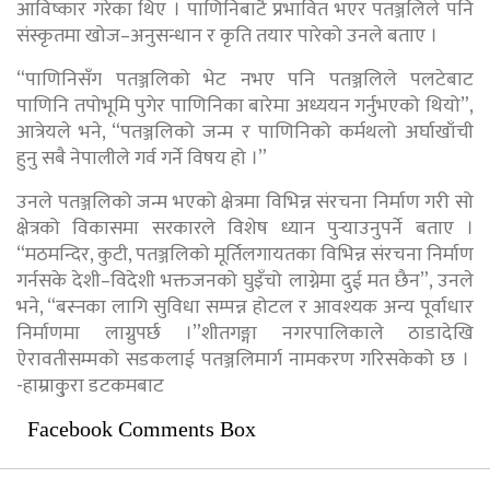
आविष्कार गरेका थिए । पाणिनिबाटै प्रभावित भएर पतञ्जलिले पनि
संस्कृतमा खोज–अनुसन्धान र कृति तयार पारेको उनले बताए ।
“पाणिनिसँग पतञ्जलिको भेट नभए पनि पतञ्जलिले पलटेबाट
पाणिनि तपोभूमि पुगेर पाणिनिका बारेमा अध्ययन गर्नुभएको थियो”,
आत्रेयले भने, “पतञ्जलिको जन्म र पाणिनिको कर्मथलो अर्घाखाँची
हुनु सबै नेपालीले गर्व गर्ने विषय हो ।”
उनले पतञ्जलिको जन्म भएको क्षेत्रमा विभिन्न संरचना निर्माण गरी सो
क्षेत्रको विकासमा सरकारले विशेष ध्यान पुर्‍याउनुपर्ने बताए ।
“मठमन्दिर, कुटी, पतञ्जलिको मूर्तिलगायतका विभिन्न संरचना निर्माण
गर्नसके देशी–विदेशी भक्तजनको घुइँचो लाग्नेमा दुई मत छैन”, उनले
भने, “बस्नका लागि सुविधा सम्पन्न होटल र आवश्यक अन्य पूर्वाधार
निर्माणमा लाग्नुपर्छ ।”शीतगङ्गा नगरपालिकाले ठाडादेखि
ऐरावतीसम्मको सडकलाई पतञ्जलिमार्ग नामकरण गरिसकेको छ ।
-हाम्राकु्रा डटकमबाट
Facebook Comments Box