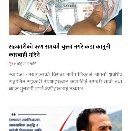
सहकारीको ऋण समयमै चुक्ता नगरे कडा कानुनी
कारबाही गरिने
१ महिना अगाडि
स्याङ्जा : स्याङ्जाको बिरुवा गाउँपालिकाले आफ्नो क्षेत्रभित्र
सञ्चालित सहकारी संस्थाहरूबाट ऋण लिई समयमै सावाँ तथा
ब्याज भुक्तानी नगर्ने ऋणीहरूलाई तत्काल…