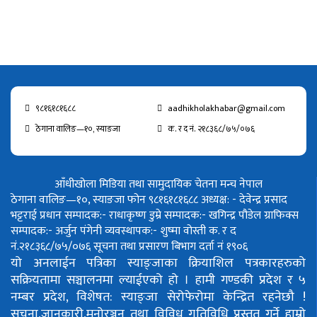
९८१६१८१६८८
aadhikholakhabar@gmail.com
ठेगाना वालिङ—१०, स्याङजा
क. र द नं. २१८३६८/७५/०७६
आँधीखोला मिडिया तथा सामुदायिक चेतना मन्च नेपाल
ठेगाना वालिङ—१०, स्याङजा फोन ९८१६१८१६८८
अध्यक्ष: - देवेन्द्र प्रसाद
भट्टराई
प्रधान सम्पादक:- राधाकृष्ण डुम्रे
सम्पादक:- खगिन्द्र पौडेल
ग्राफिक्स
सम्पादक:- अर्जुन पंगेनी
व्यवस्थापक:- शुष्मा वोस्ती
क. र द
नं.२१८३६८/७५/०७६
सूचना तथा प्रसारण बिभाग दर्ता नं १९०६
यो अनलाईन पत्रिका स्याङ्जाका क्रियाशिल पत्रकारहरुको
सक्रियतामा सञ्चालनमा ल्याईएको हो ।
हामी गण्डकी प्रदेश र ५
नम्बर प्रदेश, विशेषत: स्याङ्जा सेरोफेरोमा केन्द्रित रहनेछौ !
सुचना,जानकारी,मनोरञ्जन तथा विविध गतिविधि प्रस्तुत गर्ने हाम्रो