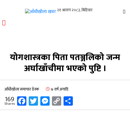
आँधीखोला खवर
मोफसलकै लोकप्रिय अनलाइन पत्रिका
योगशास्त्रका पिता पतञ्जलिको जन्म
अर्घाखाँचीमा भएको पुष्टि ।
आँधीखोला समाचार डेस्क
७ वर्ष अगाडि
Facebook
Twitter
Messenger
Copy
Share
169
Shares
Link