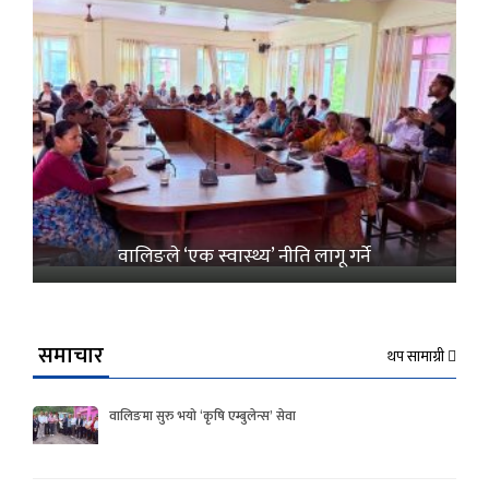
वालिङले ‘एक स्वास्थ्य’ नीति लागू गर्ने
समाचार
थप सामाग्री
वालिङमा सुरु भयो ‘कृषि एम्बुलेन्स’ सेवा