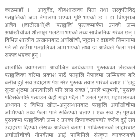
काठमाडौं । आयुर्वेद, योगशास्त्रका पिता तथा संस्कृतिविद्
पतञ्जलिको जन्म नेपालमा भएको पुष्टि भएको छ । डा विष्णुराज
आत्रेय (लाटोसाथी)ले ‘पतञ्जलि’ पुस्तकमार्फत उनको जन्म
अर्घाखाँचीको शीतगङ्गा पलटेमा भएको तथ्य सार्वजनिक गरेका छन् ।
विभिन्न शास्त्रीय उत्खननबाट अर्घाखाँची, प्यूठान र दाङको सिमानामा
पर्ने सो ठाउँमा पतञ्जलिको जन्म भएको तथ्य डा आत्रेयले फेला पार्न
सफल भएका हुन् ।
वाल्मीकि क्याम्पसमा आयोजित कार्यक्रममा पुस्तकका लेखकले
पतञ्जलिका बारेमा प्रकाश पार्दै पतञ्जलि नेपालमा जन्मिएका बारे
करीब दुई सय उदाहरण पेश गरेर पुस्तक तयार पारेको बताए । “झट्ट
सुन्दा शुरुमा अपत्यारिलो पनि लाग्न सक्छ”, उनले भन्नुभयो, “पुस्तक
पढिसकेपछि पत्याउन केही गाह्रो पर्दैन ।” उनले पुराण, महाभारतको
अध्ययन र विभिन्न खोज–अनुसन्धानबाट पतञ्जलि अर्घाखाँचीमा
जन्मिएको तथ्य फेला पार्न सकिएको बताए । एक सय २५ पृष्ठको
पुस्तकमा पतञ्जलिको जन्म र उनका क्रियाकलापबारे करीब दुई सय
उदाहरण दिएको लेखक आत्रेयले बताए । पाकिस्तानको लाहोरबाट
अर्घाखाँचीको गोपर्वतमा आई पाणिनिले संस्कृत व्याकरणको