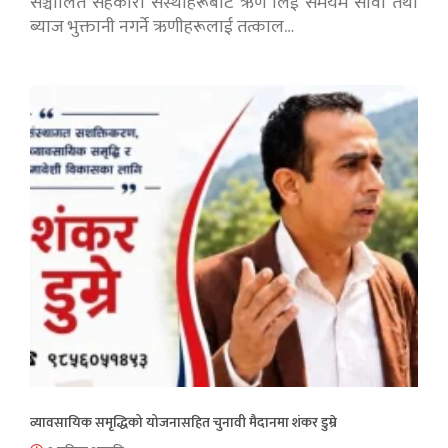
सञ्चालित सहकारी संस्थाहरूबाट ऋण लिई समयमै सावाँ तथा
ब्याज भुक्तानी नगर्ने ऋणीहरूलाई तत्काल…
व्यावसायिक समृद्धिको योजनासहित चुनावी मैदानमा शंकर डुम्रे