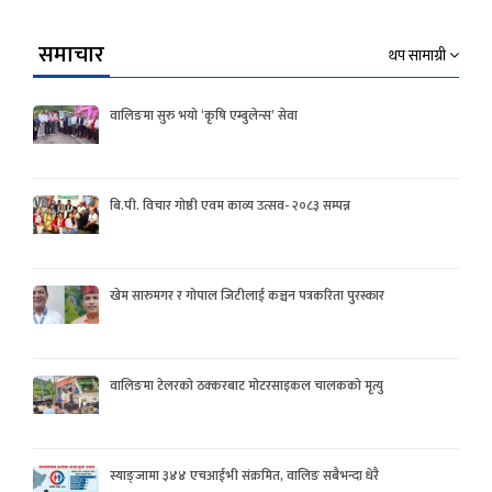
समाचार
थप सामाग्री
वालिङमा सुरु भयो ‘कृषि एम्बुलेन्स’ सेवा
बि.पी. विचार गोष्ठी एवम काव्य उत्सव- २०८३ सम्पन्न
खेम सारुमगर र गोपाल जिटीलाई कञ्चन पत्रकरिता पुरस्कार
वालिङमा टेलरको ठक्करबाट मोटरसाइकल चालकको मृत्यु
स्याङ्जामा ३४४ एचआईभी संक्रमित, वालिङ सबैभन्दा धेरै