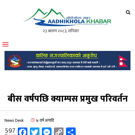
आँधीखोला खवर
मोफसलकै लोकप्रिय अनलाइन पत्रिका
बीस वर्षपछि क्याम्पस प्रमुख परिवर्तन
News Desk
७ वर्ष अगाडि
Facebook
Twitter
Messenger
Copy
Share
597