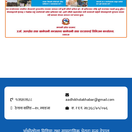
९८१६१८१६८८
aadhikholakhabar@gmail.com
ठेगाना वालिङ—१०, स्याङजा
क. र द नं. २१८३६८/७५/०७६
आँधीखोला मिडिया तथा सामुदायिक चेतना मन्च नेपाल