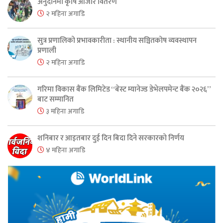
अनुदानमा कृषि औजार वितरण
२ महिना अगाडि
सुत्र प्रणालिको प्रभावकारीता : स्थानीय सञ्चितकोष व्यवस्थापन
प्रणाली
२ महिना अगाडि
गरिमा विकास बैंक लिमिटेड “बेस्ट म्यानेज्ड डेभेलपमेन्ट बैंक २०२६”
बाट सम्मानित
३ महिना अगाडि
शनिबार र आइतबार दुई दिन बिदा दिने सरकारको निर्णय
४ महिना अगाडि