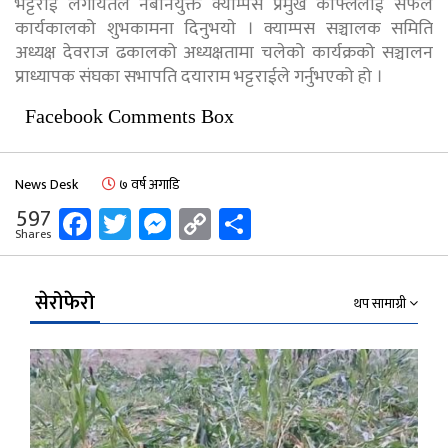
भट्टराई लगायतले नबनियुक्त क्याम्पस प्रमुख काफ्लेलाई सफल
कार्यकालको शुभकामना दिनुभयाे । क्याम्पस सञ्चालक समिति
अध्यक्ष देवराज ढकालको अध्यक्षतामा चलेको कार्यक्रको सञ्चालन
प्राध्यापक संघका सभापति दयाराम भट्टराईले गर्नुभएको हो ।
Facebook Comments Box
News Desk
७ वर्ष अगाडि
Facebook
Twitter
Messenger
Copy
Share
597
Shares
Link
सेरोफेरो
थप सामाग्री