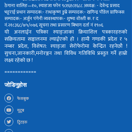
ठेगाना वालिङ—१०, स्याङजा फोन ९८१६१८१६८८
अध्यक्ष: - देवेन्द्र प्रसाद
भट्टराई
प्रधान सम्पादक:- राधाकृष्ण डुम्रे
सम्पादक:- खगिन्द्र पौडेल
ग्राफिक्स
सम्पादक:- अर्जुन पंगेनी
व्यवस्थापक:- शुष्मा वोस्ती
क. र द
नं.२१८३६८/७५/०७६
सूचना तथा प्रसारण बिभाग दर्ता नं १९०६
यो अनलाईन पत्रिका स्याङ्जाका क्रियाशिल पत्रकारहरुको
सक्रियतामा सञ्चालनमा ल्याईएको हो ।
हामी गण्डकी प्रदेश र ५
नम्बर प्रदेश, विशेषत: स्याङ्जा सेरोफेरोमा केन्द्रित रहनेछौ !
सुचना,जानकारी,मनोरञ्जन तथा विविध गतिविधि प्रस्तुत गर्ने हाम्रो
लक्ष्य रहेको छ !
============
जोडिनुहोस
फेसबुक
युटूब
ट्विटहरु