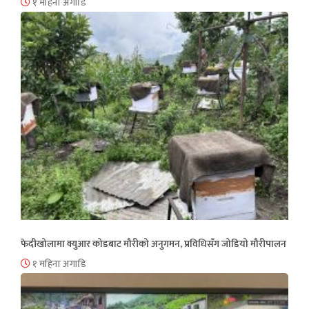
१ महिना अगाडि
फेदीखोलामा क्युआर कोडबाट मौरीको अनुगमन, प्रविधिसँग जोडियो मौरीपालन
१ महिना अगाडि