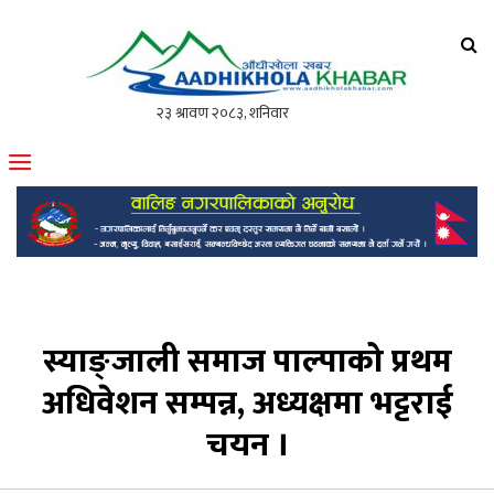
आँधीखोला खवर
मोफसलकै लोकप्रिय अनलाइन पत्रिका
स्याङ्जाली समाज पाल्पाको प्रथम
अधिवेशन सम्पन्न, अध्यक्षमा भट्टराई
चयन ।