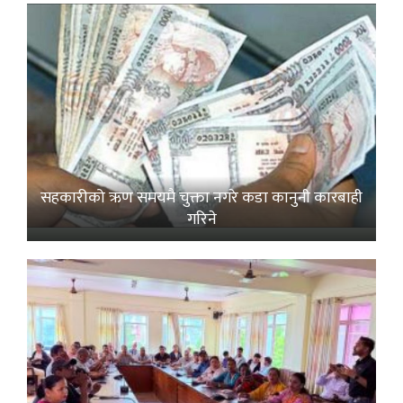
सहकारीको ऋण समयमै चुक्ता नगरे कडा कानुनी कारबाही
गरिने