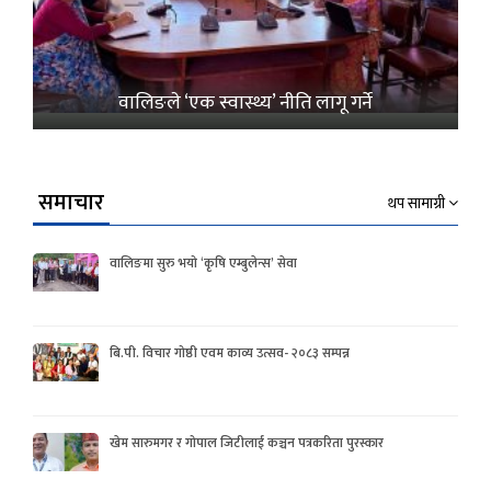
वालिङले ‘एक स्वास्थ्य’ नीति लागू गर्ने
समाचार
थप सामाग्री
वालिङमा सुरु भयो ‘कृषि एम्बुलेन्स’ सेवा
बि.पी. विचार गोष्ठी एवम काव्य उत्सव- २०८३ सम्पन्न
खेम सारुमगर र गोपाल जिटीलाई कञ्चन पत्रकरिता पुरस्कार