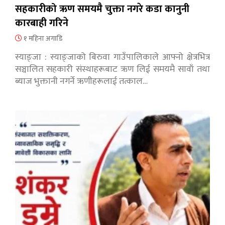
सहकारीको ऋण समयमै चुक्ता नगरे कडा कानुनी
कारबाही गरिने
१ महिना अगाडि
स्याङ्जा : स्याङ्जाको बिरुवा गाउँपालिकाले आफ्नो क्षेत्रभित्र
सञ्चालित सहकारी संस्थाहरूबाट ऋण लिई समयमै सावाँ तथा
ब्याज भुक्तानी नगर्ने ऋणीहरूलाई तत्काल…