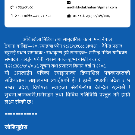
९८१६१८१६८८
aadhikholakhabar@gmail.com
ठेगाना वालिङ—१०, स्याङजा
क. र द नं. २१८३६८/७५/०७६
आँधीखोला मिडिया तथा सामुदायिक चेतना मन्च नेपाल
ठेगाना वालिङ—१०, स्याङजा फोन ९८१६१८१६८८
अध्यक्ष: - देवेन्द्र प्रसाद
भट्टराई
प्रधान सम्पादक:- राधाकृष्ण डुम्रे
सम्पादक:- खगिन्द्र पौडेल
ग्राफिक्स
सम्पादक:- अर्जुन पंगेनी
व्यवस्थापक:- शुष्मा वोस्ती
क. र द
नं.२१८३६८/७५/०७६
सूचना तथा प्रसारण बिभाग दर्ता नं १९०६
यो अनलाईन पत्रिका स्याङ्जाका क्रियाशिल पत्रकारहरुको
सक्रियतामा सञ्चालनमा ल्याईएको हो ।
हामी गण्डकी प्रदेश र ५
नम्बर प्रदेश, विशेषत: स्याङ्जा सेरोफेरोमा केन्द्रित रहनेछौ !
सुचना,जानकारी,मनोरञ्जन तथा विविध गतिविधि प्रस्तुत गर्ने हाम्रो
लक्ष्य रहेको छ !
============
जोडिनुहोस