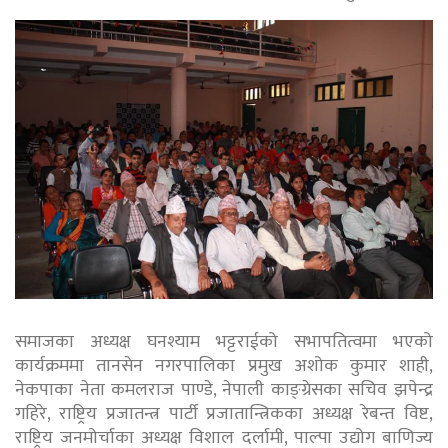
समाजका अध्यक्ष घनश्याम भट्टराईको सभापतित्वमा भएको
कार्यक्रममा तानसेन नगरपालिका प्रमुख अशोक कुमार शाही,
नेकपाका नेता कमलराज पाण्डे, नेपाली काङ्ग्रेसका सचिव झपेन्द्र
गहिरे, राष्ट्रिय प्रजातन्त्र पार्टी प्रजातान्त्रिकका अध्यक्ष रेबन्त विष्ट,
राष्ट्रिय जनमोर्चाका अध्यक्ष विशाल दर्लामी, पाल्पा उद्योग बाणिज्य