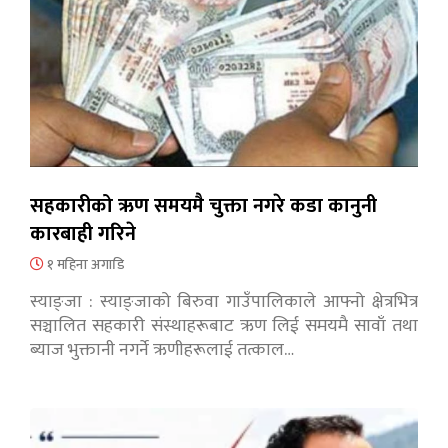
सहकारीको ऋण समयमै चुक्ता नगरे कडा कानुनी
कारबाही गरिने
१ महिना अगाडि
स्याङ्जा : स्याङ्जाको बिरुवा गाउँपालिकाले आफ्नो क्षेत्रभित्र
सञ्चालित सहकारी संस्थाहरूबाट ऋण लिई समयमै सावाँ तथा
ब्याज भुक्तानी नगर्ने ऋणीहरूलाई तत्काल…