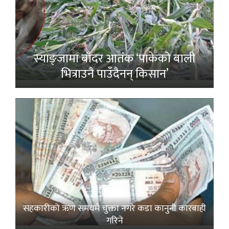
स्याङ्जामा बाँदर आतंक ‘पाकेको बाली
भित्राउनै पाउँदैनन् किसान’
सहकारीको ऋण समयमै चुक्ता नगरे कडा कानुनी कारबाही
गरिने