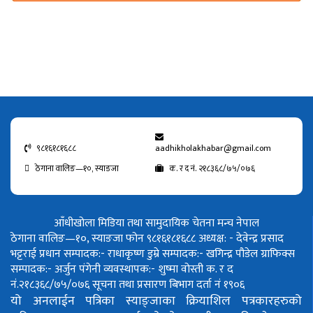
९८१६१८१६८८
aadhikholakhabar@gmail.com
ठेगाना वालिङ—१०, स्याङजा
क. र द नं. २१८३६८/७५/०७६
आँधीखोला मिडिया तथा सामुदायिक चेतना मन्च नेपाल
ठेगाना वालिङ—१०, स्याङजा फोन ९८१६१८१६८८
अध्यक्ष: - देवेन्द्र प्रसाद
भट्टराई
प्रधान सम्पादक:- राधाकृष्ण डुम्रे
सम्पादक:- खगिन्द्र पौडेल
ग्राफिक्स
सम्पादक:- अर्जुन पंगेनी
व्यवस्थापक:- शुष्मा वोस्ती
क. र द
नं.२१८३६८/७५/०७६
सूचना तथा प्रसारण बिभाग दर्ता नं १९०६
यो अनलाईन पत्रिका स्याङ्जाका क्रियाशिल पत्रकारहरुको