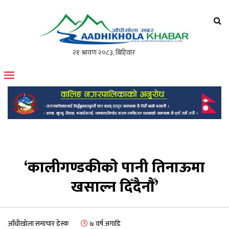
आँधीखोला खवर
मोफसलकै लोकप्रिय अनलाइन पत्रिका
‘कालीगण्डकीकाे पानी तिनाऊमा
खसाल्न दिँदैनाैँ’
आँधीखोला समाचार डेस्क
७ वर्ष अगाडि