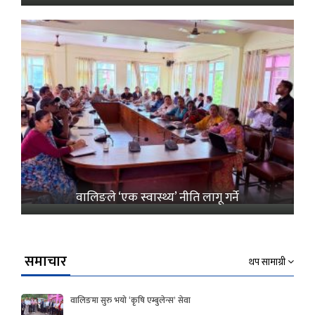
वालिङले ‘एक स्वास्थ्य’ नीति लागू गर्ने
समाचार
थप सामाग्री
वालिङमा सुरु भयो ‘कृषि एम्बुलेन्स’ सेवा