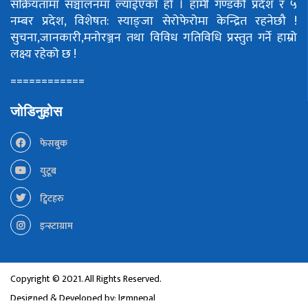
सक्रियतामा सञ्चालनमा ल्याईएको हो ।
हामी गण्डकी प्रदेश र ५
नम्बर प्रदेश, विशेषत: स्याङ्जा सेरोफेरोमा केन्द्रित रहनेछौ !
सुचना,जानकारी,मनोरञ्जन तथा विविध गतिविधि प्रस्तुत गर्ने हाम्रो
लक्ष्य रहेको छ !
============
जोडिनुहोस
फेसबुक
युटूब
ट्विटहरु
इन्स्टाग्राम
Copyright © 2021. All Rights Reserved.
Designed & Developed by:
lgmnepal