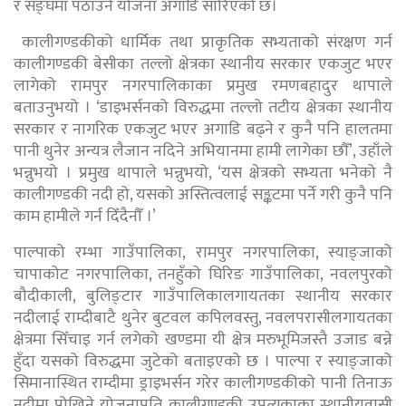
र सङ्घमा पठाउने योजना अगाडि सारिएको छ।
कालीगण्डकीको धार्मिक तथा प्राकृतिक सभ्यताको संरक्षण गर्न
कालीगण्डकी बेसीका तल्लो क्षेत्रका स्थानीय सरकार एकजुट भएर
लागेको रामपुर नगरपालिकाका प्रमुख रमणबहादुर थापाले
बताउनुभयो । ‘डाइभर्सनको विरुद्धमा तल्लो तटीय क्षेत्रका स्थानीय
सरकार र नागरिक एकजुट भएर अगाडि बढ्ने र कुनै पनि हालतमा
पानी थुनेर अन्यत्र लैजान नदिने अभियानमा हामी लागेका छौँ’, उहाँले
भन्नुभयो । प्रमुख थापाले भन्नुभयो, ‘यस क्षेत्रको सभ्यता भनेको नै
कालीगण्डकी नदी हो, यसको अस्तित्वलाई सङ्कटमा पर्ने गरी कुनै पनि
काम हामीले गर्न दिँदैनौँ ।’
पाल्पाको रम्भा गाउँपालिका, रामपुर नगरपालिका, स्याङ्जाको
चापाकोट नगरपालिका, तनहुँको घिरिङ गाउँपालिका, नवलपुरको
बौदीकाली, बुलिङ्टार गाउँपालिकालगायतका स्थानीय सरकार
नदीलाई राम्दीबाटै थुनेर बुटवल कपिलवस्तु, नवलपरासीलगायतका
क्षेत्रमा सिँचाइ गर्न लगेको खण्डमा यी क्षेत्र मरुभूमिजस्तै उजाड बन्ने
हुँदा यसको विरुद्धमा जुटेको बताइएको छ । पाल्पा र स्याङ्जाको
सिमानास्थित राम्दीमा ड्राइभर्सन गरेर कालीगण्डकीको पानी तिनाऊ
नदीमा पोखिने योजनाप्रति कालीगण्डकी उपत्यकाका स्थानीयवासी