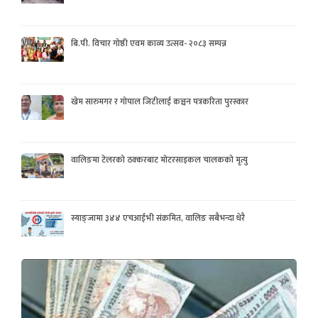
बि.पी. विचार गोष्ठी एवम काव्य उत्सव- २०८३ सम्पन्न
खेम सारुमगर र गोपाल जिटीलाई कञ्चन पत्रकरिता पुरस्कार
वालिङमा टेलरको ठक्करबाट मोटरसाइकल चालकको मृत्यु
स्याङ्जामा ३४४ एचआईभी संक्रमित, वालिङ सबैभन्दा धेरै