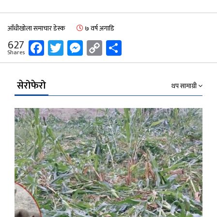
आँधीखोला समाचार डेस्क
७ वर्ष अगाडि
Facebook
Twitter
Messenger
Copy
Share
627
Shares
Link
सेरोफेरो
थप सामाग्री