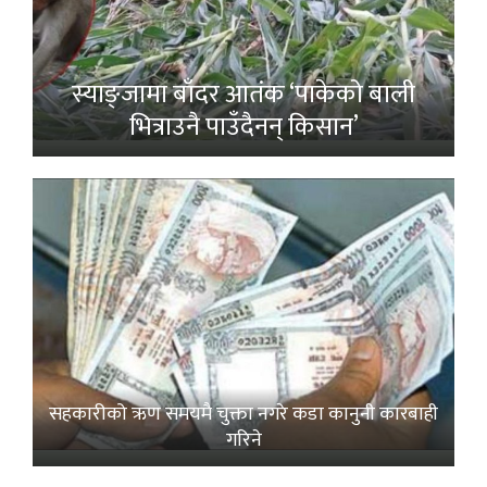
स्याङ्जामा बाँदर आतंक ‘पाकेको बाली
भित्राउनै पाउँदैनन् किसान’
सहकारीको ऋण समयमै चुक्ता नगरे कडा कानुनी कारबाही
गरिने