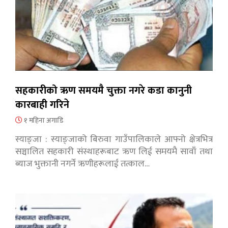
सहकारीको ऋण समयमै चुक्ता नगरे कडा कानुनी
कारबाही गरिने
१ महिना अगाडि
स्याङ्जा : स्याङ्जाको बिरुवा गाउँपालिकाले आफ्नो क्षेत्रभित्र
सञ्चालित सहकारी संस्थाहरूबाट ऋण लिई समयमै सावाँ तथा
ब्याज भुक्तानी नगर्ने ऋणीहरूलाई तत्काल…