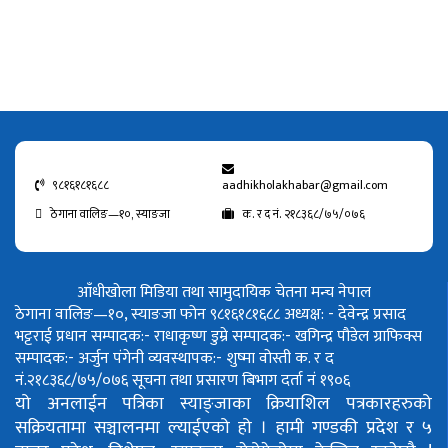
९८१६१८१६८८
aadhikholakhabar@gmail.com
ठेगाना वालिङ—१०, स्याङजा
क. र द नं. २१८३६८/७५/०७६
आँधीखोला मिडिया तथा सामुदायिक चेतना मन्च नेपाल
ठेगाना वालिङ—१०, स्याङजा फोन ९८१६१८१६८८
अध्यक्ष: - देवेन्द्र प्रसाद
भट्टराई
प्रधान सम्पादक:- राधाकृष्ण डुम्रे
सम्पादक:- खगिन्द्र पौडेल
ग्राफिक्स
सम्पादक:- अर्जुन पंगेनी
व्यवस्थापक:- शुष्मा वोस्ती
क. र द
नं.२१८३६८/७५/०७६
सूचना तथा प्रसारण बिभाग दर्ता नं १९०६
यो अनलाईन पत्रिका स्याङ्जाका क्रियाशिल पत्रकारहरुको
सक्रियतामा सञ्चालनमा ल्याईएको हो ।
हामी गण्डकी प्रदेश र ५