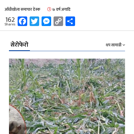
आँधीखोला समाचार डेस्क
७ वर्ष अगाडि
Facebook
Twitter
Messenger
Copy
Share
162
Shares
Link
सेरोफेरो
थप सामाग्री