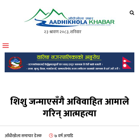
आँधीखोला खवर
मोफसलकै लोकप्रिय अनलाइन पत्रिका
शिशु जन्माएसँगै अविवाहित आमाले
गरिन् आत्महत्या
आँधीखोला समाचार डेस्क
७ वर्ष अगाडि