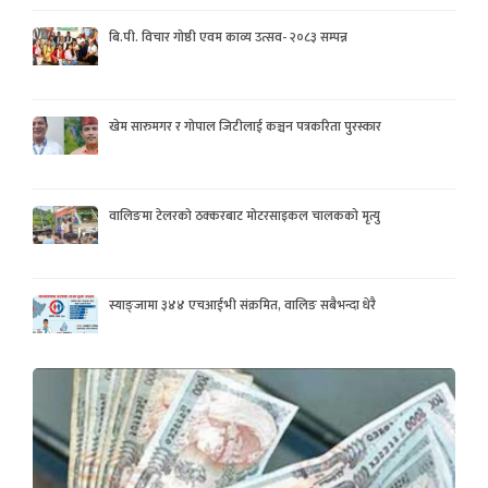
बि.पी. विचार गोष्ठी एवम काव्य उत्सव- २०८३ सम्पन्न
खेम सारुमगर र गोपाल जिटीलाई कञ्चन पत्रकरिता पुरस्कार
वालिङमा टेलरको ठक्करबाट मोटरसाइकल चालकको मृत्यु
स्याङ्जामा ३४४ एचआईभी संक्रमित, वालिङ सबैभन्दा धेरै