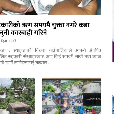
कारीको ऋण समयमै चुक्ता नगरे कडा
नुनी कारबाही गरिने
महिना अगाडि
ङ्जा : स्याङ्जाको बिरुवा गाउँपालिकाले आफ्नो क्षेत्रभित्र
चालित सहकारी संस्थाहरूबाट ऋण लिई समयमै सावाँ तथा ब्याज
तानी नगर्ने ऋणीहरूलाई तत्काल…