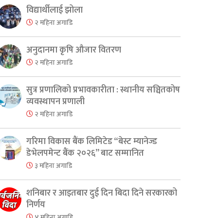
विद्यार्थीलाई झोला
२ महिना अगाडि
अनुदानमा कृषि औजार वितरण
२ महिना अगाडि
सुत्र प्रणालिको प्रभावकारीता : स्थानीय सञ्चितकोष
व्यवस्थापन प्रणाली
२ महिना अगाडि
गरिमा विकास बैंक लिमिटेड “बेस्ट म्यानेज्ड
डेभेलपमेन्ट बैंक २०२६” बाट सम्मानित
३ महिना अगाडि
शनिबार र आइतबार दुई दिन बिदा दिने सरकारको
निर्णय
४ महिना अगाडि