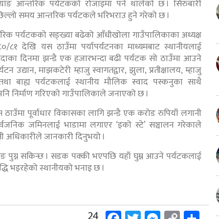
्ज्याङ आन्तरिक पर्यटकको रोजाइमा पर्न थालेको छ । सिरुबारी
िल्लो समय आन्तरिक पर्यटकले भरिभराउ हुने गरेको छ ।
न्तरिक पर्यटकको सङ्ख्या बढेको आँधीखोला गाउँपालिकाका अध्यक्ष
८०/८१ देखि यस ठाउँमा पर्यापर्यटनका माध्यमबाट स्थानीयलाई
बिदाका दिनमा झन्डै एक हजारभन्दा बढी पर्यटक सो ठाउँमा आउने
टन उद्यान, माझकटेरी म्हाजु स्वागतद्वार, झुला, प्रतीक्षालय, म्हाजु
िक तथा बाह्य पर्यटकलाई स्थानीय मौलिक स्वाद पस्कनुका साथै
र पनि निर्माण गरिएको गाउँपालिकाले जनाएको छ ।
ठाउँमा पूर्वाधार विकासका लागि झन्डै एक करोड रुपियाँ लगानी
वजनिक जमिनलाई भाडामा लगाएर ‘इको स्टे’ सञ्चालन गरेकाले
जी अधिकारीले जानकारी दिनुभयो ।
ज्याङ पुग्न सकिन्छ । सडक पक्की भएपछि यहाँ घुम्न आउने पर्यटकलाई
्धि भइरहेको स्थानीयको भनाइ छ ।
Facebook
Twitter
Messeng
Copy
Sh
24