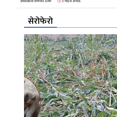
आँधीखोला समाचार डेस्क
२ महिना अगाडि
सेरोफेरो