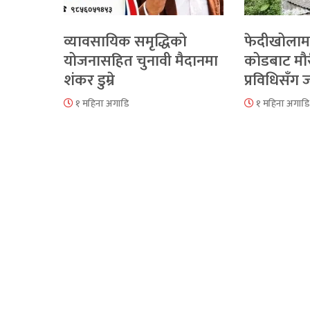
व्यावसायिक समृद्धिको
फेदीखोलाम
योजनासहित चुनावी मैदानमा
कोडबाट मौ
शंकर डुम्रे
प्रविधिसँग
१ महिना अगाडि
१ महिना अगाडि