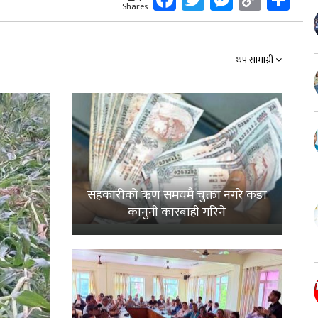
Shares
Link
थप सामाग्री
सहकारीको ऋण समयमै चुक्ता नगरे कडा
कानुनी कारबाही गरिने