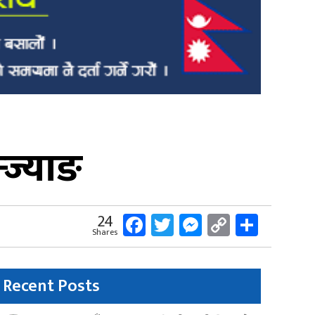
्ज्याङ
Facebook
Twitter
Messenger
Copy
Share
24
Shares
Link
Recent Posts