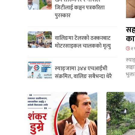
खेम सारुमगर र गोपाल
जिटीलाई कञ्चन पत्रकरिता
पुरस्कार
सह
का
वालिङमा टेलरको ठक्करबाट
मोटरसाइकल चालकको मृत्यु
१ 
स्या
सञ्
स्याङ्जामा ३४४ एचआईभी
भुक्
संक्रमित, वालिङ सबैभन्दा धेरै