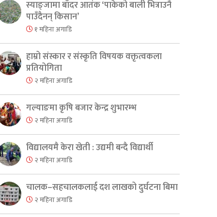
स्याङ्जामा बाँदर आतंक ‘पाकेको बाली भित्राउनै
पाउँदैनन् किसान’
१ महिना अगाडि
हाम्रो संस्कार र संस्कृति विषयक वक्तृत्वकला
प्रतियोगिता
२ महिना अगाडि
गल्याङमा कृषि बजार केन्द्र शुभारम्भ
२ महिना अगाडि
विद्यालयमै केरा खेती : उद्यमी बन्दै विद्यार्थी
२ महिना अगाडि
चालक–सहचालकलाई दश लाखको दुर्घटना बिमा
२ महिना अगाडि
er
are