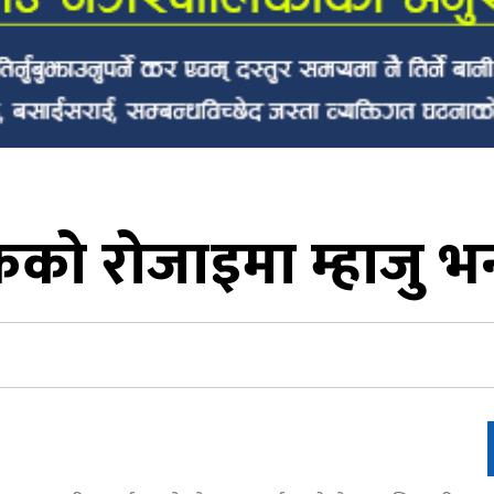
कको रोजाइमा म्हाजु भन