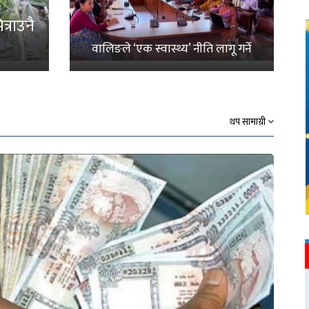
्राउनै
वालिङले ‘एक स्वास्थ्य’ नीति लागू गर्ने
थप सामाग्री