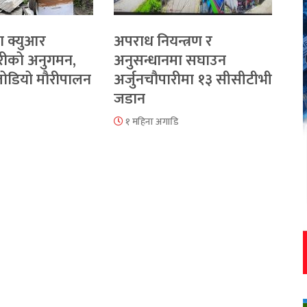
ा क्युआर
अपराध नियन्त्रण र
रीको अनुगमन,
अनुसन्धानमा सघाउन
 जोडियो मौरीपालन
अर्जुनचौपारीमा १३ सीसीटीभी
जडान
१ महिना अगाडि