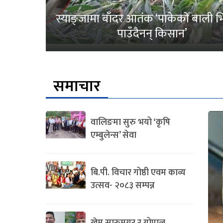
स्याङ्जामा बाँदर आतंक ‘पाकेको बाली भित
पाउँदैनन् किसान’
समाचार
वालिङमा सुरु भयो ‘कृषि
एम्बुलेन्स’ सेवा
बि.पी. विचार गोष्ठी एवम काव्य
उत्सव- २०८३ सम्पन्न