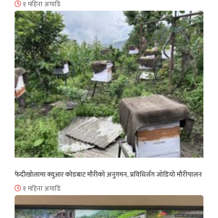
१ महिना अगाडि
फेदीखोलामा क्युआर कोडबाट मौरीको अनुगमन, प्रविधिसँग जोडियो मौरीपालन
१ महिना अगाडि