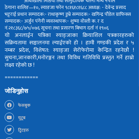
आँधीखोला मिडिया तथा सामुदायिक चेतना मन्च नेपाल
ठेगाना वालिङ—१०, स्याङजा फोन ९८१६१८१६८८
अध्यक्ष: - देवेन्द्र प्रसाद
भट्टराई
प्रधान सम्पादक:- राधाकृष्ण डुम्रे
सम्पादक:- खगिन्द्र पौडेल
ग्राफिक्स
सम्पादक:- अर्जुन पंगेनी
व्यवस्थापक:- शुष्मा वोस्ती
क. र द
नं.२१८३६८/७५/०७६
सूचना तथा प्रसारण बिभाग दर्ता नं १९०६
यो अनलाईन पत्रिका स्याङ्जाका क्रियाशिल पत्रकारहरुको
सक्रियतामा सञ्चालनमा ल्याईएको हो ।
हामी गण्डकी प्रदेश र ५
नम्बर प्रदेश, विशेषत: स्याङ्जा सेरोफेरोमा केन्द्रित रहनेछौ !
सुचना,जानकारी,मनोरञ्जन तथा विविध गतिविधि प्रस्तुत गर्ने हाम्रो
लक्ष्य रहेको छ !
============
जोडिनुहोस
फेसबुक
युटूब
ट्विटहरु