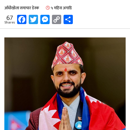
आँधीखोला समाचार डेस्क
५ महिना अगाडि
Facebook
Twitter
Messenger
Copy
Share
67
Shares
Link