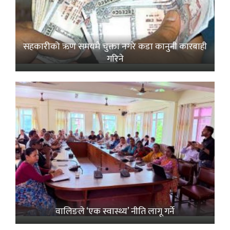
सहकारीको ऋण समयमै चुक्ता नगरे कडा कानुनी कारबाही
गरिने
वालिङले ‘एक स्वास्थ्य’ नीति लागू गर्ने