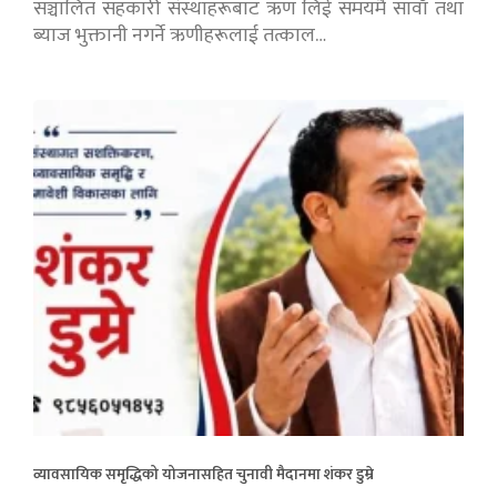
सञ्चालित सहकारी संस्थाहरूबाट ऋण लिई समयमै सावाँ तथा
ब्याज भुक्तानी नगर्ने ऋणीहरूलाई तत्काल…
व्यावसायिक समृद्धिको योजनासहित चुनावी मैदानमा शंकर डुम्रे