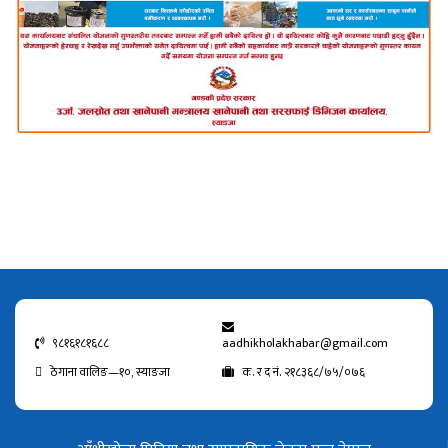
९८१६१८१६८८
aadhikholakhabar@gmail.com
ठेगाना वालिङ—१०, स्याङजा
क. र द नं. २१८३६८/७५/०७६