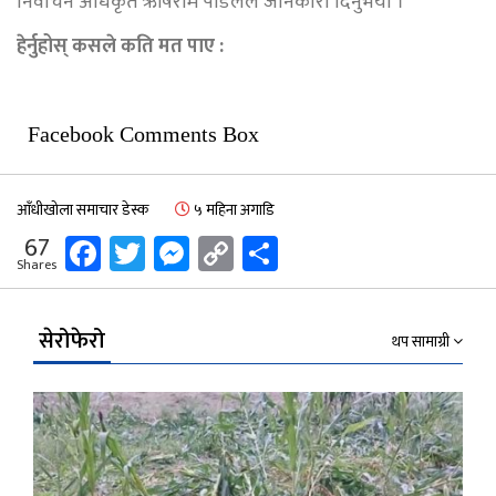
निर्वाचन अधिकृत ऋषिराम पौडेलले जानकारी दिनुभयो ।
हेर्नुहोस् कसले कति मत पाए :
Facebook Comments Box
आँधीखोला समाचार डेस्क
५ महिना अगाडि
Facebook
Twitter
Messenger
Copy
Share
67
Shares
Link
सेरोफेरो
थप सामाग्री