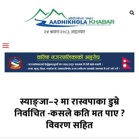
आँधीखोला खवर
मोफसलकै लोकप्रिय अनलाइन पत्रिका
स्याङ्जा–२ मा रास्वपाका डुम्रे
निर्वाचित -कसले कति मत पाए ?
विवरण सहित