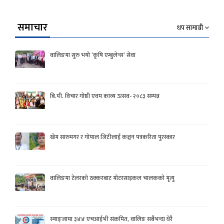
समाचार
थप सामाग्री
वालिङमा सुरु भयो ‘कृषि एम्बुलेन्स’ सेवा
बि.पी. विचार गोष्ठी एवम काव्य उत्सव- २०८३ सम्पन्न
खेम सारुमगर र गोपाल जिटीलाई कञ्चन पत्रकरिता पुरस्कार
वालिङमा टेलरको ठक्करबाट मोटरसाइकल चालकको मृत्यु
स्याङ्जामा ३४४ एचआईभी संक्रमित, वालिङ सबैभन्दा धेरै