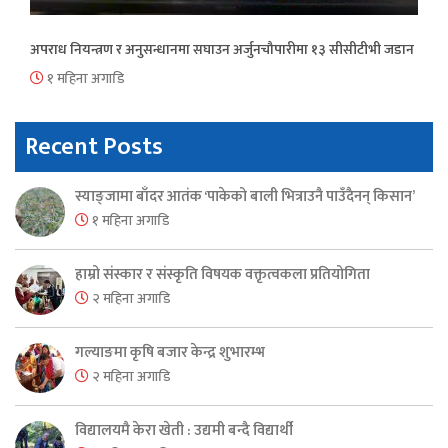
अपराध नियन्त्रण र अनुसन्धानमा सघाउन अर्जुनचौपारीमा १३ सीसीटीभी जडान
१ महिना अगाडि
Recent Posts
स्याङ्जामा बाँदर आतंक ‘पाकेको बाली भित्राउनै पाउँदैनन् किसान’
१ महिना अगाडि
हाम्रो संस्कार र संस्कृति विषयक वक्तृत्वकला प्रतियोगिता
२ महिना अगाडि
गल्याङमा कृषि बजार केन्द्र शुभारम्भ
२ महिना अगाडि
विद्यालयमै केरा खेती : उद्यमी बन्दै विद्यार्थी