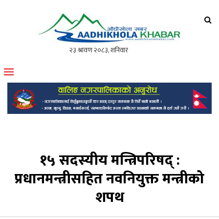
आँधीखोला खवर
मोफसलकै लोकप्रिय अनलाइन पत्रिका
१५ सदस्यीय मन्त्रिपरिषद् :
प्रधानमन्त्रीसहित नवनियुक्त मन्त्रीको
शपथ