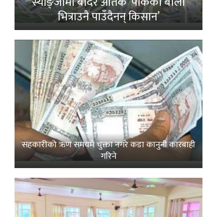
स्याङ्जामा बाँदर आतंक ‘पाकेको बाली
भित्राउनै पाउँदैनन् किसान’
सहकारीको ऋण समयमै चुक्ता नगरे कडा कानुनी कारबाही
गरिने