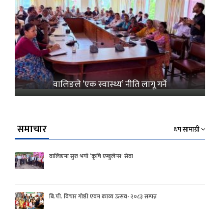
वालिङले ‘एक स्वास्थ्य’ नीति लागू गर्ने
समाचार
थप सामाग्री
वालिङमा सुरु भयो ‘कृषि एम्बुलेन्स’ सेवा
बि.पी. विचार गोष्ठी एवम काव्य उत्सव- २०८३ सम्पन्न