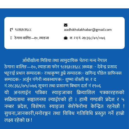
९८१६१८१६८८
aadhikholakhabar@gmail.com
ठेगाना वालिङ—१०, स्याङजा
क. र द नं. २१८३६८/७५/०७६
आँधीखोला मिडिया तथा सामुदायिक चेतना मन्च नेपाल
ठेगाना वालिङ—१०, स्याङजा फोन ९८१६१८१६८८
अध्यक्ष: - देवेन्द्र प्रसाद
भट्टराई
प्रधान सम्पादक:- राधाकृष्ण डुम्रे
सम्पादक:- खगिन्द्र पौडेल
ग्राफिक्स
सम्पादक:- अर्जुन पंगेनी
व्यवस्थापक:- शुष्मा वोस्ती
क. र द
नं.२१८३६८/७५/०७६
सूचना तथा प्रसारण बिभाग दर्ता नं १९०६
यो अनलाईन पत्रिका स्याङ्जाका क्रियाशिल पत्रकारहरुको
सक्रियतामा सञ्चालनमा ल्याईएको हो ।
हामी गण्डकी प्रदेश र ५
नम्बर प्रदेश, विशेषत: स्याङ्जा सेरोफेरोमा केन्द्रित रहनेछौ !
सुचना,जानकारी,मनोरञ्जन तथा विविध गतिविधि प्रस्तुत गर्ने हाम्रो
लक्ष्य रहेको छ !