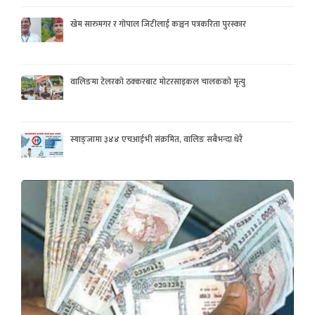
खेम सारुमगर र गोपाल जिटीलाई कञ्चन पत्रकरिता पुरस्कार
वालिङमा टेलरको ठक्करबाट मोटरसाइकल चालकको मृत्यु
स्याङ्जामा ३४४ एचआईभी संक्रमित, वालिङ सबैभन्दा धेरै