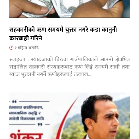
सहकारीको ऋण समयमै चुक्ता नगरे कडा कानुनी
कारबाही गरिने
१ महिना अगाडि
स्याङ्जा : स्याङ्जाको बिरुवा गाउँपालिकाले आफ्नो क्षेत्रभित्र
सञ्चालित सहकारी संस्थाहरूबाट ऋण लिई समयमै सावाँ तथा
ब्याज भुक्तानी नगर्ने ऋणीहरूलाई तत्काल…