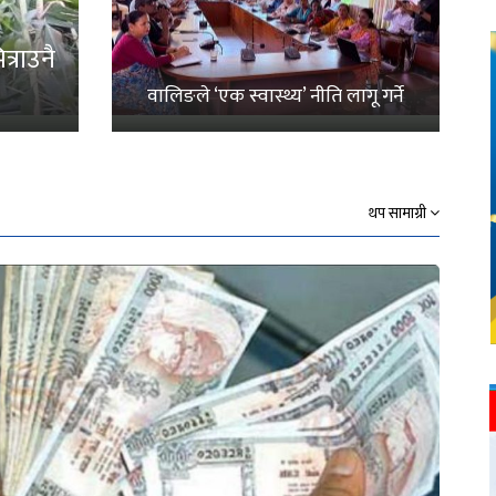
्राउनै
वालिङले ‘एक स्वास्थ्य’ नीति लागू गर्ने
थप सामाग्री