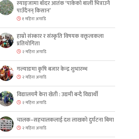
स्याङ्जामा बाँदर आतंक ‘पाकेको बाली भित्राउनै
पाउँदैनन् किसान’
१ महिना अगाडि
हाम्रो संस्कार र संस्कृति विषयक वक्तृत्वकला
प्रतियोगिता
२ महिना अगाडि
गल्याङमा कृषि बजार केन्द्र शुभारम्भ
२ महिना अगाडि
विद्यालयमै केरा खेती : उद्यमी बन्दै विद्यार्थी
२ महिना अगाडि
चालक–सहचालकलाई दश लाखको दुर्घटना बिमा
२ महिना अगाडि