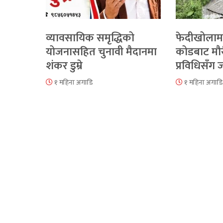
व्यावसायिक समृद्धिको
फेदीखोलाम
योजनासहित चुनावी मैदानमा
कोडबाट मौ
शंकर डुम्रे
प्रविधिसँग
१ महिना अगाडि
१ महिना अगाडि