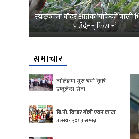
स्याङ्जामा बाँदर आतंक ‘पाकेको बाली भित
पाउँदैनन् किसान’
समाचार
वालिङमा सुरु भयो ‘कृषि
एम्बुलेन्स’ सेवा
बि.पी. विचार गोष्ठी एवम काव्य
उत्सव- २०८३ सम्पन्न