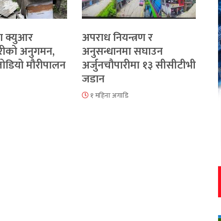
ा क्युआर
अपराध नियन्त्रण र
रीको अनुगमन,
अनुसन्धानमा सघाउन
 जोडियो मौरीपालन
अर्जुनचौपारीमा १३ सीसीटीभी
जडान
१ महिना अगाडि