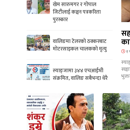
खेम सारुमगर र गोपाल
जिटीलाई कञ्चन पत्रकरिता
पुरस्कार
सह
का
वालिङमा टेलरको ठक्करबाट
मोटरसाइकल चालकको मृत्यु
१ 
स्या
सञ्
स्याङ्जामा ३४४ एचआईभी
भुक्
संक्रमित, वालिङ सबैभन्दा धेरै