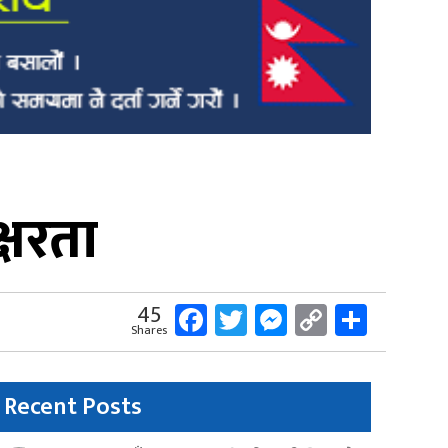
्षरता
Facebook
Twitter
Messenger
Copy
Share
45
Shares
Link
Recent Posts