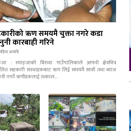
कारीको ऋण समयमै चुक्ता नगरे कडा
नुनी कारबाही गरिने
महिना अगाडि
ङ्जा : स्याङ्जाको बिरुवा गाउँपालिकाले आफ्नो क्षेत्रभित्र
चालित सहकारी संस्थाहरूबाट ऋण लिई समयमै सावाँ तथा ब्याज
तानी नगर्ने ऋणीहरूलाई तत्काल…