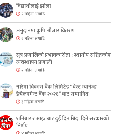
er
are
विद्यार्थीलाई झोला
२ महिना अगाडि
अनुदानमा कृषि औजार वितरण
२ महिना अगाडि
सुत्र प्रणालिको प्रभावकारीता : स्थानीय सञ्चितकोष
व्यवस्थापन प्रणाली
२ महिना अगाडि
गरिमा विकास बैंक लिमिटेड “बेस्ट म्यानेज्ड
डेभेलपमेन्ट बैंक २०२६” बाट सम्मानित
३ महिना अगाडि
शनिबार र आइतबार दुई दिन बिदा दिने सरकारको
निर्णय
४ महिना अगाडि