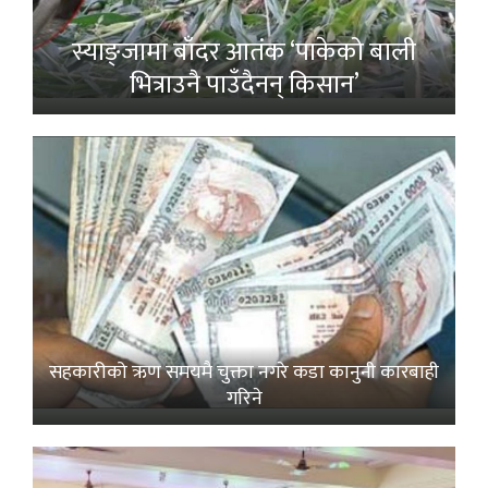
स्याङ्जामा बाँदर आतंक ‘पाकेको बाली
भित्राउनै पाउँदैनन् किसान’
सहकारीको ऋण समयमै चुक्ता नगरे कडा कानुनी कारबाही
गरिने