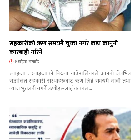
सहकारीको ऋण समयमै चुक्ता नगरे कडा कानुनी
कारबाही गरिने
१ महिना अगाडि
स्याङ्जा : स्याङ्जाको बिरुवा गाउँपालिकाले आफ्नो क्षेत्रभित्र
सञ्चालित सहकारी संस्थाहरूबाट ऋण लिई समयमै सावाँ तथा
ब्याज भुक्तानी नगर्ने ऋणीहरूलाई तत्काल…