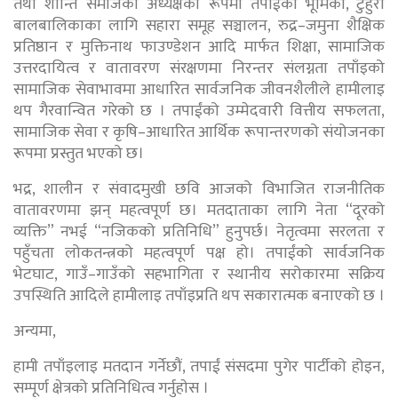
तथा शान्ति समाजको अध्यक्षका रूपमा तपाईंको भूमिका, टुहुरा
बालबालिकाका लागि सहारा समूह सञ्चालन, रुद्र–जमुना शैक्षिक
प्रतिष्ठान र मुक्तिनाथ फाउण्डेशन आदि मार्फत शिक्षा, सामाजिक
उत्तरदायित्व र वातावरण संरक्षणमा निरन्तर संलग्नता तपाँइको
सामाजिक सेवाभावमा आधारित सार्वजनिक जीवनशैलीले हामीलाइ
थप गैरवान्वित गरेको छ । तपाईंको उम्मेदवारी वित्तीय सफलता,
सामाजिक सेवा र कृषि–आधारित आर्थिक रूपान्तरणको संयोजनका
रूपमा प्रस्तुत भएको छ।
भद्र, शालीन र संवादमुखी छवि आजको विभाजित राजनीतिक
वातावरणमा झन् महत्वपूर्ण छ। मतदाताका लागि नेता “दूरको
व्यक्ति” नभई “नजिकको प्रतिनिधि” हुनुपर्छ। नेतृत्वमा सरलता र
पहुँचता लोकतन्त्रको महत्वपूर्ण पक्ष हो। तपाईंको सार्वजनिक
भेटघाट, गाउँ–गाउँको सहभागिता र स्थानीय सरोकारमा सक्रिय
उपस्थिति आदिले हामीलाइ तपाँइप्रति थप सकारात्मक बनाएको छ ।
अन्यमा,
हामी तपाँइलाइ मतदान गर्नेछौं, तपाईं संसदमा पुगेर पार्टीको होइन,
सम्पूर्ण क्षेत्रको प्रतिनिधित्व गर्नुहाेस ।