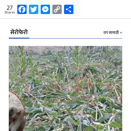
Facebook
Twitter
Messenger
Copy
Share
27
Shares
Link
सेरोफेरो
थप सामाग्री