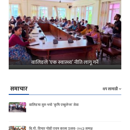
वालिङले ‘एक स्वास्थ्य’ नीति लागू गर्ने
समाचार
थप सामाग्री
वालिङमा सुरु भयो ‘कृषि एम्बुलेन्स’ सेवा
बि.पी. विचार गोष्ठी एवम काव्य उत्सव- २०८३ सम्पन्न