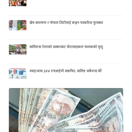
खेम सारुमगर र गोपाल जिटीलाई कञ्चन पत्रकरिता पुरस्कार
वालिङमा टेलरको ठक्करबाट मोटरसाइकल चालकको मृत्यु
स्याङ्जामा ३४४ एचआईभी संक्रमित, वालिङ सबैभन्दा धेरै