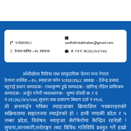
९८१६१८१६८८
aadhikholakhabar@gmail.com
ठेगाना वालिङ—१०, स्याङजा
क. र द नं. २१८३६८/७५/०७६
आँधीखोला मिडिया तथा सामुदायिक चेतना मन्च नेपाल
ठेगाना वालिङ—१०, स्याङजा फोन ९८१६१८१६८८
अध्यक्ष: - देवेन्द्र प्रसाद
भट्टराई
प्रधान सम्पादक:- राधाकृष्ण डुम्रे
सम्पादक:- खगिन्द्र पौडेल
ग्राफिक्स
सम्पादक:- अर्जुन पंगेनी
व्यवस्थापक:- शुष्मा वोस्ती
क. र द
नं.२१८३६८/७५/०७६
सूचना तथा प्रसारण बिभाग दर्ता नं १९०६
यो अनलाईन पत्रिका स्याङ्जाका क्रियाशिल पत्रकारहरुको
सक्रियतामा सञ्चालनमा ल्याईएको हो ।
हामी गण्डकी प्रदेश र ५
नम्बर प्रदेश, विशेषत: स्याङ्जा सेरोफेरोमा केन्द्रित रहनेछौ !
सुचना,जानकारी,मनोरञ्जन तथा विविध गतिविधि प्रस्तुत गर्ने हाम्रो