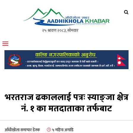
आँधीखोला खवर
मोफसलकै लोकप्रिय अनलाइन पत्रिका
भरतराज ढकाललाई पत्रः स्याङ्जा क्षेत्र
नं. १ का मतदाताका तर्फबाट
आँधीखोला समाचार डेस्क
५ महिना अगाडि