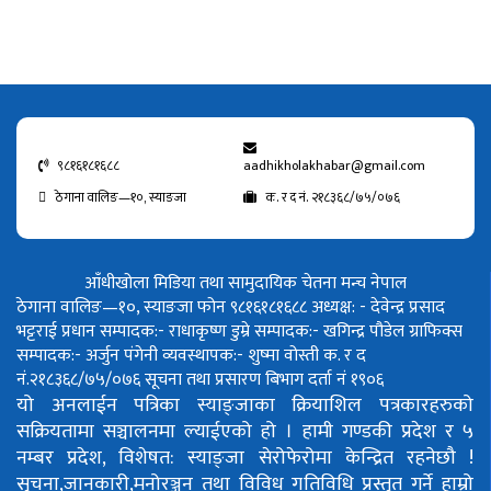
९८१६१८१६८८
aadhikholakhabar@gmail.com
ठेगाना वालिङ—१०, स्याङजा
क. र द नं. २१८३६८/७५/०७६
आँधीखोला मिडिया तथा सामुदायिक चेतना मन्च नेपाल
ठेगाना वालिङ—१०, स्याङजा फोन ९८१६१८१६८८
अध्यक्ष: - देवेन्द्र प्रसाद
भट्टराई
प्रधान सम्पादक:- राधाकृष्ण डुम्रे
सम्पादक:- खगिन्द्र पौडेल
ग्राफिक्स
सम्पादक:- अर्जुन पंगेनी
व्यवस्थापक:- शुष्मा वोस्ती
क. र द
नं.२१८३६८/७५/०७६
सूचना तथा प्रसारण बिभाग दर्ता नं १९०६
यो अनलाईन पत्रिका स्याङ्जाका क्रियाशिल पत्रकारहरुको
सक्रियतामा सञ्चालनमा ल्याईएको हो ।
हामी गण्डकी प्रदेश र ५
नम्बर प्रदेश, विशेषत: स्याङ्जा सेरोफेरोमा केन्द्रित रहनेछौ !
सुचना,जानकारी,मनोरञ्जन तथा विविध गतिविधि प्रस्तुत गर्ने हाम्रो