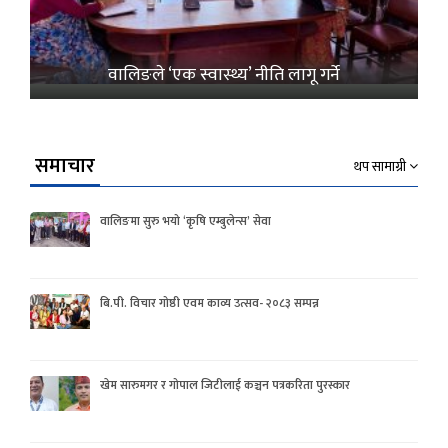
वालिङले ‘एक स्वास्थ्य’ नीति लागू गर्ने
समाचार
थप सामाग्री
वालिङमा सुरु भयो ‘कृषि एम्बुलेन्स’ सेवा
बि.पी. विचार गोष्ठी एवम काव्य उत्सव- २०८३ सम्पन्न
खेम सारुमगर र गोपाल जिटीलाई कञ्चन पत्रकरिता पुरस्कार