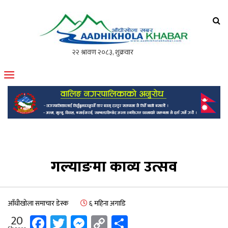
आँधीखोला खवर
मोफसलकै लोकप्रिय अनलाइन पत्रिका
गल्याङमा काव्य उत्सव
आँधीखोला समाचार डेस्क
६ महिना अगाडि
Facebook
Twitter
Messenger
Copy
Share
20