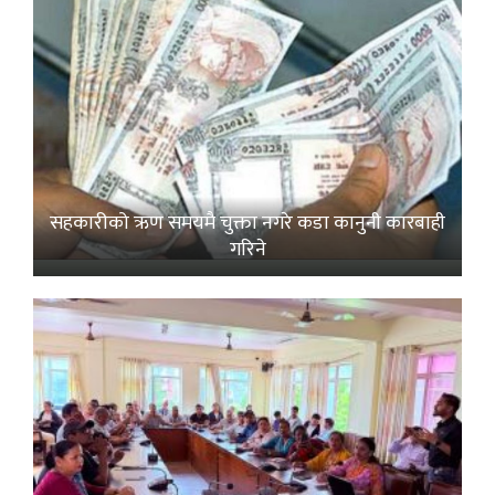
सहकारीको ऋण समयमै चुक्ता नगरे कडा कानुनी कारबाही
गरिने