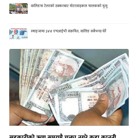
वालिङमा टेलरको ठक्करबाट मोटरसाइकल चालकको मृत्यु
स्याङ्जामा ३४४ एचआईभी संक्रमित, वालिङ सबैभन्दा धेरै
सहकारीको ऋण समयमै चुक्ता नगरे कडा कानुनी