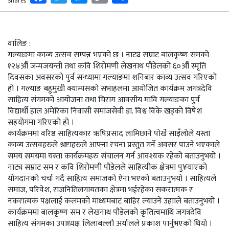
Shares
Link
वालिङ :
गल्याङमा काव्य उत्सव सम्पन्न भएको छ । नाट्य सम्राट बालकृष्ण समको
१२४औँ जन्मजयन्ती तथा कवि शिरोमणी लेखनाथ पौडेलको ६०औँ स्मृति
दिवसका अवसरको पुर्व सन्ध्यामा गल्याङमा शनिबार काव्य उत्सव गरिएको
हो । गल्याङ बहुमुखी क्याम्पसको सभाहलमा आयोजित कार्यक्रम जगत्रदेवि
साहित्य संगमको आयोजना तथा चिराग आवसीय मावि गल्याङका पुर्व
विद्यार्थी हाल अमेरिका निवासी समाजसेवी डा. विश्व विके खड्को विषेश
सहयोगमा गरिएको हो ।
कार्यक्रममा वरिष्ठ साहित्यकार ऋषिप्रसाद लामिछाने पोर्खे साइँलोले यस्ता
काव्य उत्सवहरुले श्रष्टाहरुले आफ्ना रचना प्रस्तुत गर्ने अवसर पाउने भएकाले
समय समयमा यस्ता कार्यक्रमहरु संचालन गर्न आवश्यक रहेको बताउनुभयो ।
नाट्य सम्राट सम र कवि शिरोमणी पौडेलले साहित्यीक क्षेत्रमा पु¥याएको
योगदानको चर्चा गर्दै साहित्य समाजको ऐना भएको बताउनुभयो । साहित्यले
समाज, परिवेश, राजनितिलगायतका क्षेत्रमा भईरहेका सकरात्मक र
नकरात्मक पक्षलाई कलमको माध्यमबाट बाहिर ल्याउने उहााले बताउनुभयो ।
कार्यक्रममा बालकृष्ण सम र लेखनाथ पौडेलको कृतित्वमाथि जगत्रदेवि
साहित्य संगमका उपाध्यक्ष लिलाबल्लौ अर्यालले प्रकाश पार्नुभएको थियो ।