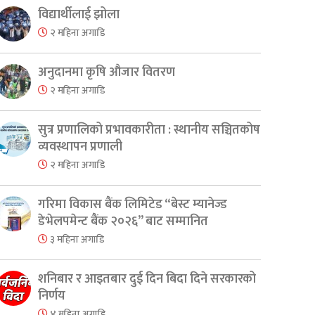
er
are
विद्यार्थीलाई झोला
२ महिना अगाडि
अनुदानमा कृषि औजार वितरण
२ महिना अगाडि
सुत्र प्रणालिको प्रभावकारीता : स्थानीय सञ्चितकोष
व्यवस्थापन प्रणाली
२ महिना अगाडि
गरिमा विकास बैंक लिमिटेड “बेस्ट म्यानेज्ड
डेभेलपमेन्ट बैंक २०२६” बाट सम्मानित
३ महिना अगाडि
शनिबार र आइतबार दुई दिन बिदा दिने सरकारको
निर्णय
४ महिना अगाडि