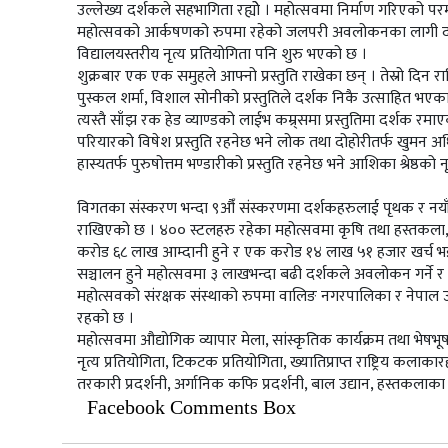
उल्लेख्य दर्शकले सहभागिता रह्योे । महोत्सवमा निर्माण गरिएको 
महोत्सवको आर्कषणको रुपमा रहेको जलपरी अवलोकनका लागी दर्शकहर
विद्यालयस्तरीय नृत्य प्रतियोगिता पनि शुरु भएको छ ।
शुक्रबार एक एक समुहले आफ्नो प्रस्तुति राखेका छन् । तेस्रो दिन रा
पुस्कल शर्मा, विशाल सोनीको प्रस्तुतिले दर्शक निकै उत्साहित भएका 
त्यस्तै साँझ रक हेड व्याण्डको लाईभ कम्र्समा प्रस्तुतिमा दर्
परियारको विषेश प्रस्तुति रहनेछ भने लोक तथा दोहोरीतर्फ खुमन अधिका
हास्यतर्फ पुरुषोत्तम भण्डारीको प्रस्तुति रहनेछ भने आशिका श्रेष्ठको न
विगतका संस्करण भन्दा ९औँ संस्करणमा दर्शकहरुलाई पृथक र नयाँपन
राखिएको छ । ४०० स्टलहरु रहेका महोत्सवमा कृषि तथा हस्तकला,
करोड ६८ लाख आम्दानी हुने र एक करोड १४ लाख ५१ हजार खर्च भ
सञ्चालन हुने महोत्सवमा ३ लाखभन्दा बढी दर्शकले अवलोकन गर्ने 
महोत्सवको संरक्षक संस्थाको रुपमा वालिङ नगरपालिका र नेपाल उद्य
रहको छ ।
महोत्सवमा औद्योगिक व्यापार मेला, सांस्कृतिक कार्यक्रम तथा भेषभूषा
नृत्य प्रतियोगिता, टिकटक प्रतियोगिता, ख्यातिप्राप्त राष्ट्रिय कलाकारहर
तरकारी प्रदर्शनी, अर्गानिक कफि प्रदर्शनी, बाल उद्यान, हस्तकला
Facebook Comments Box