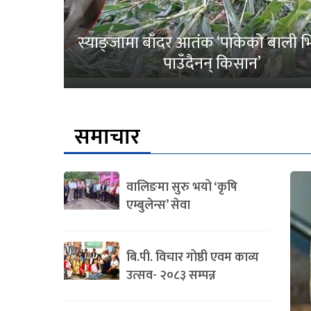
स्याङ्जामा बाँदर आतंक ‘पाकेको बाली भित
पाउँदैनन् किसान’
समाचार
वालिङमा सुरु भयो ‘कृषि
एम्बुलेन्स’ सेवा
बि.पी. विचार गोष्ठी एवम काव्य
उत्सव- २०८३ सम्पन्न