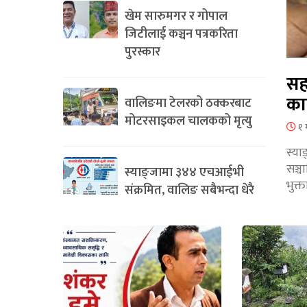
खेम सारुमगर र गोपाल
जिटीलाई कञ्चन पत्रकरिता
पुरस्कार
सह
का
वालिङमा टेलरको ठक्करबाट
मोटरसाइकल चालकको मृत्यु
१ 
स्या
सञ्
स्याङ्जामा ३४४ एचआईभी
भुक्
संक्रमित, वालिङ सबैभन्दा धेरै