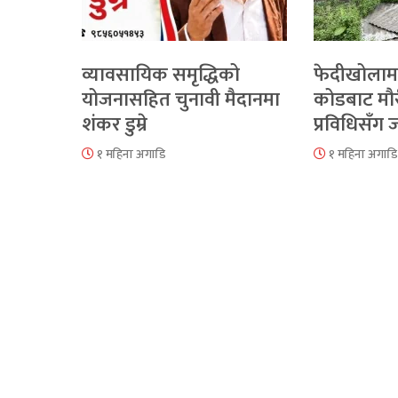
व्यावसायिक समृद्धिको
फेदीखोलाम
योजनासहित चुनावी मैदानमा
कोडबाट मौ
शंकर डुम्रे
प्रविधिसँग
१ महिना अगाडि
१ महिना अगाडि