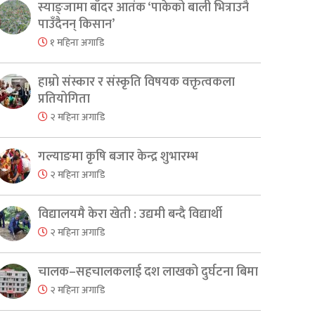
स्याङ्जामा बाँदर आतंक ‘पाकेको बाली भित्राउनै
पाउँदैनन् किसान’
१ महिना अगाडि
हाम्रो संस्कार र संस्कृति विषयक वक्तृत्वकला
प्रतियोगिता
२ महिना अगाडि
गल्याङमा कृषि बजार केन्द्र शुभारम्भ
२ महिना अगाडि
विद्यालयमै केरा खेती : उद्यमी बन्दै विद्यार्थी
२ महिना अगाडि
चालक–सहचालकलाई दश लाखको दुर्घटना बिमा
२ महिना अगाडि