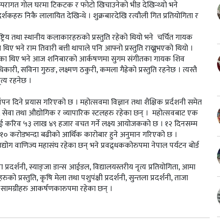
परम्परागत गोल घरमा टिकटक र फोटो खिचाउनेको भीड देखिन्थ्यो भने
ु निकै लालायित देखिन्थे । शुक्रबारदेखि रत्यौली गित प्रतियोगिता र
ष्ट्रिय तथा स्थानीय कलाकारहरुको प्रस्तुति रहेको थियो भने चर्चित गायक
थिए भने राम तिवारी बत्ती थापाले पनि आफ्नो प्रस्तुति राख्नुभएको थियो ।
शक रमाएका थिए भने आज शनिबारको आर्कषणमा सुगम संगीतका गायक शिव
री, सविना गुरुङ, लक्ष्मण ठकुरी, कमला गैह्रेको प्रस्तुति रहनेछ । त्यस्तै
ृत्य रहनेछ ।
 दिने प्रयास गरिएको छ । महोत्सवमा विज्ञान तथा शैक्षिक प्रर्दशनी समेत
 सेवा तथा औद्योगिक र व्यापारिक स्टलहरु रहेका छन् । महोत्सवबाट एक
ई करिव ५३ लाख ४९ हजार वचत गर्ने लक्ष्य आयोजकको छ । १२ दिनसम्म
र १० करोडभन्दा बढीको आर्थिक कारोबार हुने अनुमान गरिएको छ ।
ोग वाणिज्य महासंघ रहेका छन् भने प्रवद्र्धककोरुपमा नेपाल पर्यटन बोर्ड
 प्रदर्शनी, स्याङ्जा डान्स आईडल, विद्यालयस्तरीय नृत्य प्रतियोगिता, आमा
ुको प्रस्तुति, कृषि मेला तथा पशुपंक्षी प्रदर्शनी, सुन्तला प्रदर्शनी, ताजा
का सामग्रीहरु आकर्षणकारुपमा रहेका छन् ।