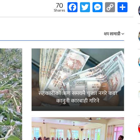
Facebook
Twitter
Messeng
Copy
Sh
70
Shares
Link
थप सामाग्री
सहकारीको ऋण समयमै चुक्ता नगरे कडा
कानुनी कारबाही गरिने