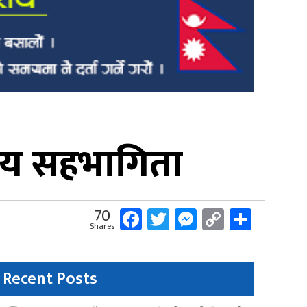
हमय सहभागिता
Facebook
Twitter
Messenger
Copy
Share
70
Shares
Link
Recent Posts