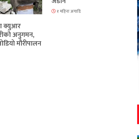
जडान
१ महिना अगाडि
ा क्युआर
रीको अनुगमन,
 जोडियो मौरीपालन