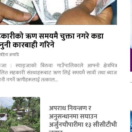
कारीको ऋण समयमै चुक्ता नगरे कडा
नुनी कारबाही गरिने
महिना अगाडि
ङ्जा : स्याङ्जाको बिरुवा गाउँपालिकाले आफ्नो क्षेत्रभित्र
चालित सहकारी संस्थाहरूबाट ऋण लिई समयमै सावाँ तथा ब्याज
तानी नगर्ने ऋणीहरूलाई तत्काल…
अपराध नियन्त्रण र
अनुसन्धानमा सघाउन
अर्जुनचौपारीमा १३ सीसीटीभी