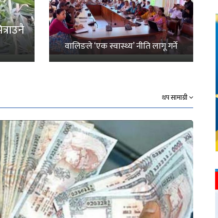
्राउनै
वालिङले ‘एक स्वास्थ्य’ नीति लागू गर्ने
थप सामाग्री