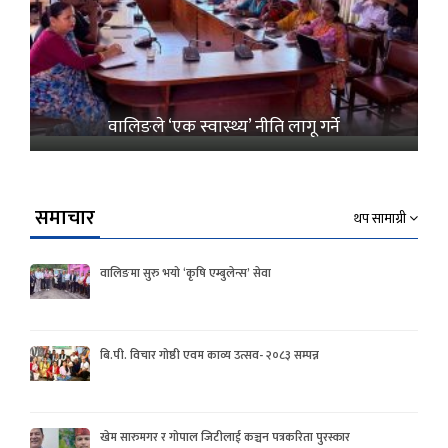
वालिङले ‘एक स्वास्थ्य’ नीति लागू गर्ने
समाचार
थप सामाग्री
वालिङमा सुरु भयो ‘कृषि एम्बुलेन्स’ सेवा
बि.पी. विचार गोष्ठी एवम काव्य उत्सव- २०८३ सम्पन्न
खेम सारुमगर र गोपाल जिटीलाई कञ्चन पत्रकरिता पुरस्कार