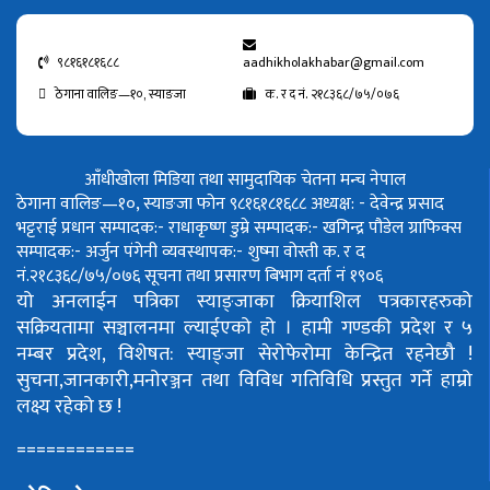
९८१६१८१६८८
aadhikholakhabar@gmail.com
ठेगाना वालिङ—१०, स्याङजा
क. र द नं. २१८३६८/७५/०७६
आँधीखोला मिडिया तथा सामुदायिक चेतना मन्च नेपाल
ठेगाना वालिङ—१०, स्याङजा फोन ९८१६१८१६८८
अध्यक्ष: - देवेन्द्र प्रसाद
भट्टराई
प्रधान सम्पादक:- राधाकृष्ण डुम्रे
सम्पादक:- खगिन्द्र पौडेल
ग्राफिक्स
सम्पादक:- अर्जुन पंगेनी
व्यवस्थापक:- शुष्मा वोस्ती
क. र द
नं.२१८३६८/७५/०७६
सूचना तथा प्रसारण बिभाग दर्ता नं १९०६
यो अनलाईन पत्रिका स्याङ्जाका क्रियाशिल पत्रकारहरुको
सक्रियतामा सञ्चालनमा ल्याईएको हो ।
हामी गण्डकी प्रदेश र ५
नम्बर प्रदेश, विशेषत: स्याङ्जा सेरोफेरोमा केन्द्रित रहनेछौ !
सुचना,जानकारी,मनोरञ्जन तथा विविध गतिविधि प्रस्तुत गर्ने हाम्रो
लक्ष्य रहेको छ !
============