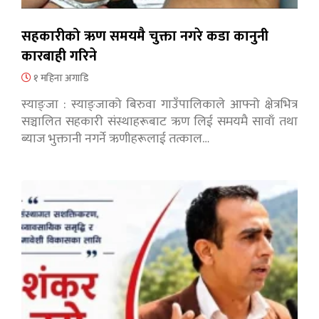
सहकारीको ऋण समयमै चुक्ता नगरे कडा कानुनी
कारबाही गरिने
१ महिना अगाडि
स्याङ्जा : स्याङ्जाको बिरुवा गाउँपालिकाले आफ्नो क्षेत्रभित्र
सञ्चालित सहकारी संस्थाहरूबाट ऋण लिई समयमै सावाँ तथा
ब्याज भुक्तानी नगर्ने ऋणीहरूलाई तत्काल…