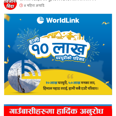
४ महिना अगाडि