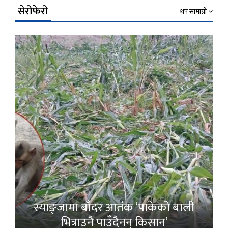
सेरोफेरो
थप सामाग्री
स्याङ्जामा बाँदर आतंक ‘पाकेको बाली
भित्राउनै पाउँदैनन् किसान’