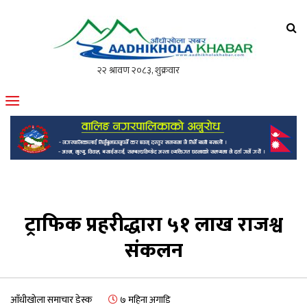
आँधीखोला खवर
मोफसलकै लोकप्रिय अनलाइन पत्रिका
ट्राफिक प्रहरीद्धारा ५१ लाख राजश्व
संकलन
आँधीखोला समाचार डेस्क
७ महिना अगाडि