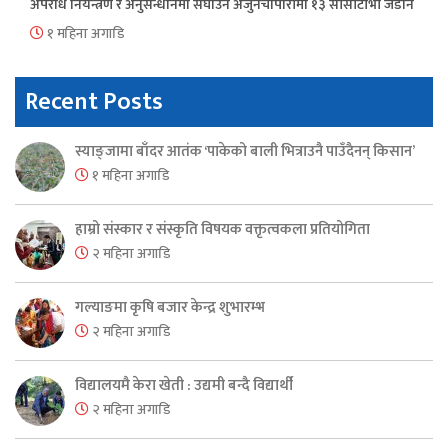
अपराध नियन्त्रण र अनुसन्धानमा सघाउन अर्जुनचौपारीमा १३ सीसीटीभी जडान
१ महिना अगाडि
Recent Posts
स्याङ्जामा बाँदर आतंक ‘पाकेको बाली भित्राउनै पाउँदैनन् किसान’
१ महिना अगाडि
हाम्रो संस्कार र संस्कृति विषयक वक्तृत्वकला प्रतियोगिता
२ महिना अगाडि
गल्याङमा कृषि बजार केन्द्र शुभारम्भ
२ महिना अगाडि
विद्यालयमै केरा खेती : उद्यमी बन्दै विद्यार्थी
२ महिना अगाडि