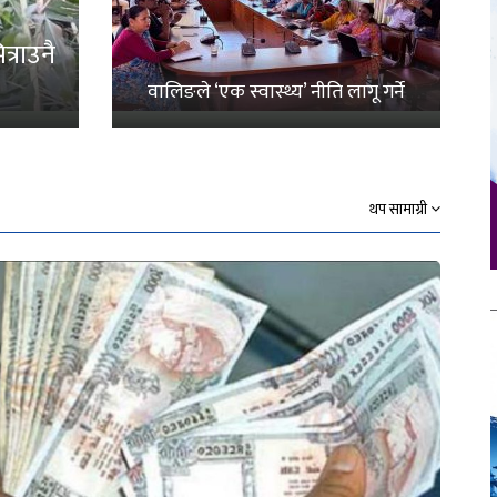
्राउनै
वालिङले ‘एक स्वास्थ्य’ नीति लागू गर्ने
थप सामाग्री