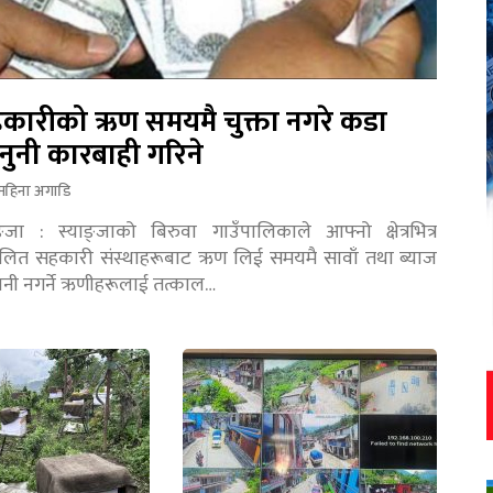
कारीको ऋण समयमै चुक्ता नगरे कडा
नुनी कारबाही गरिने
महिना अगाडि
ङ्जा : स्याङ्जाको बिरुवा गाउँपालिकाले आफ्नो क्षेत्रभित्र
चालित सहकारी संस्थाहरूबाट ऋण लिई समयमै सावाँ तथा ब्याज
तानी नगर्ने ऋणीहरूलाई तत्काल…