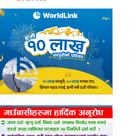
er
are