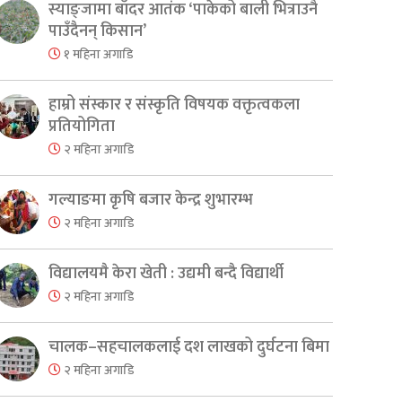
स्याङ्जामा बाँदर आतंक ‘पाकेको बाली भित्राउनै
पाउँदैनन् किसान’
१ महिना अगाडि
हाम्रो संस्कार र संस्कृति विषयक वक्तृत्वकला
प्रतियोगिता
२ महिना अगाडि
गल्याङमा कृषि बजार केन्द्र शुभारम्भ
२ महिना अगाडि
विद्यालयमै केरा खेती : उद्यमी बन्दै विद्यार्थी
२ महिना अगाडि
चालक–सहचालकलाई दश लाखको दुर्घटना बिमा
२ महिना अगाडि