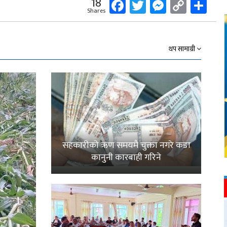
Facebook
Twitter
Messeng
Copy
Sh
18
Shares
Link
थप सामाग्री
सहकारीको ऋण समयमै चुक्ता नगरे कडा
कानुनी कारबाही गरिने