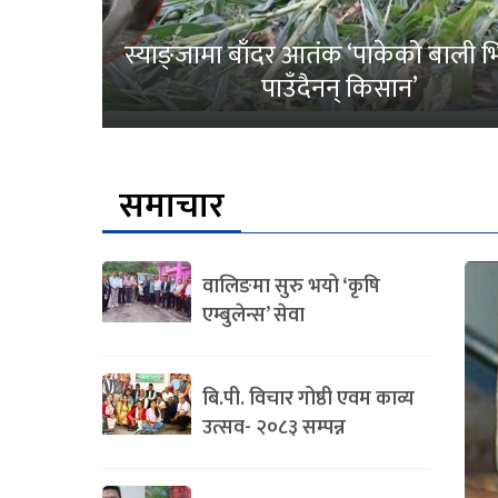
स्याङ्जामा बाँदर आतंक ‘पाकेको बाली भित
पाउँदैनन् किसान’
समाचार
वालिङमा सुरु भयो ‘कृषि
एम्बुलेन्स’ सेवा
बि.पी. विचार गोष्ठी एवम काव्य
उत्सव- २०८३ सम्पन्न