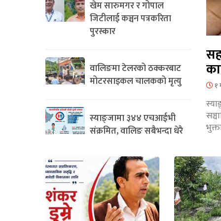
खेम सारुमगर र गोपाल
जिटीलाई कञ्चन पत्रकरिता
पुरस्कार
सह
का
वालिङमा टेलरको ठक्करबाट
मोटरसाइकल चालकको मृत्यु
१ 
स्या
सञ्
स्याङ्जामा ३४४ एचआईभी
भुक्
संक्रमित, वालिङ सबैभन्दा धेरै