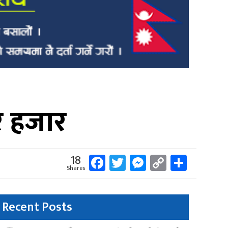
र हजार
Facebook
Twitter
Messenger
Copy
Share
18
Shares
Link
Recent Posts