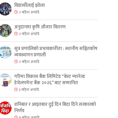
विद्यार्थीलाई झोला
२ महिना अगाडि
अनुदानमा कृषि औजार वितरण
२ महिना अगाडि
सुत्र प्रणालिको प्रभावकारीता : स्थानीय सञ्चितकोष
व्यवस्थापन प्रणाली
२ महिना अगाडि
गरिमा विकास बैंक लिमिटेड “बेस्ट म्यानेज्ड
डेभेलपमेन्ट बैंक २०२६” बाट सम्मानित
३ महिना अगाडि
शनिबार र आइतबार दुई दिन बिदा दिने सरकारको
निर्णय
४ महिना अगाडि