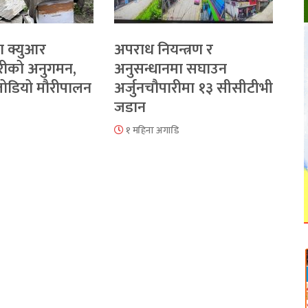
ा क्युआर
अपराध नियन्त्रण र
रीको अनुगमन,
अनुसन्धानमा सघाउन
 जोडियो मौरीपालन
अर्जुनचौपारीमा १३ सीसीटीभी
जडान
१ महिना अगाडि