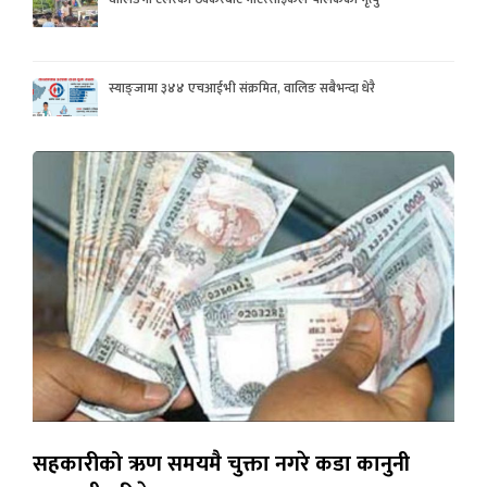
स्याङ्जामा ३४४ एचआईभी संक्रमित, वालिङ सबैभन्दा धेरै
सहकारीको ऋण समयमै चुक्ता नगरे कडा कानुनी