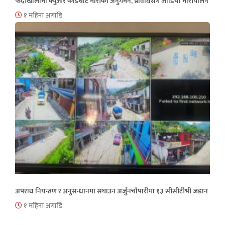
फेदीखोलामा क्युआर कोडबाट मौरीको अनुगमन, प्रविधिसँग जोडियो मौरीपालन
१ महिना अगाडि
अपराध नियन्त्रण र अनुसन्धानमा सघाउन अर्जुनचौपारीमा १३ सीसीटीभी जडान
१ महिना अगाडि