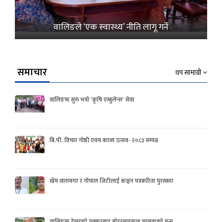
वालिङले ‘एक स्वास्थ्य’ नीति लागू गर्ने
समाचार
थप सामाग्री
वालिङमा सुरु भयो ‘कृषि एम्बुलेन्स’ सेवा
बि.पी. विचार गोष्ठी एवम काव्य उत्सव- २०८३ सम्पन्न
खेम सारुमगर र गोपाल जिटीलाई कञ्चन पत्रकरिता पुरस्कार
वालिङमा टेलरको ठक्करबाट मोटरसाइकल चालकको मृत्यु