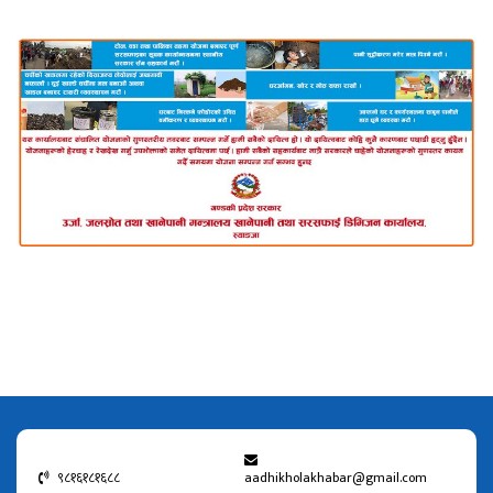
९८१६१८१६८८
aadhikholakhabar@gmail.com