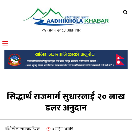
आँधीखोला खवर
मोफसलकै लोकप्रिय अनलाइन पत्रिका
सिद्धार्थ राजमार्ग सुधारलाई २० लाख
डलर अनुदान
आँधीखोला समाचार डेस्क
७ महिना अगाडि