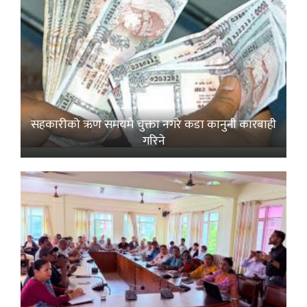
सहकारीको ऋण समयमै चुक्ता नगरे कडा कानुनी कारबाही
गरिने