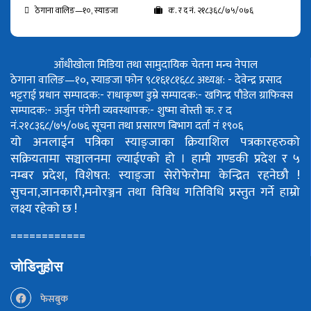
ठेगाना वालिङ—१०, स्याङजा
क. र द नं. २१८३६८/७५/०७६
आँधीखोला मिडिया तथा सामुदायिक चेतना मन्च नेपाल
ठेगाना वालिङ—१०, स्याङजा फोन ९८१६१८१६८८
अध्यक्ष: - देवेन्द्र प्रसाद
भट्टराई
प्रधान सम्पादक:- राधाकृष्ण डुम्रे
सम्पादक:- खगिन्द्र पौडेल
ग्राफिक्स
सम्पादक:- अर्जुन पंगेनी
व्यवस्थापक:- शुष्मा वोस्ती
क. र द
नं.२१८३६८/७५/०७६
सूचना तथा प्रसारण बिभाग दर्ता नं १९०६
यो अनलाईन पत्रिका स्याङ्जाका क्रियाशिल पत्रकारहरुको
सक्रियतामा सञ्चालनमा ल्याईएको हो ।
हामी गण्डकी प्रदेश र ५
नम्बर प्रदेश, विशेषत: स्याङ्जा सेरोफेरोमा केन्द्रित रहनेछौ !
सुचना,जानकारी,मनोरञ्जन तथा विविध गतिविधि प्रस्तुत गर्ने हाम्रो
लक्ष्य रहेको छ !
============
जोडिनुहोस
फेसबुक