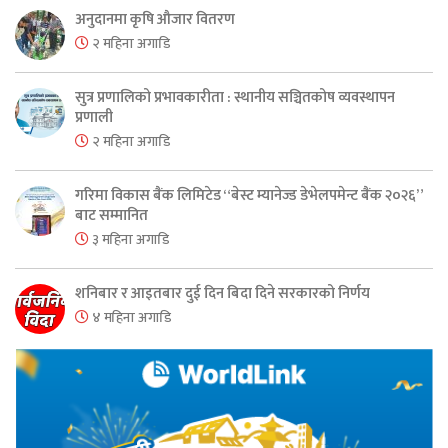
अनुदानमा कृषि औजार वितरण
२ महिना अगाडि
सुत्र प्रणालिको प्रभावकारीता : स्थानीय सञ्चितकोष व्यवस्थापन
प्रणाली
२ महिना अगाडि
गरिमा विकास बैंक लिमिटेड “बेस्ट म्यानेज्ड डेभेलपमेन्ट बैंक २०२६”
बाट सम्मानित
३ महिना अगाडि
शनिबार र आइतबार दुई दिन बिदा दिने सरकारको निर्णय
४ महिना अगाडि