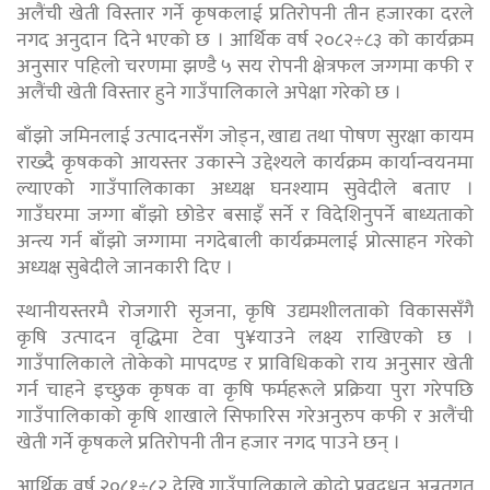
अलैंची खेती विस्तार गर्ने कृषकलाई प्रतिरोपनी तीन हजारका दरले
नगद अनुदान दिने भएको छ । आर्थिक वर्ष २०८२÷८३ को कार्यक्रम
अनुसार पहिलो चरणमा झण्डै ५ सय रोपनी क्षेत्रफल जग्गमा कफी र
अलैंची खेती विस्तार हुने गाउँपालिकाले अपेक्षा गरेको छ ।
बाँझो जमिनलाई उत्पादनसँग जोड्न, खाद्य तथा पोषण सुरक्षा कायम
राख्दै कृषकको आयस्तर उकास्ने उद्देश्यले कार्यक्रम कार्यान्वयनमा
ल्याएको गाउँपालिकाका अध्यक्ष घनश्याम सुवेदीले बताए ।
गाउँघरमा जग्गा बाँझो छोडेर बसाइँ सर्ने र विदेशिनुपर्ने बाध्यताको
अन्त्य गर्न बाँझो जग्गामा नगदेबाली कार्यक्रमलाई प्रोत्साहन गरेको
अध्यक्ष सुबेदीले जानकारी दिए ।
स्थानीयस्तरमै रोजगारी सृजना, कृषि उद्यमशीलताको विकाससँगै
कृषि उत्पादन वृद्धिमा टेवा पु¥याउने लक्ष्य राखिएको छ ।
गाउँपालिकाले तोकेको मापदण्ड र प्राविधिकको राय अनुसार खेती
गर्न चाहने इच्छुक कृषक वा कृषि फर्महरूले प्रक्रिया पुरा गरेपछि
गाउँपालिकाको कृषि शाखाले सिफारिस गरेअनुरुप कफी र अलैंची
खेती गर्ने कृषकले प्रतिरोपनी तीन हजार नगद पाउने छन् ।
आर्थिक वर्ष २०८१÷८२ देखि गाउँपालिकाले कोदो प्रवद्र्धन अन्र्तगत