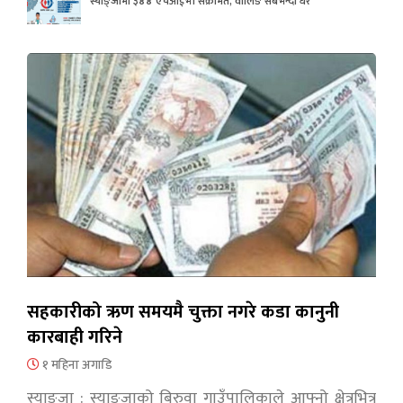
स्याङ्जामा ३४४ एचआईभी संक्रमित, वालिङ सबैभन्दा धेरै
सहकारीको ऋण समयमै चुक्ता नगरे कडा कानुनी
कारबाही गरिने
१ महिना अगाडि
स्याङ्जा : स्याङ्जाको बिरुवा गाउँपालिकाले आफ्नो क्षेत्रभित्र