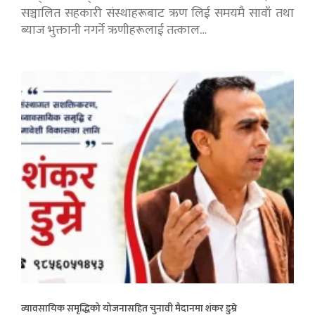
सञ्चालित सहकारी संस्थाहरूबाट ऋण लिई समयमै सावाँ तथा
ब्याज भुक्तानी नगर्ने ऋणीहरूलाई तत्काल…
व्यावसायिक समृद्धिको योजनासहित चुनावी मैदानमा शंकर डुम्रे