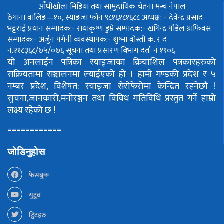
आँधीखोला मिडिया तथा सामुदायिक चेतना मन्च नेपाल
ठेगाना वालिङ—१०, स्याङजा फोन ९८१६१८१६८८
अध्यक्ष: - देवेन्द्र प्रसाद
भट्टराई
प्रधान सम्पादक:- राधाकृष्ण डुम्रे
सम्पादक:- खगिन्द्र पौडेल
ग्राफिक्स
सम्पादक:- अर्जुन पंगेनी
व्यवस्थापक:- शुष्मा वोस्ती
क. र द
नं.२१८३६८/७५/०७६
सूचना तथा प्रसारण बिभाग दर्ता नं १९०६
यो अनलाईन पत्रिका स्याङ्जाका क्रियाशिल पत्रकारहरुको
सक्रियतामा सञ्चालनमा ल्याईएको हो ।
हामी गण्डकी प्रदेश र ५
नम्बर प्रदेश, विशेषत: स्याङ्जा सेरोफेरोमा केन्द्रित रहनेछौ !
सुचना,जानकारी,मनोरञ्जन तथा विविध गतिविधि प्रस्तुत गर्ने हाम्रो
लक्ष्य रहेको छ !
============
जोडिनुहोस
फेसबुक
युटूब
ट्विटहरु