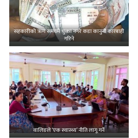
सहकारीको ऋण समयमै चुक्ता नगरे कडा कानुनी कारबाही
गरिने
वालिङले ‘एक स्वास्थ्य’ नीति लागू गर्ने