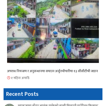
अपराध नियन्त्रण र अनुसन्धानमा सघाउन अर्जुनचौपारीमा १३ सीसीटीभी जडान
१ महिना अगाडि
Recent Posts
स्याङ्जामा बाँदर आतंक ‘पाकेको बाली भित्राउनै पाउँदैनन् किसान’