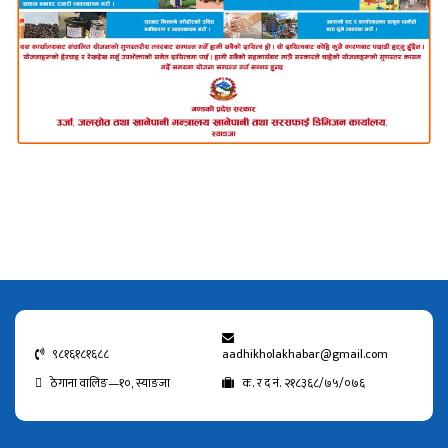
९८१६१८१६८८
aadhikholakhabar@gmail.com
ठेगाना वालिङ—१०, स्याङजा
क. र द नं. २१८३६८/७५/०७६