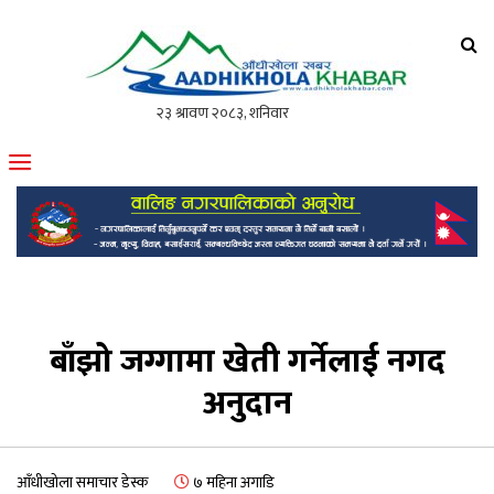
आँधीखोला खवर
मोफसलकै लोकप्रिय अनलाइन पत्रिका
बाँझो जग्गामा खेती गर्नेलाई नगद
अनुदान
आँधीखोला समाचार डेस्क
७ महिना अगाडि