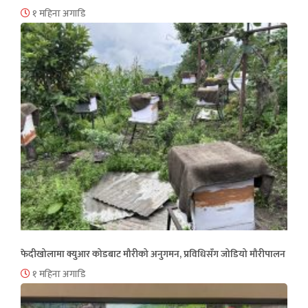
१ महिना अगाडि
फेदीखोलामा क्युआर कोडबाट मौरीको अनुगमन, प्रविधिसँग जोडियो मौरीपालन
१ महिना अगाडि