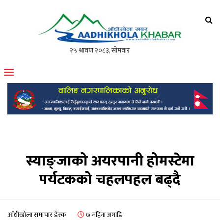
आँधीखोला खवर
मोफसलकै लोकप्रिय अनलाइन पत्रिका
स्याङ्जाको अयरपानी होमस्टेमा
पर्यटकको चहलपहल बढ्दै
आँधीखोला समाचार डेस्क
७ महिना अगाडि