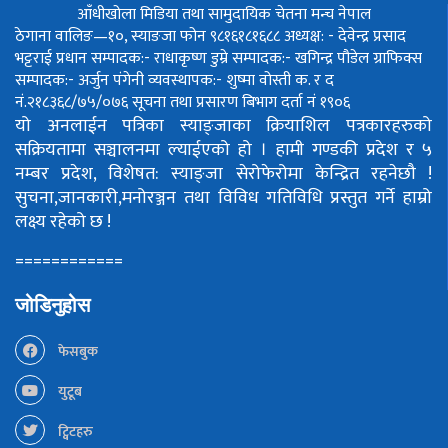
आँधीखोला मिडिया तथा सामुदायिक चेतना मन्च नेपाल
ठेगाना वालिङ—१०, स्याङजा फोन ९८१६१८१६८८
अध्यक्ष: - देवेन्द्र प्रसाद
भट्टराई
प्रधान सम्पादक:- राधाकृष्ण डुम्रे
सम्पादक:- खगिन्द्र पौडेल
ग्राफिक्स
सम्पादक:- अर्जुन पंगेनी
व्यवस्थापक:- शुष्मा वोस्ती
क. र द
नं.२१८३६८/७५/०७६
सूचना तथा प्रसारण बिभाग दर्ता नं १९०६
यो अनलाईन पत्रिका स्याङ्जाका क्रियाशिल पत्रकारहरुको
सक्रियतामा सञ्चालनमा ल्याईएको हो ।
हामी गण्डकी प्रदेश र ५
नम्बर प्रदेश, विशेषत: स्याङ्जा सेरोफेरोमा केन्द्रित रहनेछौ !
सुचना,जानकारी,मनोरञ्जन तथा विविध गतिविधि प्रस्तुत गर्ने हाम्रो
लक्ष्य रहेको छ !
============
जोडिनुहोस
फेसबुक
युटूब
ट्विटहरु