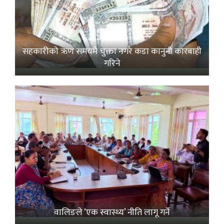
सहकारीको ऋण समयमै चुक्ता नगरे कडा कानुनी कारबाही
गरिने
वालिङले ‘एक स्वास्थ्य’ नीति लागू गर्ने