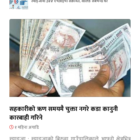
स्याङ्जामा ३४४ एचआईभी संक्रमित, वालिङ सबैभन्दा धेरै
सहकारीको ऋण समयमै चुक्ता नगरे कडा कानुनी
कारबाही गरिने
१ महिना अगाडि
स्याङ्जा : स्याङ्जाको बिरुवा गाउँपालिकाले आफ्नो क्षेत्रभित्र