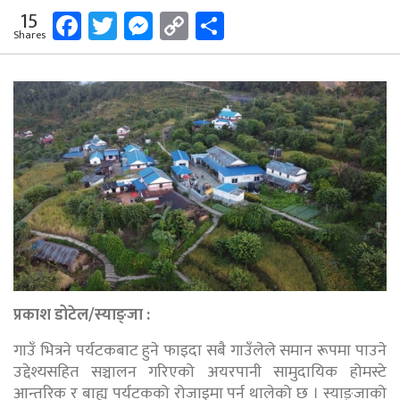
Facebook
Twitter
Messenger
Copy
Share
15
Shares
Link
प्रकाश डोटेल/
स्याङ्जा :
गाउँ भित्रने पर्यटकबाट हुने फाइदा सबै गाउँलेले समान रूपमा पाउने
उद्देश्यसहित सञ्चालन गरिएको अयरपानी सामुदायिक होमस्टे
आन्तरिक र बाह्य पर्यटकको रोजाइमा पर्न थालेको छ । स्याङ्जाको