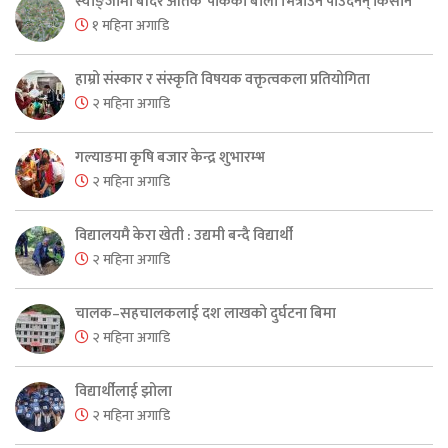
स्याङ्जामा बाँदर आतंक ‘पाकेको बाली भित्राउनै पाउँदैनन् किसान’
१ महिना अगाडि
हाम्रो संस्कार र संस्कृति विषयक वक्तृत्वकला प्रतियोगिता
२ महिना अगाडि
गल्याङमा कृषि बजार केन्द्र शुभारम्भ
२ महिना अगाडि
विद्यालयमै केरा खेती : उद्यमी बन्दै विद्यार्थी
२ महिना अगाडि
चालक–सहचालकलाई दश लाखको दुर्घटना बिमा
२ महिना अगाडि
विद्यार्थीलाई झोला
२ महिना अगाडि