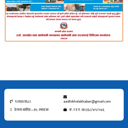
९८१६१८१६८८
aadhikholakhabar@gmail.com
ठेगाना वालिङ—१०, स्याङजा
क. र द नं. २१८३६८/७५/०७६