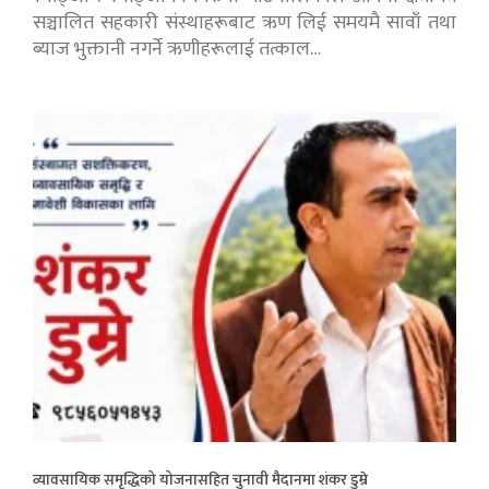
सञ्चालित सहकारी संस्थाहरूबाट ऋण लिई समयमै सावाँ तथा
ब्याज भुक्तानी नगर्ने ऋणीहरूलाई तत्काल…
व्यावसायिक समृद्धिको योजनासहित चुनावी मैदानमा शंकर डुम्रे