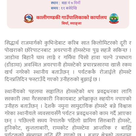
सिद्धार्थ राजमार्गको कुभिन्डेबाट करिब सात किलोमिटरको दूरी र
पोखराको छोरेपाटनबाट अयरपानी होमस्टेमा पुग्न सहजै सकिन्छ ।
जाडोमा बिहानै घाम लाग्ने र गर्मिमा चिसो हावा चल्ने उच्चभाग
(डाँडामा) अवस्थित अयरपानी होमस्टेको प्रचारप्रसारमा खासै रकम
खर्च नगरेको स्थानीय बताउँछन् । पर्यटककै रोजाईले होमस्टे
दिनप्रतिदिन फस्टाउँदै गएको उनीहरुको बुझाई छ ।
स्थानीयको पहलमा सञ्चालित होमस्टेको थप प्रवद्र्धनका लागि
सरकारी तथा गैरसरकारी निकायबाट अपेक्षाकृत सहयोग नपाएको
उनीहरु बताउँछन् । देशकै नमुना सामुदायिक होमस्टे बन्ने विश्वास
गरेका स्थानीयले व्यवसायसँगै पर्यटन प्रवद्र्धनको काम गर्दै आएका
छन् । पछिल्लो समय नेपालकै पहिलो ग्रामिण सिरुबारी होमस्टे,
हुनिकोट, सुन्तलाबारी, रामकोट होमस्टेमा आन्तरिक र बाह्यि
पर्यटकको संख्यामा वृद्धि हुँदै गएको छ । बजार क्षेत्रको तुलनामा