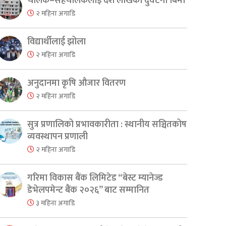
चालक–सहचालकलाई दश लाखको दुर्घटना बिमा
२ महिना अगाडि
विद्यार्थीलाई झोला
२ महिना अगाडि
अनुदानमा कृषि औजार वितरण
२ महिना अगाडि
सुत्र प्रणालिको प्रभावकारीता : स्थानीय सञ्चितकोष
व्यवस्थापन प्रणाली
२ महिना अगाडि
er
are
गरिमा विकास बैंक लिमिटेड “बेस्ट म्यानेज्ड
डेभेलपमेन्ट बैंक २०२६” बाट सम्मानित
३ महिना अगाडि