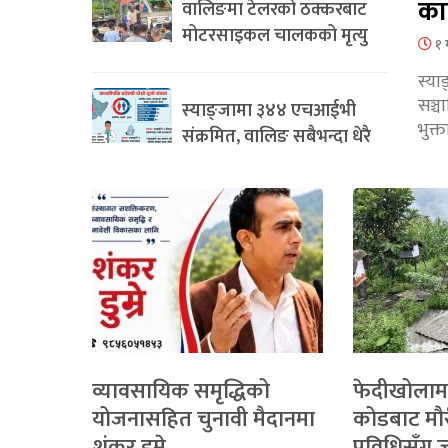
का
वालिङमा टेलरको ठक्करबाट
मोटरसाइकल चालकको मृत्यु
१ 
स्या
सञ्
स्याङ्जामा ३४४ एचआईभी
भुक्
संक्रमित, वालिङ सबैभन्दा धेरै
व्यावसायिक समृद्धिको
फेदीखोलाम
योजनासहित चुनावी मैदानमा
कोडबाट मौ
शंकर डुम्रे
प्रविधिसँग