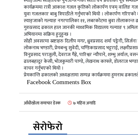
स्याङ्जामा साहित्यिक पुनर्जागरणको सातौं वर्ष प्रवेशको पूर्व सन्
कार्यक्रममा रात्री आकाश गजल कृतिको लोकार्पण एवम् वालिङ गज
युवा गजलकार बाबु त्रिपाठीले गर्नुभएको थियो । लोकार्पण गरिएको कृत
स्याङ्जाको गल्याङ नगरपालिका ११, लबरकोटमा बुवा तोलाकान्त
गुरुप्रसाद ढकाल हाल जानकी माध्यमिक विद्यालय गल्याङ ९ अमिल
अभियानमा सक्रिय हुनुहुन्छ ।
सोही अवसरमा स्रष्टाहरु दिलीप मगर, ध्रुवप्रसाद शर्मा पङ्गेनी, सिर्जन
लोकनाथ भण्डारी, प्रेमबन्धु सुवेदी, चण्डिकाप्रसाद भट्टराई, लक्ष्मीप्रस
विनुप्रसाद पराजुली, देवराज गैह्रे, पारिश्वर न्यौपाने, शम्भु अर्याल
ढालबहादुर केसी, भोजकुमारी पाण्डे, लेखनाथ काफ्ले, डोलराज भण्डा
वाचन गर्नुभएको थियो ।
प्रेमकान्ति ढकालको अध्यक्षतामा सम्पन्न कार्यक्रममा हुमनाथ ढका
Facebook Comments Box
आँधीखोला समाचार डेस्क
७ महिना अगाडि
सेरोफेरो