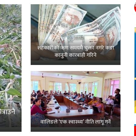
सहकारीको ऋण समयमै चुक्ता नगरे कडा
कानुनी कारबाही गरिने
्राउनै
वालिङले ‘एक स्वास्थ्य’ नीति लागू गर्ने