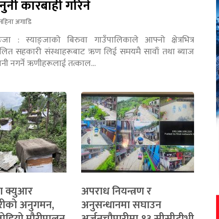
नुनी कारबाही गरिने
महिना अगाडि
ङ्जा : स्याङ्जाको बिरुवा गाउँपालिकाले आफ्नो क्षेत्रभित्र
चालित सहकारी संस्थाहरूबाट ऋण लिई समयमै सावाँ तथा ब्याज
तानी नगर्ने ऋणीहरूलाई तत्काल…
ा क्युआर
अपराध नियन्त्रण र
रीको अनुगमन,
अनुसन्धानमा सघाउन
 जोडियो मौरीपालन
अर्जुनचौपारीमा १३ सीसीटीभी