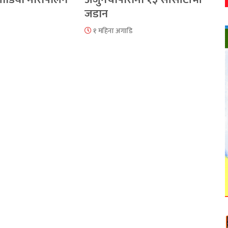
जडान
१ महिना अगाडि