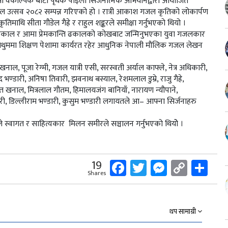
ध्यामा वैकल्पिक बाटो पृथक पाइला सिर्जनात्मक अभियानद्वारा आयोजित
ल उत्सव २०८२ सम्पन्न गरिएको हो । रात्री आकाश गजल कृतिको लोकार्पण
िमाथि सीता गौडेल गैह्रे र राहुल शङ्करले समीक्षा गर्नुभएको थियो ।
 ढकाल र आमा प्रेमकान्ति ढकालको कोखबाट जन्मिनुभएका युवा गजलकार
ाथुममा शिक्षण पेशामा कार्यरत रहेर आधुनिक नेपाली मौलिक गजल लेखन
ा खनाल, पूजा रेग्मी, गजल यात्री एसी, सरस्वती अर्याल काफ्ले, नेत्र अधिकारी,
ाद भण्डारी, अनिषा तिवारी, झवनाथ बस्याल, रेशमलाल डुम्रे, राजु गैह्रे,
, वसन्त खनाल, मित्रलाल गौतम, हिमालयजंग बानियाँ, नारायण न्यौपाने,
री, डिल्लीराम भण्डारी, कुसुम भण्डारी लगायतले आ– आफ्ना सिर्जनाहरु
लले स्वागत र साहित्यकार मिलन समीरले सञ्चालन गर्नुभएको थियोे ।
Facebook
Twitter
Messeng
Copy
Sh
19
Shares
Link
थप सामाग्री