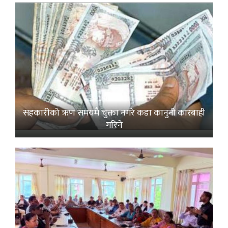
सहकारीको ऋण समयमै चुक्ता नगरे कडा कानुनी कारबाही
गरिने