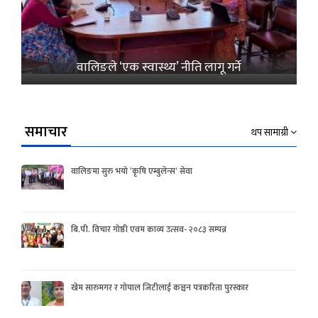
वालिङले ‘एक स्वास्थ्य’ नीति लागू गर्ने
समाचार
थप सामाग्री
वालिङमा सुरु भयो ‘कृषि एम्बुलेन्स’ सेवा
बि.पी. विचार गोष्ठी एवम काव्य उत्सव- २०८३ सम्पन्न
खेम सारुमगर र गोपाल जिटीलाई कञ्चन पत्रकरिता पुरस्कार