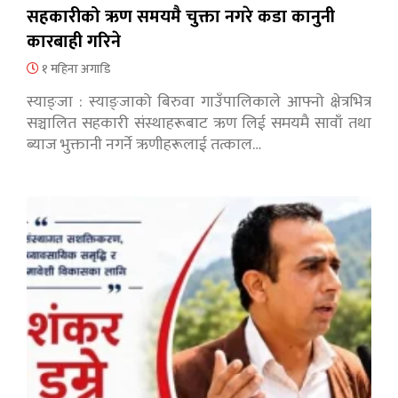
सहकारीको ऋण समयमै चुक्ता नगरे कडा कानुनी
कारबाही गरिने
१ महिना अगाडि
स्याङ्जा : स्याङ्जाको बिरुवा गाउँपालिकाले आफ्नो क्षेत्रभित्र
सञ्चालित सहकारी संस्थाहरूबाट ऋण लिई समयमै सावाँ तथा
ब्याज भुक्तानी नगर्ने ऋणीहरूलाई तत्काल…