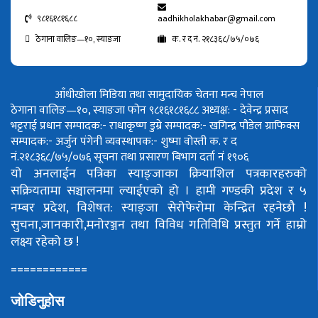
९८१६१८१६८८
aadhikholakhabar@gmail.com
ठेगाना वालिङ—१०, स्याङजा
क. र द नं. २१८३६८/७५/०७६
आँधीखोला मिडिया तथा सामुदायिक चेतना मन्च नेपाल
ठेगाना वालिङ—१०, स्याङजा फोन ९८१६१८१६८८
अध्यक्ष: - देवेन्द्र प्रसाद
भट्टराई
प्रधान सम्पादक:- राधाकृष्ण डुम्रे
सम्पादक:- खगिन्द्र पौडेल
ग्राफिक्स
सम्पादक:- अर्जुन पंगेनी
व्यवस्थापक:- शुष्मा वोस्ती
क. र द
नं.२१८३६८/७५/०७६
सूचना तथा प्रसारण बिभाग दर्ता नं १९०६
यो अनलाईन पत्रिका स्याङ्जाका क्रियाशिल पत्रकारहरुको
सक्रियतामा सञ्चालनमा ल्याईएको हो ।
हामी गण्डकी प्रदेश र ५
नम्बर प्रदेश, विशेषत: स्याङ्जा सेरोफेरोमा केन्द्रित रहनेछौ !
सुचना,जानकारी,मनोरञ्जन तथा विविध गतिविधि प्रस्तुत गर्ने हाम्रो
लक्ष्य रहेको छ !
============
जोडिनुहोस