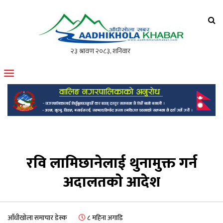
आँधीखोला खवर
मोफसलकै लोकप्रिय अनलाइन पत्रिका
रवि लामिछानेलाई थुनामुक्त गर्न
अदालतकाे आदेश
आँधीखोला समाचार डेस्क
८ महिना अगाडि