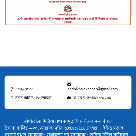
९८१६१८१६८८
aadhikholakhabar@gmail.com
ठेगाना वालिङ—१०, स्याङजा
क. र द नं. २१८३६८/७५/०७६
आँधीखोला मिडिया तथा सामुदायिक चेतना मन्च नेपाल
ठेगाना वालिङ—१०, स्याङजा फोन ९८१६१८१६८८
अध्यक्ष: - देवेन्द्र प्रसाद
भट्टराई
प्रधान सम्पादक:- राधाकृष्ण डुम्रे
सम्पादक:- खगिन्द्र पौडेल
ग्राफिक्स