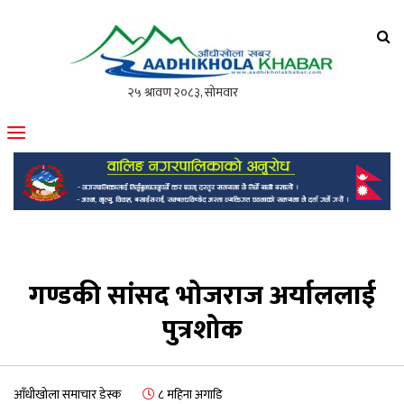
आँधीखोला खवर
मोफसलकै लोकप्रिय अनलाइन पत्रिका
गण्डकी सांसद भोजराज अर्याललाई
पुत्रशोक
आँधीखोला समाचार डेस्क
८ महिना अगाडि