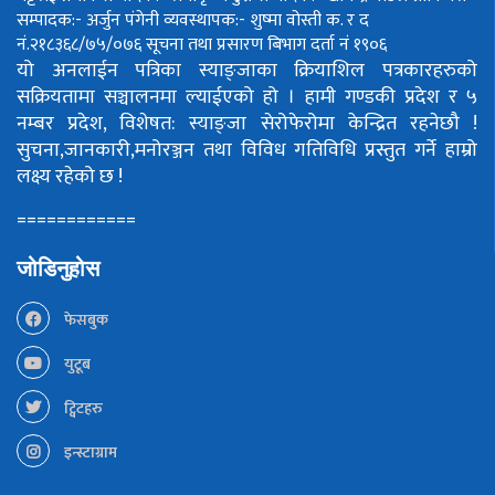
सम्पादक:- अर्जुन पंगेनी
व्यवस्थापक:- शुष्मा वोस्ती
क. र द
नं.२१८३६८/७५/०७६
सूचना तथा प्रसारण बिभाग दर्ता नं १९०६
यो अनलाईन पत्रिका स्याङ्जाका क्रियाशिल पत्रकारहरुको
सक्रियतामा सञ्चालनमा ल्याईएको हो ।
हामी गण्डकी प्रदेश र ५
नम्बर प्रदेश, विशेषत: स्याङ्जा सेरोफेरोमा केन्द्रित रहनेछौ !
सुचना,जानकारी,मनोरञ्जन तथा विविध गतिविधि प्रस्तुत गर्ने हाम्रो
लक्ष्य रहेको छ !
============
जोडिनुहोस
फेसबुक
युटूब
ट्विटहरु
इन्स्टाग्राम