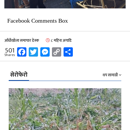
Facebook Comments Box
आँधीखोला समाचार डेस्क
८ महिना अगाडि
Facebook
Twitter
Messenger
Copy
Share
501
Shares
Link
सेरोफेरो
थप सामाग्री