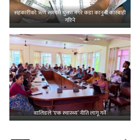
सहकारीको ऋण समयमै चुक्ता नगरे कडा कानुनी कारबाही
गरिने
वालिङले ‘एक स्वास्थ्य’ नीति लागू गर्ने