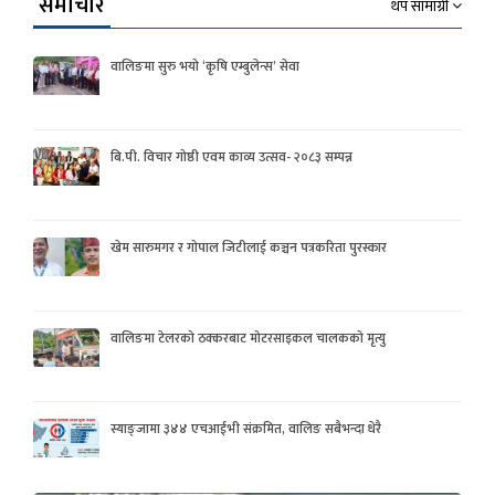
समाचार
थप सामाग्री
वालिङमा सुरु भयो ‘कृषि एम्बुलेन्स’ सेवा
बि.पी. विचार गोष्ठी एवम काव्य उत्सव- २०८३ सम्पन्न
खेम सारुमगर र गोपाल जिटीलाई कञ्चन पत्रकरिता पुरस्कार
वालिङमा टेलरको ठक्करबाट मोटरसाइकल चालकको मृत्यु
स्याङ्जामा ३४४ एचआईभी संक्रमित, वालिङ सबैभन्दा धेरै