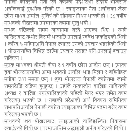
नेपाली कांग्रेसका नेता एवं गण्डकी प्रदेशसभा सदस्य भोजराज
अर्याललाई पुत्रशोक परेको छ । स्याङ्जाका नेता अर्यालका जेठा
छोरा माधव अर्याल ‘मुक्ति’ को सोमबार निधन भएको हो । ३८ वर्षीय
माधवको पोखरामा उपचारका क्रममा मृत्यु भयो ।
माधव पछिल्लो समय जापानमा बस्दै आएका थिए । त्यहाँ
जन्डिसबाट गम्भीर बिरामी भएपछि उनलाई स्वदेश फर्काइएको थियो
। करिब ५ महिनाअघि नेपाल ल्याएर उनको उपचार भइरहेको थियो
। पोखरासहित विभिन्न ठाउँमा उपचार गराइए पनि उनलाई बचाउन
सकिएन ।
मृतक माधवका श्रीमती दीपा र ९ वर्षीय छोरा आदीन छन् । उनका
बुबा भोजराजसहित आमा भगवती अर्याल, भाइ मिलन र बहिनीहरू
मनीषा तथा ममता छन् । बुबा भोजराज नेपाली कांग्रेसमा लामो
समयदेखि सक्रिय हुनुहुन्छ । उहाँले तत्कालीन वालिङ गाविसको
अध्यक्ष र वालिङ नगरपालिकाको पहिलो मेयर भएर समेत काम
गरिसक्नु भएको छ । गण्डकी प्रदेशको अर्थ विकास समितिका
सभापति अर्याल नेपाली कांग्रेस स्याङ्जाका विभिन्न पदमा बसेर काम
गरिसक्नु भएको छ ।
माधवको शव पोखराबाट स्याङ्जाको वालिङस्थित निवासमा
ल्याईएको थियो छ । घरमा अन्तिम श्रद्धाञ्जली अर्पण गरिएको थियो ।